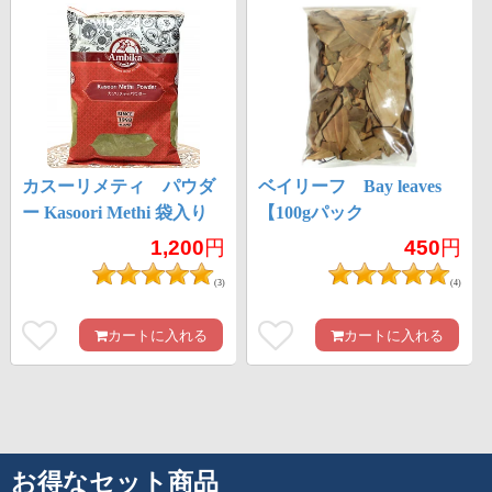
カスーリメティ パウダ
ベイリーフ Bay leaves
ー Kasoori Methi 袋入り
【100gパック
【500ｇパック】
1,200
円
450
円
(3)
(4)
カートに入れる
カートに入れる
お得なセット商品