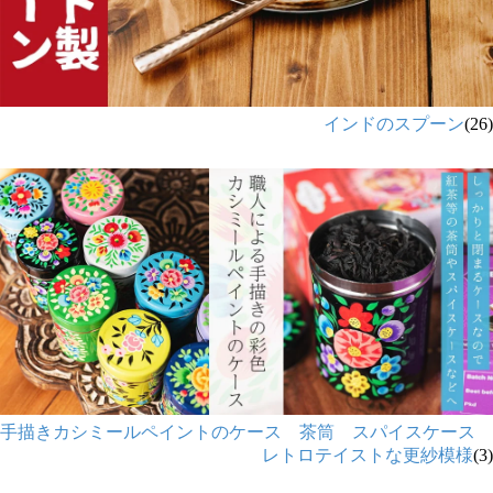
インドのスプーン
(26)
手描きカシミールペイントのケース 茶筒 スパイスケース
レトロテイストな更紗模様
(3)