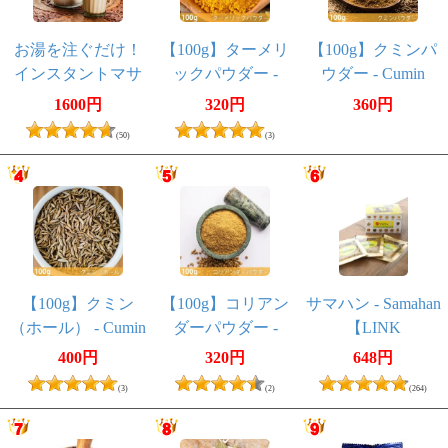
お湯を注ぐだけ！
【100g】ターメリ
【100g】クミンパ
インスタントマサ
ックパウダー -
ウダー - Cumin
ラチャイ 国産
Turmeric Powder
Powder
1600円
320円
360円
HOKKAIDO
(50)
(3)
MASALA CHAI た
っぷり250g グラス
フェッド
【100g】クミン
【100g】コリアン
サマハン - Samahan
（ホール） - Cumin
ダーパウダー -
【LINK
Whole
Coriander Powder
NATURAL】
400円
320円
648円
(3)
(2)
(264)