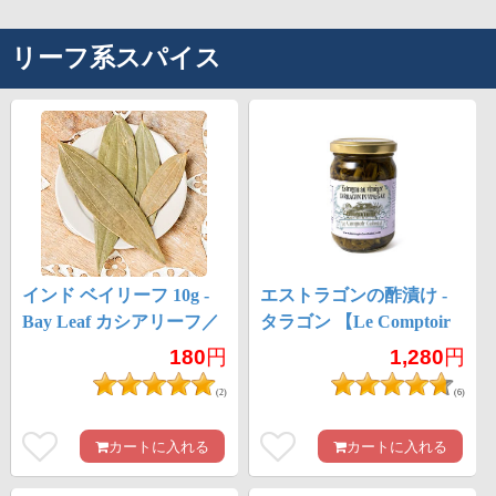
リーフ系スパイス
インド ベイリーフ 10g -
エストラゴンの酢漬け -
Bay Leaf カシアリーフ／
タラゴン 【Le Comptoir
テジパッタ
Colonial】
180
円
1,280
円
(2)
(6)
カートに入れる
カートに入れる