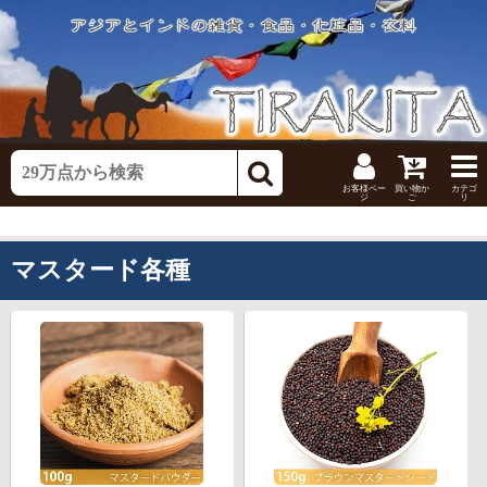
お客様ペー
買い物か
カテゴ
ジ
ご
リ
マスタード各種