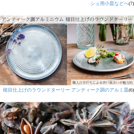
シュ用小皿などへ
(7)
槌目仕上げのラウンドターリー アンティーク調のアルミ皿
(6)