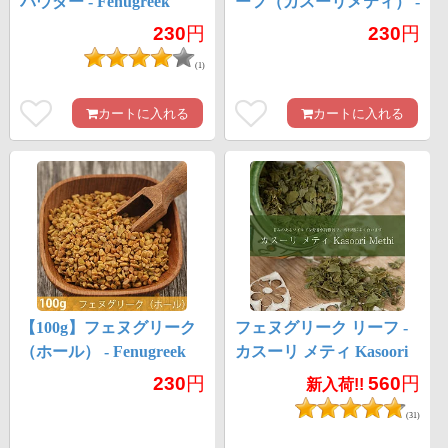
パウダー - Fenugreek
ーフ（カスーリメティ） -
Powder
Kasoori Methi
230
円
230
円
(1)
カートに入れる
カートに入れる
【100g】フェヌグリーク
フェヌグリーク リーフ -
（ホール） - Fenugreek
カスーリ メティ Kasoori
Whole
Methi 【100g】
230
円
560
円
新入荷!!
(31)