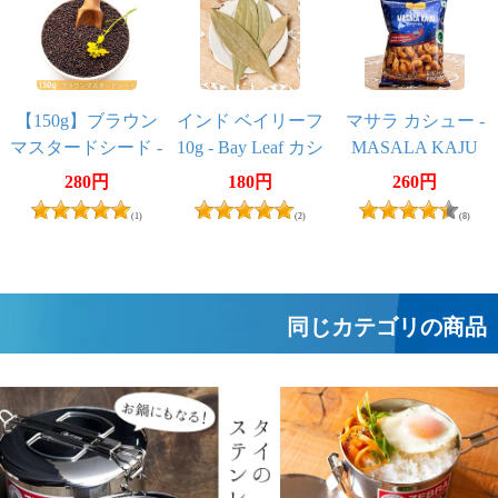
【150g】ブラウン
インド ベイリーフ
マサラ カシュー -
マスタードシード -
10g - Bay Leaf カシ
MASALA KAJU
Brown Mustard Seed
アリーフ／テジパ
40g 【Hardiram's】
280円
180円
260円
ッタ
(1)
(2)
(8)
同じカテゴリの商品