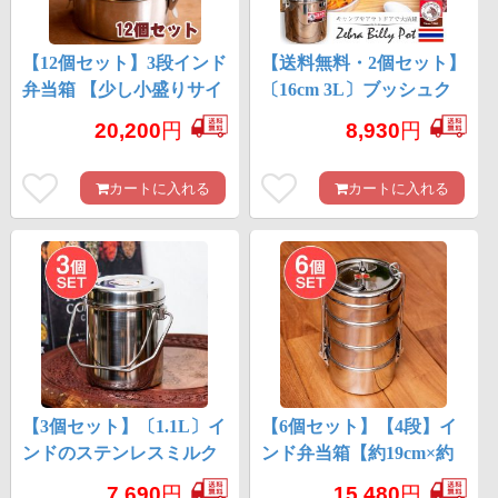
【12個セット】3段インド
【送料無料・2個セット】
弁当箱 【少し小盛りサイ
〔16cm 3L〕ブッシュク
ズ 直径:約9.5cm 高さ:約
ラフトの定番 ゼブラ社
20,200
円
8,930
円
13cm】
のビリー缶・ビリーポッ
ト 焚き火とキャンプの
カートに入れる
カートに入れる
直火調理へ〔ステンレス
SUS304製〕
【3個セット】〔1.1L〕イ
【6個セット】【4段】イ
ンドのステンレスミルク
ンド弁当箱【約19cm×約
ポット ビリー缶 ブッ
11.5cm】
7,690
円
15,480
円