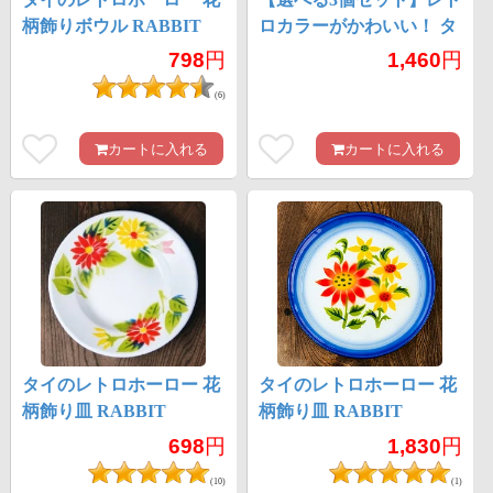
柄飾りボウル RABBIT
ロカラーがかわいい！ タ
BRAND〔約18.5cm×約
イのホーローれんげ 琺瑯
798
円
1,460
円
5.2cm〕
Rabbit ブランド スプーン
(6)
カートに入れる
カートに入れる
タイのレトロホーロー 花
タイのレトロホーロー 花
柄飾り皿 RABBIT
柄飾り皿 RABBIT
BRAND〔約18cm×約
BRAND〔約25.5cm×約
698
円
1,830
円
2.7cm〕
2cm〕
(10)
(1)