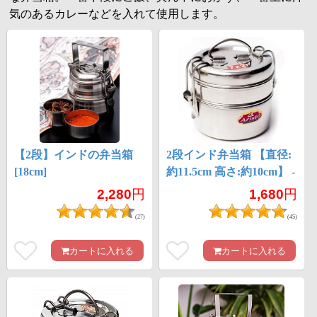
気のあるカレーなどを入れて使用します。
【2段】インドの弁当箱
2段インド弁当箱 【直径:
[18cm]
約11.5cm 高さ:約10cm】 -
7x2
2,280
円
1,680
円
(27)
(45)
カートに入れる
カートに入れる