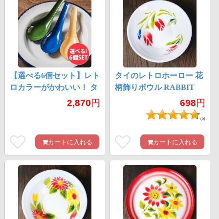
【選べる6個セット】レト
タイのレトロホーロー 花
ロカラーがかわいい！ タ
柄飾りボウル RABBIT
イのホーローれんげ 琺瑯
BRAND〔約16cm×約
2,870
円
698
円
Rabbit ブランド スプーン
4cm〕
(6)
カートに入れる
カートに入れる