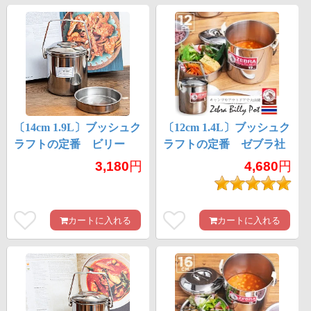
〔14cm 1.9L〕ブッシュク
〔12cm 1.4L〕ブッシュク
ラフトの定番 ビリー
ラフトの定番 ゼブラ社
缶・ビリーポット リー
のビリー缶・ビリーポッ
3,180
円
4,680
円
ズナブルなニワトリブラ
ト 焚き火とキャンプの
ンド
直火調理へ〔ステンレス
SUS304製〕
カートに入れる
カートに入れる