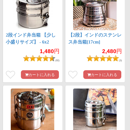
2段インド弁当箱 【少し
【2段】インドのステンレ
小盛りサイズ】 - 6x2
ス弁当箱[17cm]
1,480
円
2,480
円
(92)
(3)
カートに入れる
カートに入れる