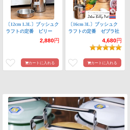
〔12cm 1.3L〕ブッシュク
〔16cm 3L〕ブッシュク
ラフトの定番 ビリー
ラフトの定番 ゼブラ社
缶・ビリーポット リー
のビリー缶・ビリーポッ
2,880
円
4,680
円
ズナブルなニワトリブラ
ト 焚き火とキャンプの
ンド
直火調理へ〔ステンレス
SUS304製〕
カートに入れる
カートに入れる