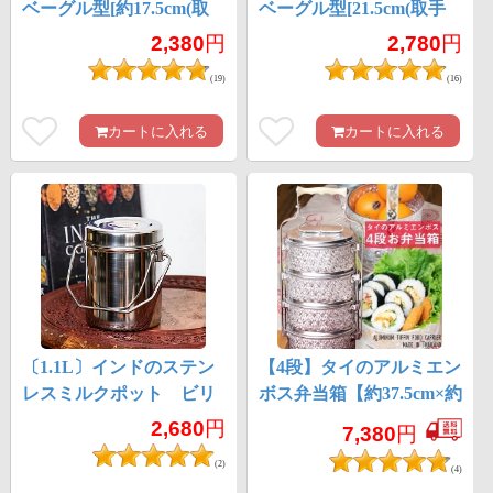
ベーグル型[約17.5cm(取
ベーグル型[21.5cm(取手
手含む)]
含む)]
2,380
円
2,780
円
(19)
(16)
カートに入れる
カートに入れる
〔1.1L〕インドのステン
【4段】タイのアルミエン
レスミルクポット ビリ
ボス弁当箱【約37.5cm×約
ー缶 ブッシュクラフ
15cm】
2,680
円
7,380
円
ト 焚き火とキャンプの
(2)
直火調理にも
(4)