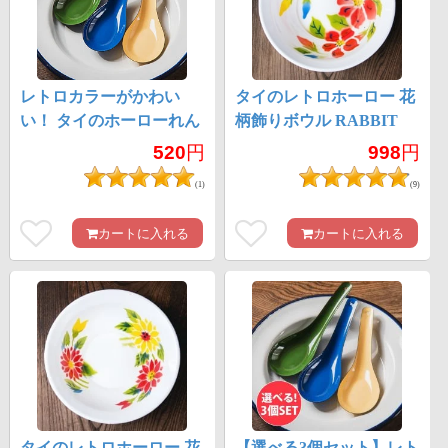
レトロカラーがかわい
タイのレトロホーロー 花
い！ タイのホーローれん
柄飾りボウル RABBIT
げ 琺瑯 Rabbit ブランド
BRAND〔約23.5cm×約
520
円
998
円
スプーン
6.5cm〕
(1)
(9)
カートに入れる
カートに入れる
タイのレトロホーロー 花
【選べる3個セット】レト