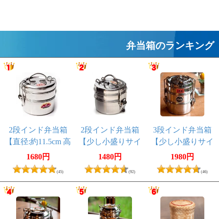
弁当箱のランキング
2段インド弁当箱
2段インド弁当箱
3段インド弁当箱
【直径:約11.5cm 高
【少し小盛りサイ
【少し小盛りサイ
さ:約10cm】 - 7x2
ズ】 - 6x2
ズ 直径:約10cm 高
1680円
1480円
1980円
さ:約12cm】
(45)
(92)
(46)