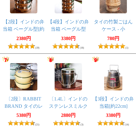
【2段】インドの弁
【4段】インドの弁
タイの竹製ごはん
当箱 ベーグル型[約
当箱 ベーグル型
ケース - 小
17.5cm(取手含む)]
2380円
3380円
780円
(19)
(16)
(1)
〔2段〕RABBIT
〔1.4L〕インドの
【3段】インドの弁
BRAND タイのレ
ステンレスミルク
当箱[約22cm]
トロホーローお弁
ポット ビリー
5380円
2880円
3380円
当箱〔約17cm×約
缶 ブッシュクラ
(21)
(3)
(14)
13.2cm〕
フト 焚き火とキ
ャンプの直火調理