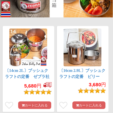
〔14cm 2L〕ブッシュク
〔16cm 2.9L〕ブッシュク
ラフトの定番 ゼブラ社
ラフトの定番 ビリー
のビリー缶・ビリーポッ
缶・ビリーポット リー
3,680
円
5,680
円
ト 焚き火とキャンプの
ズナブルなニワトリブラ
直火調理へ〔ステンレス
ンド
SUS304製〕
カートに入れる
カートに入れる