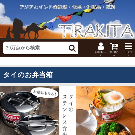
お客様ペー
買い物か
カテゴ
ジ
ご
リ
タイのお弁当箱