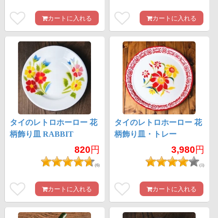
カートに入れる
カートに入れる
タイのレトロホーロー 花
タイのレトロホーロー 花
柄飾り皿 RABBIT
柄飾り皿・トレー
BRAND〔約20.5cm×約
RABBIT BRAND〔約
820
円
3,980
円
3cm〕
45cm×約4.3cm〕
(6)
(1)
カートに入れる
カートに入れる