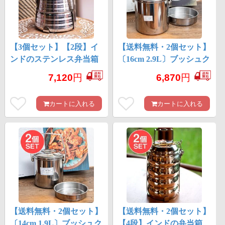
【3個セット】【2段】イ
【送料無料・2個セット】
ンドのステンレス弁当箱
〔16cm 2.9L〕ブッシュク
[17cm]
ラフトの定番 ビリー
7,120
円
6,870
円
缶・ビリーポット リー
ズナブルなニワトリブラ
カートに入れる
カートに入れる
ンド
【送料無料・2個セット】
【送料無料・2個セット】
〔14cm 1.9L〕ブッシュク
【4段】インドの弁当箱