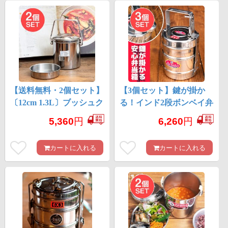
【送料無料・2個セット】
【3個セット】鍵が掛か
〔12cm 1.3L〕ブッシュク
る！インド2段ボンベイ弁
ラフトの定番 ビリー
当箱 ダッバーワーラー
5,360
円
6,260
円
缶・ビリーポット リー
仕様【直径:約10cm 高さ:
ズナブルなニワトリブラ
約19.5cm】
カートに入れる
カートに入れる
ンド