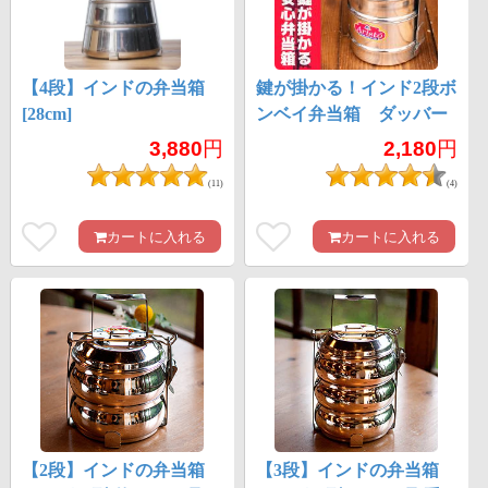
【4段】インドの弁当箱
鍵が掛かる！インド2段ボ
[28cm]
ンベイ弁当箱 ダッバー
ワーラー仕様【直径:約
3,880
円
2,180
円
10cm 高さ:約19.5cm】
(11)
(4)
カートに入れる
カートに入れる
【2段】インドの弁当箱
【3段】インドの弁当箱