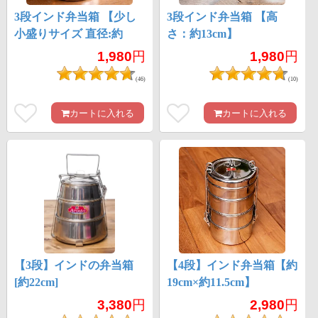
3段インド弁当箱 【少し
3段インド弁当箱 【高
小盛りサイズ 直径:約
さ：約13cm】
10cm 高さ:約12cm】
1,980
円
1,980
円
(46)
(10)
カートに入れる
カートに入れる
【3段】インドの弁当箱
【4段】インド弁当箱【約
[約22cm]
19cm×約11.5cm】
3,380
円
2,980
円