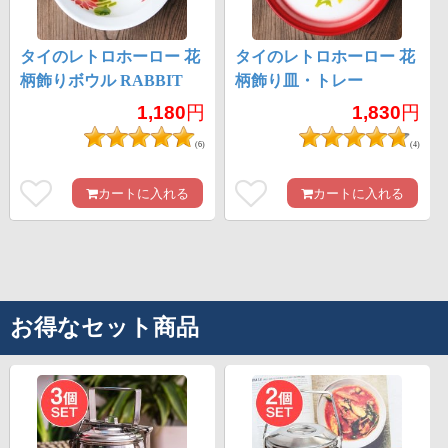
タイのレトロホーロー 花
タイのレトロホーロー 花
柄飾りボウル RABBIT
柄飾り皿・トレー
BRAND〔約21.2cm×約
RABBIT BRAND〔約
1,180
円
1,830
円
6.4cm〕
25.7cm×約2.5cm〕
(6)
(4)
カートに入れる
カートに入れる
お得なセット商品