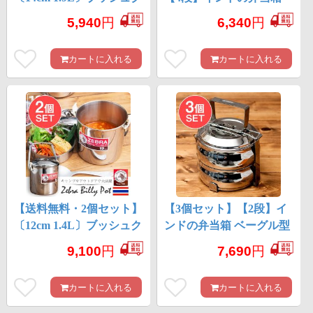
ラフトの定番 ビリー
ベーグル型
5,940
円
6,340
円
缶・ビリーポット リー
ズナブルなニワトリブラ
カートに入れる
カートに入れる
ンド
【送料無料・2個セット】
【3個セット】【2段】イ
〔12cm 1.4L〕ブッシュク
ンドの弁当箱 ベーグル型
ラフトの定番 ゼブラ社
[18cm]
9,100
円
7,690
円
のビリー缶・ビリーポッ
ト 焚き火とキャンプの
カートに入れる
カートに入れる
直火調理へ〔ステンレス
SUS304製〕