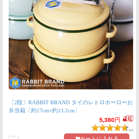
〔2段〕RABBIT BRAND タイのレトロホーローお
弁当箱〔約17cm×約13.2cm〕
5,380
円
(21)
カートに入れる