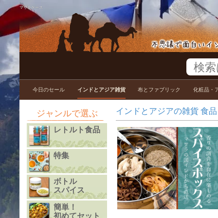
マサラケース
今日のセール
インドとアジア雑貨
布とファブリック
化粧品・
インドとアジアの雑貨 食品 衣料
ジャンルで選ぶ
レトルト食品
特集
ボトル
スパイス
簡単！
初めてセット