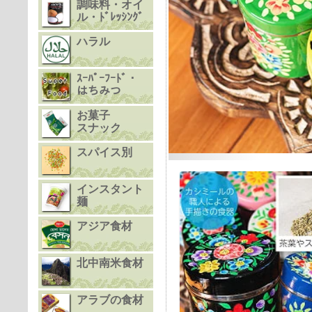
調味料・オイ
ル・ﾄﾞﾚｯｼﾝｸﾞ
ハラル
ｽｰﾊﾟｰﾌｰﾄﾞ・
はちみつ
お菓子
スナック
スパイス別
インスタント
麺
アジア食材
北中南米食材
アラブの食材