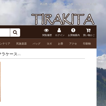
商品数:6953種類、287276個 レビュー:
83791件
マサラケース 通販 店-TIRAKITA.COM
閲覧履歴
ログイン
お買物案内
買い物かご
ンテリア
民族楽器
バッグ
ヨガ
お香
アクセ
印刷物
サラケース
(85)