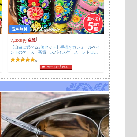
送料無料
7,480
円
【自由に選べる5個セット】手描きカシミールペイ
ントのケース 茶筒 スパイスケース レトロテ
イストな更紗模様〔 高さ：約9.3cm〕
(1)
カートに入れる