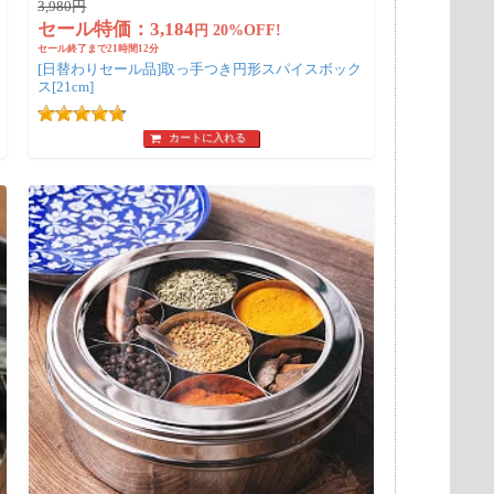
3,980
円
セール特価：
3,184
円
20%OFF!
セール終了まで
21時間12分
[日替わりセール品]取っ手つき円形スパイスボック
ス[21cm]
カートに入れる