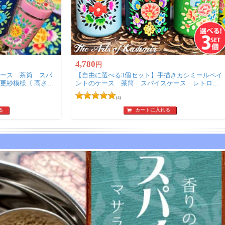
4,780
円
ース 茶筒 スパ
【自由に選べる3個セット】手描きカシミールペイ
更紗模様〔 高さ：
ントのケース 茶筒 スパイスケース レトロテ
イストな更紗模様〔 高さ：約9.3cm〕
(4)
る
カートに入れる