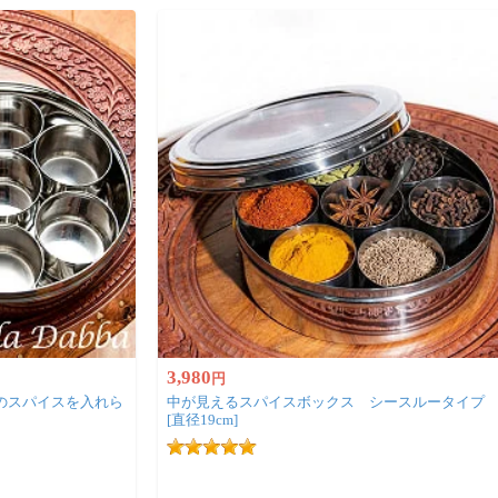
3,980
円
のスパイスを入れら
中が見えるスパイスボックス シースルータイプ
[直径19cm]