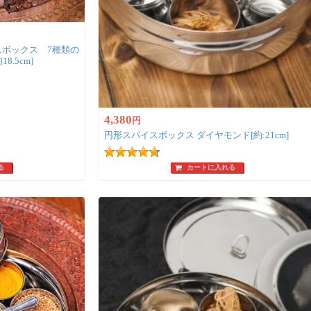
スボックス 7種類の
.5cm]
4,380
円
円形スパイスボックス ダイヤモンド[約:21cm]
る
カートに入れる