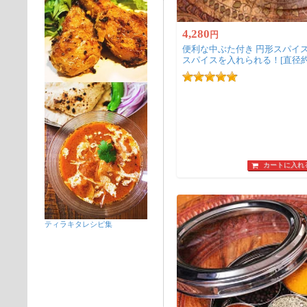
4,280
円
便利な中ぶた付き 円形スパイ
スパイスを入れられる！[直径約18
カートに入れ
ティラキタレシピ集