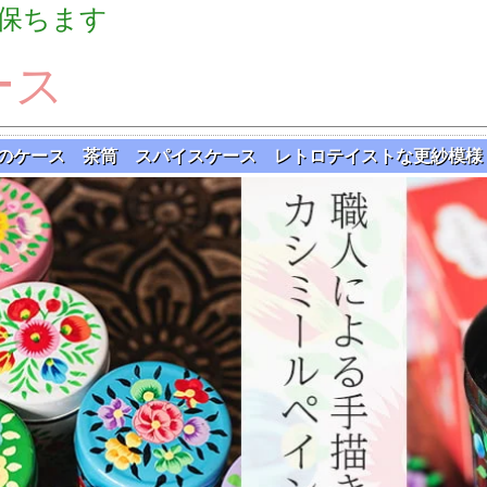
保ちます
ース
のケース 茶筒 スパイスケース レトロテイストな更紗模様