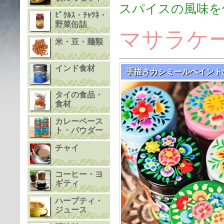
スパイスの風味を
ﾋﾟｸﾙｽ・ﾁｬﾂﾈ・
野菜缶詰
マサラケ
米・豆・麺類
インド食材
手描きカシミールペイント
タイの食品・
食材
カレーペース
ト・パウダー
チャイ
コーヒー・ヨ
ギティ
ハーブティ・
ジュース