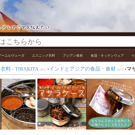
アーユルヴェーダ
エスニック衣料
アジアン食材
食器・キッチンウェア
イ
 - TIRAKITA
›
インドとアジアの食品・食材
›
マ
(6953)
(8473)