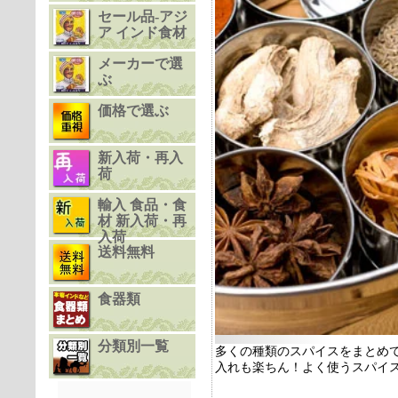
セール品-アジ
ア インド食材
メーカーで選
ぶ
価格で選ぶ
新入荷・再入
荷
輸入 食品・食
材 新入荷・再
入荷
送料無料
食器類
分類別一覧
多くの種類のスパイスをまとめ
入れも楽ちん！よく使うスパイ