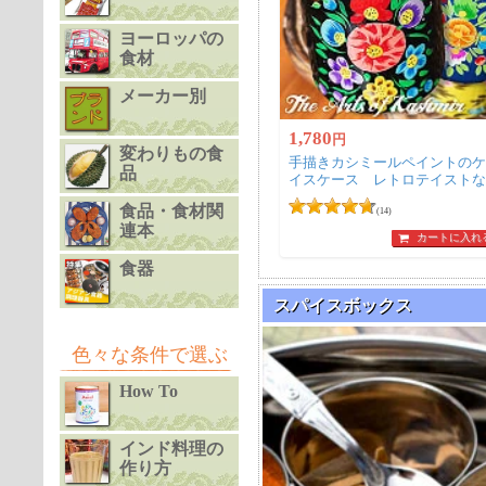
ヨーロッパの
食材
メーカー別
1,780
円
変わりもの食
手描きカシミールペイントのケ
品
イスケース レトロテイストな
約9.3cm〕
食品・食材関
(14)
連本
カートに入れ
食器
スパイスボックス
色々な条件で選ぶ
How To
インド料理の
作り方