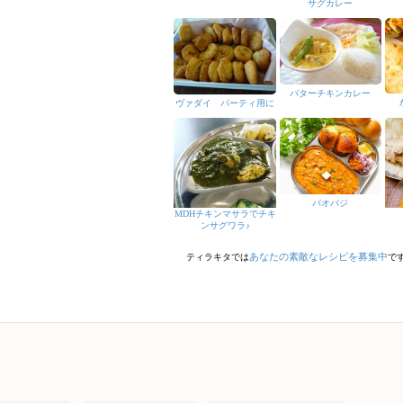
サグカレー
バターチキンカレー
ヴァダイ パーティ用に
パオバジ
MDHチキンマサラでチキ
ンサグワラ♪
あなたの素敵なレシピを募集中
ティラキタでは
で