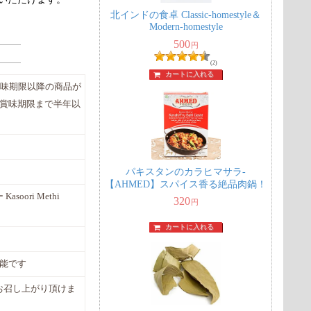
北インドの食卓 Classic-homestyle＆
Modern-homestyle
500
円
(2)
カートに入れる
この賞味期限以降の商品が
 賞味期限まで半年以
パキスタンのカラヒマサラ-
【AHMED】スパイス香る絶品肉鍋！
oori Methi
320
円
カートに入れる
可能です
お召し上がり頂けま