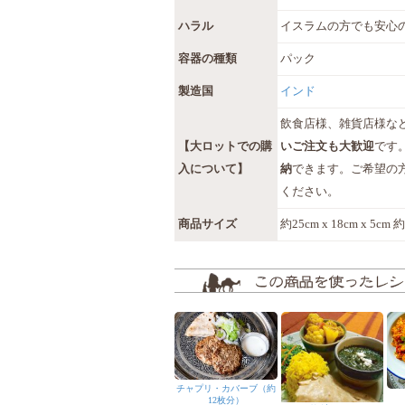
ハラル
イスラムの方でも安心
容器の種類
パック
製造国
インド
飲食店様、雑貨店様な
【大ロットでの購
いご注文も大歓迎
です
入について】
納
できます。ご希望の
ください。
商品サイズ
約25cm x 18cm x 5cm 
チャプリ・カバーブ（約
12枚分）