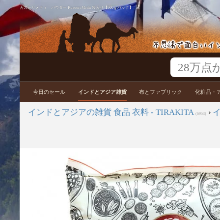
カスーリメティ パウダー Kasoori Methi 袋入り【500ｇパック】
今日のセール
インドとアジア雑貨
布とファブリック
化粧品・
インドとアジアの雑貨 食品 衣料 - TIRAKITA
›
(6953)