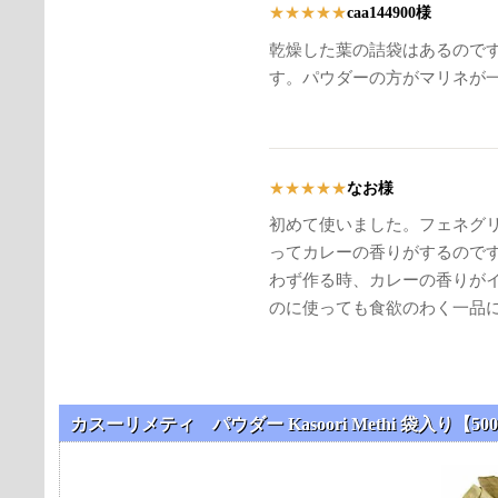
caa144900様
★
★
★
★
★
乾燥した葉の詰袋はあるので
す。パウダーの方がマリネが
なお様
★
★
★
★
★
初めて使いました。フェネグ
ってカレーの香りがするので
わず作る時、カレーの香りが
のに使っても食欲のわく一品
カスーリメティ パウダー Kasoori Methi 袋入り