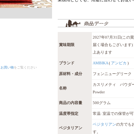
2027年07月31日(
賞味期限
届く場合もございます)
上あります
ブランド
AMBIKA
(
アンビカ
)
にお買い物
をご覧ください
原材料・成分
フェンニューグリーク
カスリメティ パウダー Kas
名称
Powder
商品の内容量
500グラム
温度帯指定
常温: 室温での保管が
ベジタリアン
の方でも
ベジタリアン
す。