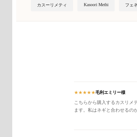
Kasoori Methi
カスーリメティ
フェ
毛利エミリー様
★
★
★
★
★
こちらから購入するカスリメ
ます。私はネギと合わせるの