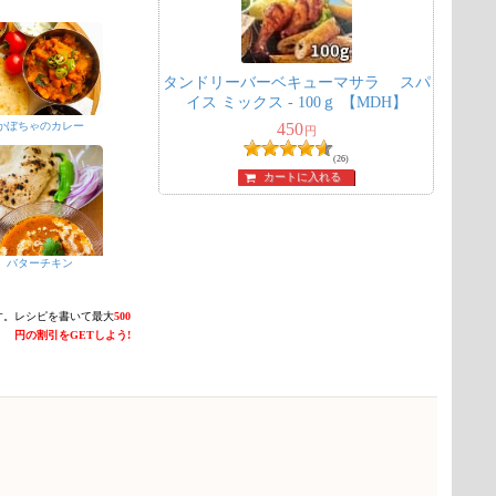
タンドリーバーベキューマサラ スパ
イス ミックス - 100ｇ 【MDH】
450
かぼちゃのカレー
円
(26)
カートに入れる
バターチキン
す。レシピを書いて最大
500
円の割引をGETしよう!