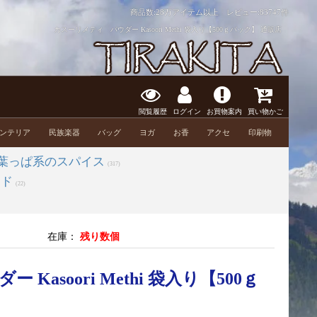
商品数:28万アイテム以上 レビュー:
83747件
カスーリメティ パウダー Kasoori Methi 袋入り【500ｇパック】 通販店
閲覧履歴
ログイン
お買物案内
買い物かご
ンテリア
民族楽器
バッグ
ヨガ
お香
アクセ
印刷物
葉っぱ系のスパイス
(317)
ード
(22)
在庫：
残り数個
asoori Methi 袋入り【500ｇ