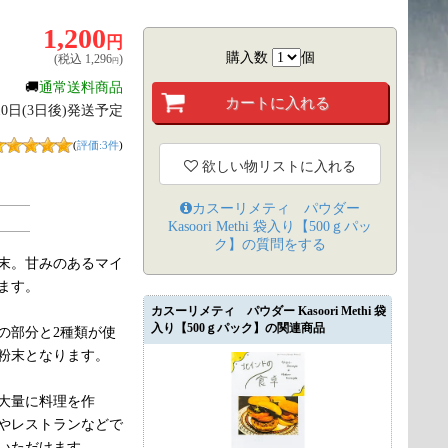
1,200
円
購入数
個
(税込
1,296
)
円
🚚
通常送料商品
月10日(3日後)発送予定
(
評価:3件
)
欲しい物リストに入れる
カスーリメティ パウダー
Kasoori Methi 袋入り【500ｇパッ
ク】
の質問をする
末。甘みのあるマイ
ます。
カスーリメティ パウダー Kasoori Methi 袋
入り【500ｇパック】の関連商品
の部分と2種類が使
粉末となります。
「大量に料理を作
やレストランなどで
いただけます。