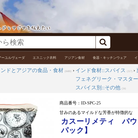
アーユルヴェーダ
エスニック衣料
アジアン食材
食器・キッチンウェア
イ
インドとアジアの食品・食材
›
インド食材::スパイス
›
(8480)
(317)
フェネグリーク・マスタ
スパイス別::その他
(34)
商品番号：
ID-SPC-25
甘みのあるマイルドな芳香が特徴的な
カスーリメティ パウダー K
パック】