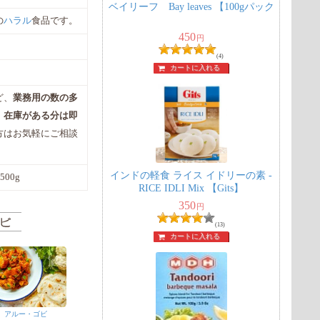
ベイリーフ Bay leaves 【100gパック
の
ハラル
食品です。
450
円
(4)
カートに入れる
ど、
業務用の数の多
。
在庫がある分は即
方はお気軽にご相談
インドの軽食 ライス イドリーの素 -
約500g
RICE IDLI Mix 【Gits】
350
円
(13)
カートに入れる
アルー・ゴビ