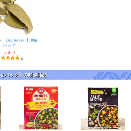
ay leaves 【100g
パック
450
円
(4)
500ｇパック】の類似商品