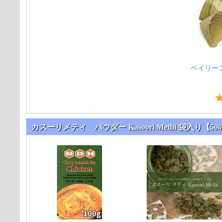
ベイリーフ B
カスーリメティ パウダー Kasoori Methi 袋入り【