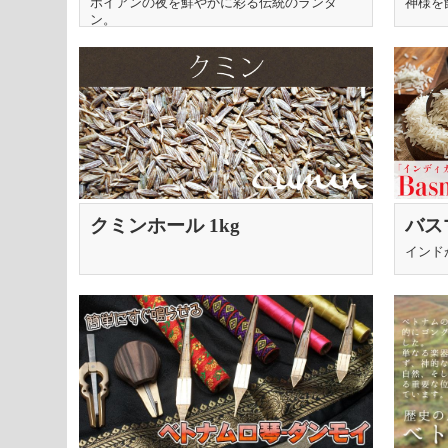
タン(提灯) - ティアドロップ
ュエ
ホイアンの夜を鮮やかに彩る伝統のランタ
神様を
ン。
（中）
のア
ニサ
タイ
クミンホール 1kg
バス
Bas
インド