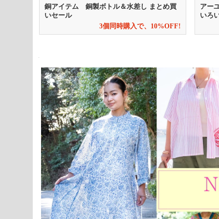
＆水差し まとめ買
アーユルヴェーダ・ハーバル系歯磨き粉
いろいろお試し割引
時購入で、10%OFF!
3個同時購入で、5%OFF!