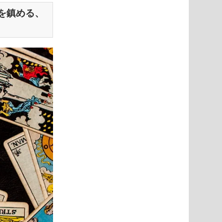
s 心を鎮める、
ook