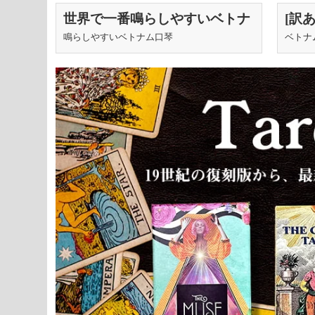
世界で一番鳴らしやすいベトナ
[訳
ムの口琴 - スタンダード・ダン
（銅鑼
鳴らしやすいベトナム口琴
ベトナ
モイ