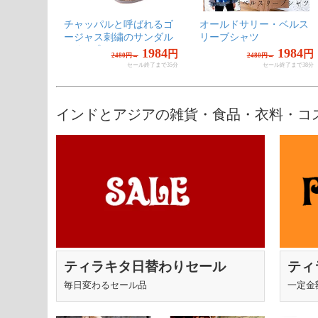
チャッパルと呼ばれるゴ
オールドサリー・ベルス
ベトナム伝
ージャス刺繍のサンダル
リーブシャツ
ン・ランタン
- パープル
ィアドロッ
1984
1984
円
円
2480円→
2480円→
2
セール終了まで
35分
セール終了まで
38分
インドとアジアの雑貨・食品・衣料・コスメ 
ティラキタ日替わりセール
ティ
毎日変わるセール品
一定金