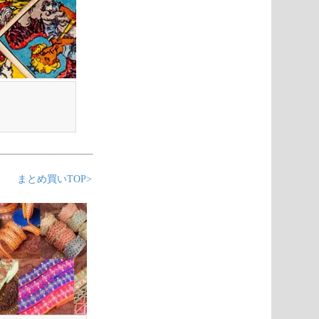
まとめ買いTOP>
皿・小皿まとめ買い割セール
テラコッタ3個以上でお得！よりど
ール
3個同時購入で、10%OFF!
3個同時購入で、10