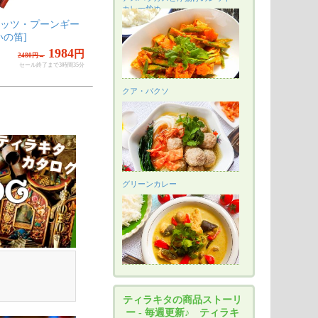
カレー炒め
ー
男性用宮廷靴 - モジャリ
ウッドブロックスタンプ
ス
ネイビー
【枝】[17cm x 9cm]
ン
4
2144
2384
円
円
円
2680円→
2980円→
間35分
セール終了まで
3時間38分
セール終了まで
5時間38分
クア・バクソ
グリーンカレー
ティラキタの商品ストーリ
ー - 毎週更新♪ ティラキ