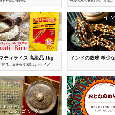
〔約50cmx約50c
ル・マーラー 神様のため
外枠のみ木版染めのさり気な
飾るための捧げ物
な生成りを囲む 色
クセサリー キラキラ ミ
紗木版染めフレーム
イズのネックレス パール
ンカチ ランチョン
プ
弁当包みなどへ
マティライス 高級品 1kg −
インドの数珠 希少
mati Rice 【LAL QILLA】
クシャ 70cm
が誇る、高級香り米!!1kg小サイズ