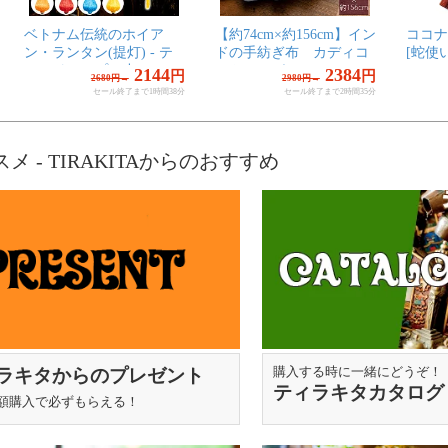
統のホイア
【約74cm×約156cm】イン
ココナッツ・プーンギ
(提灯) - テ
ドの手紡ぎ布 カディコ
[蛇使いの笛]
プ（小）
ットンのガムチャ
2144
2384
198
円
円
680円→
2980円→
2480円→
セール終了まで
1時間38分
セール終了まで
2時間35分
セール終了まで
3時
- TIRAKITAからのおすすめ
ラキタからのプレゼント
購入する時に一緒にどうぞ！
ティラキタカタログ
額購入で必ずもらえる！