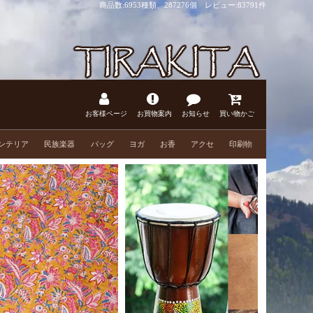
商品数:6953種類、287276個 レビュー:
83791件
お客様ページ
お買物案内
お知らせ
買い物かご
ンテリア
民族楽器
バッグ
ヨガ
お香
アクセ
印刷物