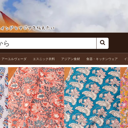
・アーユルヴェーダ
エスニック衣料
アジアン食材
食器・キッチンウェア
イ