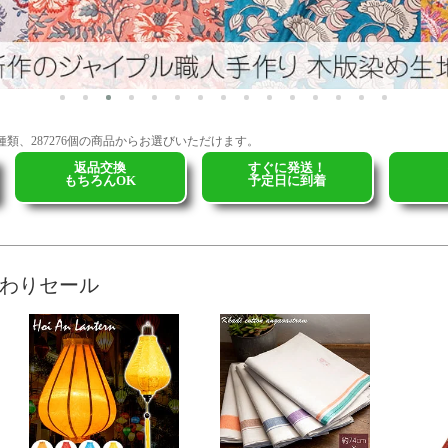
53種類、287276個の商品からお選びいただけます。
返品交換
すぐに発送！
もちろんOK
予定日に到着
日替わりセール