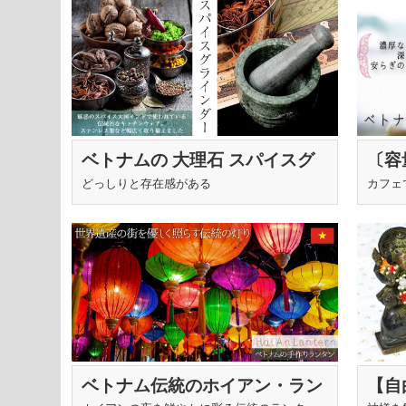
〔容
ベトナムの 大理石 スパイスグ
ェサ
ラインダー 外径9cm 950g
カフェ
どっしりと存在感がある
イカ
ベトナム伝統のホイアン・ラン
【自