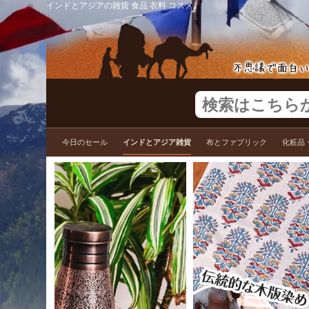
インドとアジアの雑貨 食品 衣料 コスメ
今日のセール
インドとアジア雑貨
布とファブリック
化粧品