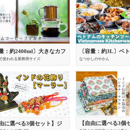
量：約2400ml〕大きなカフ
〔容量：約3L〕ベ
イズ ベトナムコーヒーメ
ロなアルミやかん 
で使われる業務用サイズ
なつかしのやかん
ー フィルターコーヒー
かせて昔ながらのフ
朴なアルミの風合い
【自由に選べる3個
由に選べる3個セット】ジ