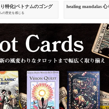
あり特化]ベトナムのゴング
healing mandala
）18.5cm
マンダラヒーリングb
ムの歴史を感じる