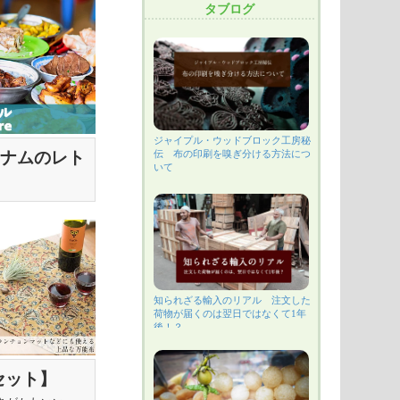
タブログ
ジャイプル・ウッドブロック工房秘
トナムのレト
伝 布の印刷を嗅ぎ分ける方法につ
いて
たっぷり沸
ォルム 素
知られざる輸入のリアル 注文した
荷物が届くのは翌日ではなくて1年
後！？
セット】