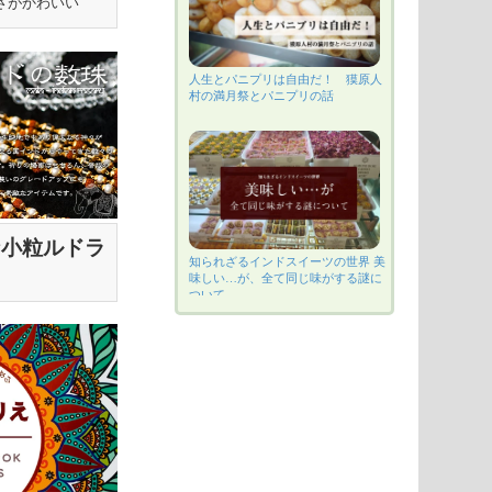
m〕ナチュラル
さがかわいい
鮮やかな更
クロス ハ
マットやお
人生とパニプリは自由だ！ 獏原人
村の満月祭とパニプリの話
な小粒ルドラ
知られざるインドスイーツの世界 美
味しい…が、全て同じ味がする謎に
ついて