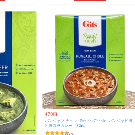
470
円
パンジャブ チョレ - Punjabi Chhole - パンジャビ風
ヒヨコ豆カレー 【Gits】
(19)