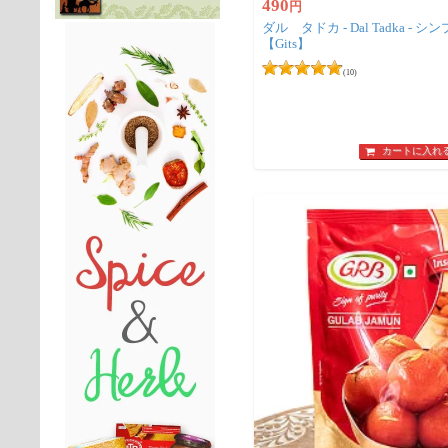
490
円
ダル タドカ - Dal Tadka -
【Gits】
(10)
カートに入れ