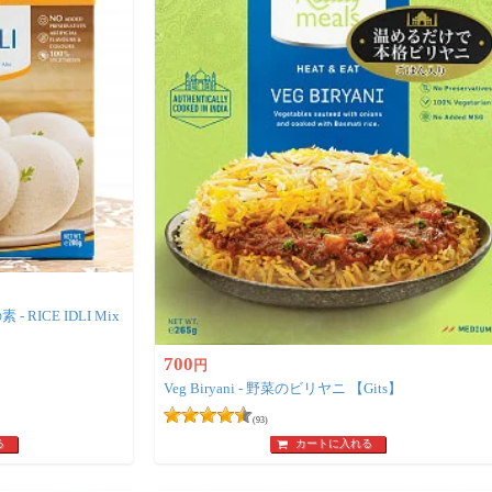
RICE IDLI Mix
700
円
Veg Biryani - 野菜のビリヤニ 【Gits】
(93)
る
カートに入れる