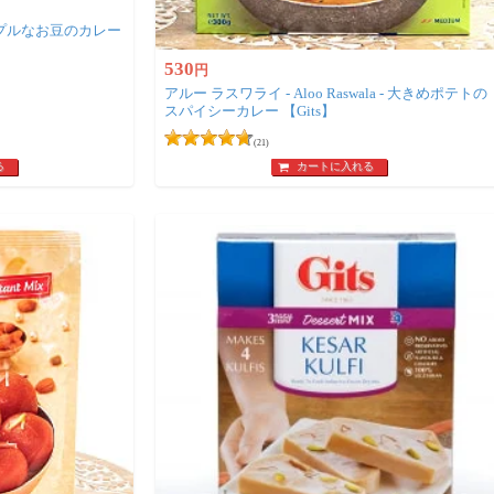
 シンプルなお豆のカレー
530
円
アルー ラスワライ - Aloo Raswala - 大きめポテトの
スパイシーカレー 【Gits】
(21)
る
カートに入れる