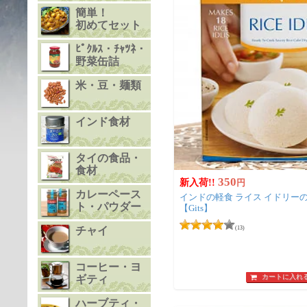
簡単！
初めてセット
ﾋﾟｸﾙｽ・ﾁｬﾂﾈ・
野菜缶詰
米・豆・麺類
インド食材
タイの食品・
食材
350
新入荷!!
円
カレーペース
インドの軽食 ライス イドリーの素 - 
ト・パウダー
【Gits】
チャイ
(13)
コーヒー・ヨ
カートに入れ
ギティ
ハーブティ・