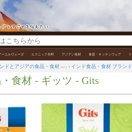
アーユルヴェーダ
エスニック衣料
アジアン食材
食器・キッチンウェア
イ
ンドとアジアの食品・食材
›
インド食品・食材 ブラン
(8473)
材 - ギッツ - Gits