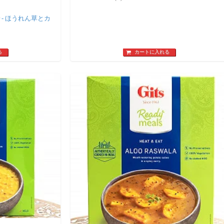
er - ほうれん草とカ
】
る
カートに入れる