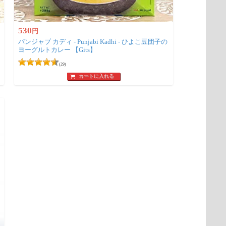
530
円
パンジャブ カディ - Punjabi Kadhi - ひよこ豆団子の
ヨーグルトカレー 【Gits】
(29)
カートに入れる