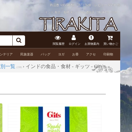
商品数:6953種類、287276個 レビュー:
83791件
インド,食品・食材,ギッツ,Gits 通販店 -TIRAKITA.COM
閲覧履歴
ログイン
お買物案内
買い物かご
ンテリア
民族楽器
バッグ
ヨガ
お香
アクセ
印刷物
ド別一覧
› インドの食品・食材 - ギッツ - Gits
(159)
(14)