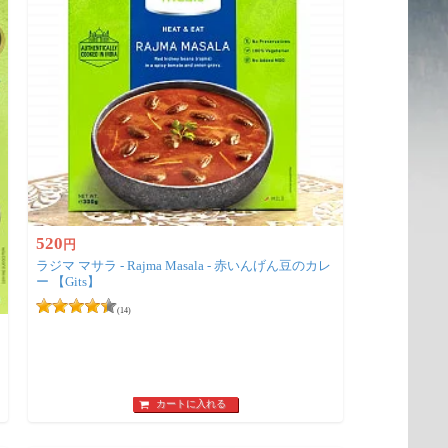
520
円
ラジマ マサラ - Rajma Masala - 赤いんげん豆のカレ
ー 【Gits】
(14)
カートに入れる