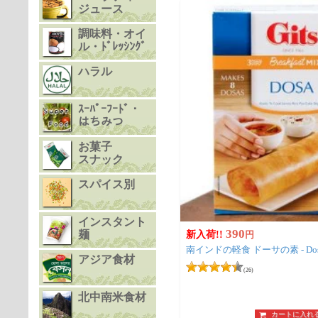
ジュース
調味料・オイ
ル・ﾄﾞﾚｯｼﾝｸﾞ
ハラル
ｽｰﾊﾟｰﾌｰﾄﾞ・
はちみつ
お菓子
スナック
スパイス別
インスタント
390
麺
新入荷!!
円
アジア食材
(26)
北中南米食材
カートに入れ