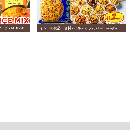
イチ - MDH
インドの食品・食材 - ハルディラム - Haldirams
(31)
(23)