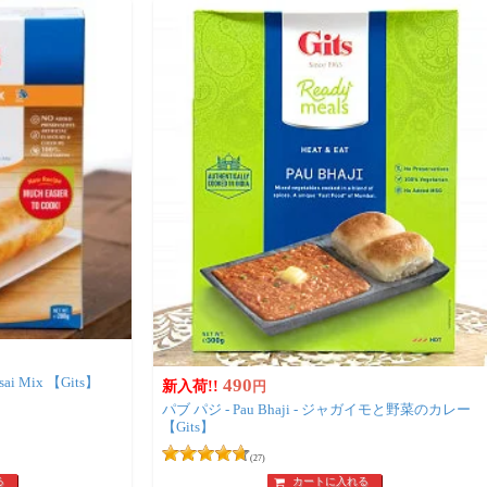
南インドの軽食 ドーサの素 - Dosai Mix 【Gits】
490
新入荷!!
円
パブ パジ - Pau Bhaji - ジャガイモと野菜のカレー
【Gits】
(27)
る
カートに入れる