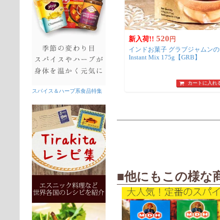
520
新入荷!!
円
インドお菓子 グラブジャムンの素 -Gulab Jamun
Instant Mix 175g【GRB】
カートに入れ
スパイス＆ハーブ系食品特集
■他にもこの様な