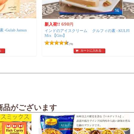
690
新入荷!!
円
インドのアイスクリーム クルフィの素 - KULFI
Mix 【Gits】
(70)
る
カートに入れる
商品がございます