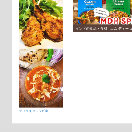
インドの食品・食材 - エム ディー エ
ティラキタレシピ集