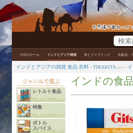
インドの食品・食材 - ギッツ - Gits
今日のセール
インドとアジア雑貨
布とファブリック
化粧品・
インドとアジアの雑貨 食品 衣料 - TIRAKITA
›
イ
(6953)
インドの食品・食
ジャンルで選ぶ
レトルト食品
特集
ボトル
スパイス