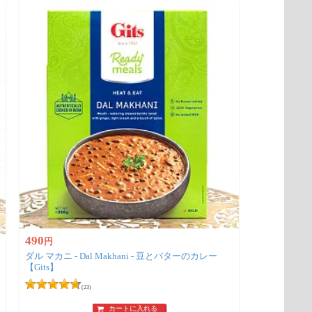
490
円
ダル マカニ - Dal Makhani - 豆とバターのカレー
【Gits】
(23)
カートに入れる