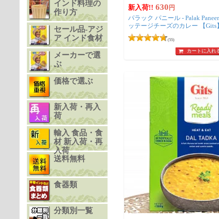
インド料理の
630
新入荷!!
円
作り方
パラック パニール - Palak Pane
ッテージチーズのカレー 【Gits
セール品-アジ
ア インド食材
(55)
カートに入れ
メーカーで選
ぶ
価格で選ぶ
新入荷・再入
荷
輸入 食品・食
材 新入荷・再
入荷
送料無料
食器類
分類別一覧