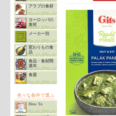
アラブの食材
ヨーロッパの
食材
メーカー別
変わりもの食
品
食品・食材関
連本
食器
色々な条件で選ぶ
How To