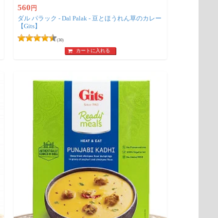
560
円
ダル パラック - Dal Palak - 豆とほうれん草のカレー
【Gits】
(30)
カートに入れる