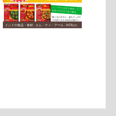
インドの食品・食材 - エム・ティ・アール - MTR
(22)