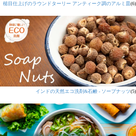
槌目仕上げのラウンドターリー アンティーク調のアルミ皿
(6)
インドの天然エコ洗剤&石鹸 - ソープナッツ
(5)