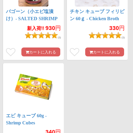
バゴーン（小エビ塩漬
チキン キューブ フィリピ
け）- SALTED SHRIMP
ン 60ｇ - Chicken Broth
FRY
Cubes 【KNORR】
930
円
330
円
新入荷!!
(1)
(1)
カートに入れる
カートに入れる
エビ キューブ 60g -
Shrimp Cubes
【KNORR】
340
円