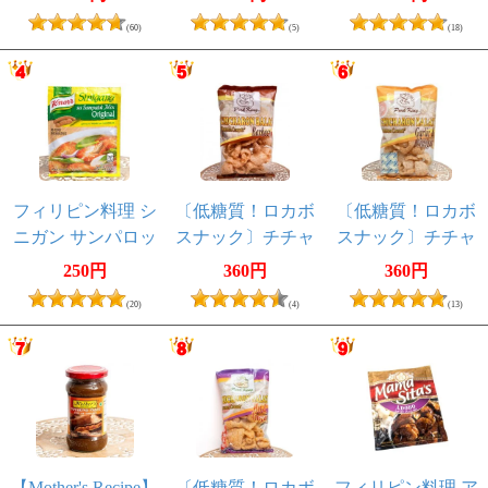
Peas[70g]
揚げ CHICHARON
(60)
(5)
(18)
BALAT Regular
〔Pork-King〕 糖
質オフ 国産
フィリピン料理 シ
〔低糖質！ロカボ
〔低糖質！ロカボ
ニガン サンパロッ
スナック〕チチャ
スナック〕チチャ
ク オリジナルの素
ロン バラット - 豚
ロン バラット - 豚
250円
360円
360円
- Sinigang Sa
皮の唐揚げ
皮の唐揚げ
(20)
(4)
(13)
Sampalok
CHICHARON
CHICHARON
Original【Knorr】
BALAT Barbecue
BALAT ガーリック
〔Pork-King〕 糖
& ビネガー 〔Pork-
質オフ 国産
King〕 糖質オ
フ 国産
【Mother's Recipe】
〔低糖質！ロカボ
フィリピン料理 ア