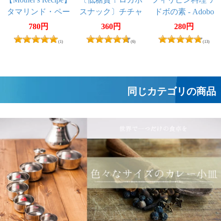
タマリンド・ペー
スナック〕チチャ
ドボの素 - Adobo
スト - Tamarind
ロン バラット - 豚
【MamaSita’s】
780円
360円
280円
Paste たっぷり320g
皮の唐揚げ
(1)
(6)
(13)
CHICHARON
BALAT ホット &
ビネガー 〔Pork-
King〕 糖質オ
同じカテゴリの商品
フ 国産