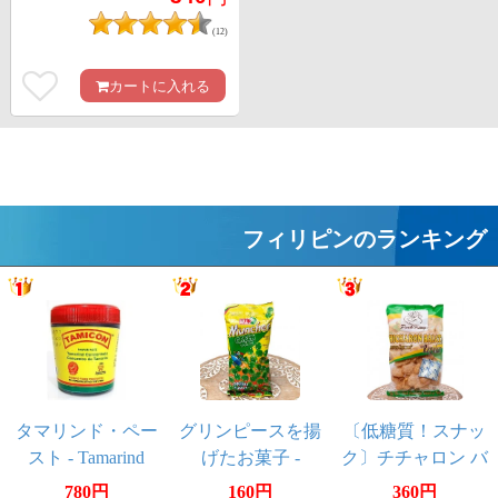
(12)
カートに入れる
フィリピンのランキング
タマリンド・ペー
グリンピースを揚
〔低糖質！スナッ
スト - Tamarind
げたお菓子 -
ク〕チチャロン バ
Paste
Mumcher Green
ラット - 豚皮の唐
780円
160円
360円