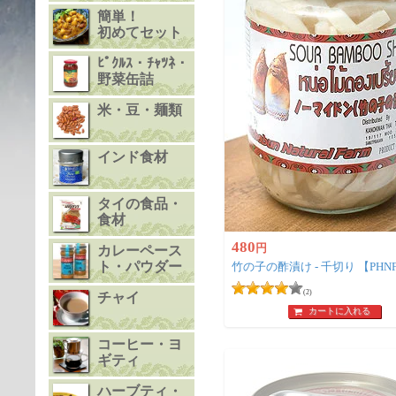
簡単！
初めてセット
ﾋﾟｸﾙｽ・ﾁｬﾂﾈ・
野菜缶詰
米・豆・麺類
インド食材
タイの食品・
食材
480
円
カレーペース
ト・パウダー
竹の子の酢漬け - 千切り 【PHN
(2)
チャイ
カートに入れる
コーヒー・ヨ
ギティ
ハーブティ・