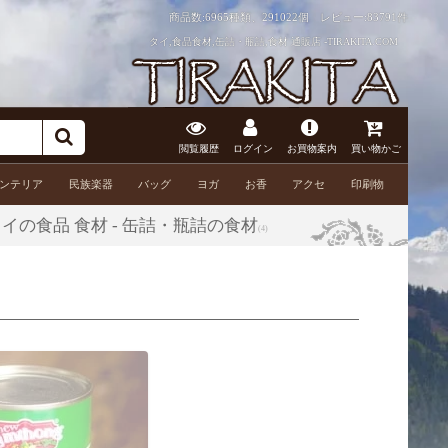
商品数:6965種類、291022個 レビュー:
83791件
タイ,食品食材,缶詰・瓶詰,食材 通販店 -TIRAKITA.COM
閲覧履歴
ログイン
お買物案内
買い物かご
ンテリア
民族楽器
バッグ
ヨガ
お香
アクセ
印刷物
 タイの食品 食材 - 缶詰・瓶詰の食材
(4)