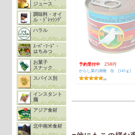
ジュース
調味料・オイ
ル・ﾄﾞﾚｯｼﾝｸﾞ
ハラル
ｽｰﾊﾟｰﾌｰﾄﾞ・
はちみつ
お菓子
250
予約受付中
円
スナック
からし菜の漬物 缶 [145ｇ]
スパイス別
(4)
インスタント
麺
アジア食材
北中南米食材