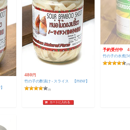
4
予約受付中
竹の子の水煮[56
(15
480
円
竹の子の酢漬け - スライス 【PHNF】
F】
(1)
カートに入れる