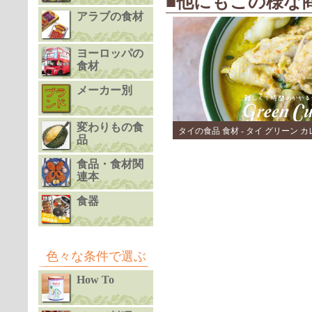
■他にもこの様な
アラブの食材
ヨーロッパの
食材
メーカー別
変わりもの食
タイの食品 食材 - タイ グリーン 
品
(4)
食品・食材関
連本
食器
色々な条件で選ぶ
How To