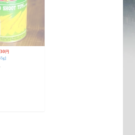
30
円
5g]
)