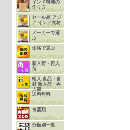
インド料理の
作り方
セール品-アジ
ア インド食材
メーカーで選
ぶ
価格で選ぶ
新入荷・再入
荷
輸入 食品・食
材 新入荷・再
入荷
送料無料
食器類
分類別一覧