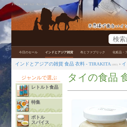
タイの食品 食材 - 缶詰・瓶詰の食材
今日のセール
インドとアジア雑貨
布とファブリック
化粧品・
インドとアジアの雑貨 食品 衣料 - TIRAKITA
›
イ
(6965)
タイの食品 食
ジャンルで選ぶ
レトルト食品
特集
ボトル
スパイス