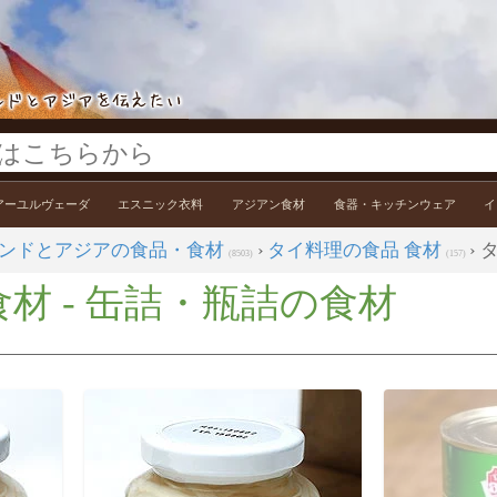
アーユルヴェーダ
エスニック衣料
アジアン食材
食器・キッチンウェア
イ
ンドとアジアの食品・食材
›
タイ料理の食品 食材
›
(8503)
(157)
材 - 缶詰・瓶詰の食材