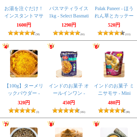
お湯を注ぐだけ！
バスマティライス
Palak Paneer - ほう
インスタントマサ
1kg - Select Basmati
れん草とカッテー
ラチャイ 国産
Rice 【Ambika】
ジチーズのカレー
1600円
1290円
520円
HOKKAIDO
[MTRカレー]
(50)
(61)
(111)
MASALA CHAI た
っぷり250g グラス
フェッド
【100g】ターメリ
インドのお菓子 オ
インドのお菓子 ミ
ックパウダー -
ールインワン -
ニサモサ - Mini
Turmeric Powder
ALL IN ONE
Samosa
320円
450円
480円
(3)
(161)
(86)