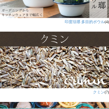
印度琺瑯 多目的ボウル
(4)
クミン
(7)