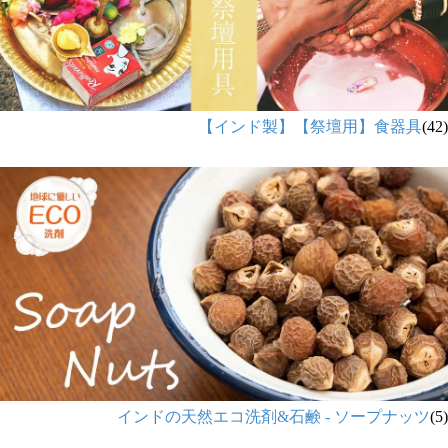
【インド製】【祭壇用】食器具
(42)
インドの天然エコ洗剤&石鹸 - ソープナッツ
(5)