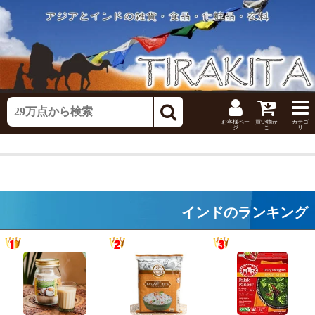
お客様ペー
買い物か
カテゴ
ジ
ご
リ
インドのランキング