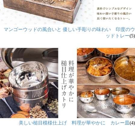
マンゴーウッドの風合いと 優しい手彫りの味わい 印度のウ
ッドトレー
(5)
美しい槌目模様仕上げ 料理が華やかに カレー皿
(4)