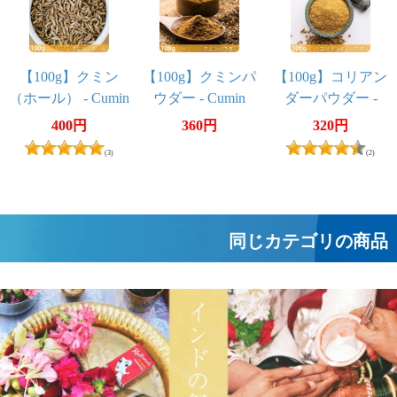
【100g】クミン
【100g】クミンパ
【100g】コリアン
（ホール） - Cumin
ウダー - Cumin
ダーパウダー -
Whole
Powder
Coriander Powder
400円
360円
320円
(3)
(2)
同じカテゴリの商品