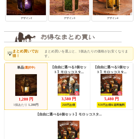
デザイン2
デザイン3
デザイン4
まとめ買いでお
まとめ買いを選ぶと、1個あたりの価格がお安くなりま
💡
得！
す。
【自由に選べる3個セッ
【自由に選べる5個セッ
単品
(選択中)
ト】モロッコスタ...
ト】モロッコスタ...
3,580
円
5,480
円
1,280
円
1個あたり
1,280円
260円お得
920円お得&送料無料
【自由に選べる6個セット】モロッコスタ...