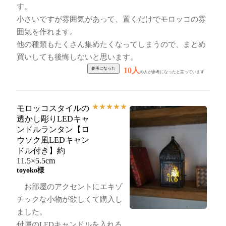
す。
小さいですが雰囲気があって、置くだけでモロッコの雰
囲気を作れます。
他の種類もたくさん集めたくなってしまうので、まとめ
買いしても後悔しないと思います。
10人
の人が参考になったと言っています
★
★
★
★
★
モロッコスタイルの
透かし彫りLEDキャ
ンドルランタン【ロ
ウソク風LEDキャン
ドル付き】約
11.5×5.5cm
toyoko様
お部屋のアクセントにエキゾ
チックな小物が欲しくて購入し
ました。
付属のLEDキャンドルを入れる