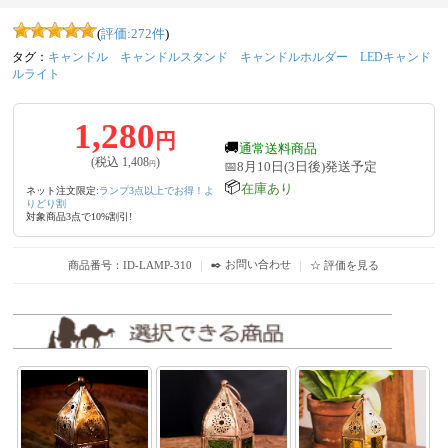
(
評価:
272
件
)
タグ：
キャンドル
キャンドルスタンド
キャンドルホルダー
LEDキャンド
ルライト
1,280
円
🚚
通常送料商品
(税込
1,408
)
📅8月10日(3日後)発送予定
円
📦
在庫あり
ネット注文限定:
ランプ3点以上でお得！よ
りどり割
対象商品3点で10%割引!
✒️ お問い合わせ
商品番号：ID-LAMP-310
｜
｜
☆ 評価を見る