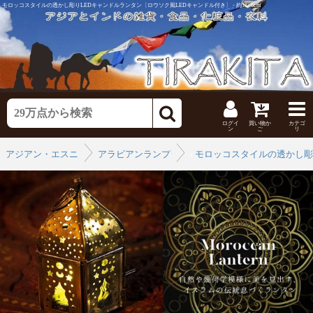
モロッコスタイルの透かし彫りLEDキャンドルランタン〔ロウソク風LEDキャンドル付き〕 - 約11×6cm
ログイ
買い物か
カテゴ
ン
ご
リ
アジアン・エスニックなインテリア
アラビアンランプシェード
›
モロッコスタイルの透かし彫
›