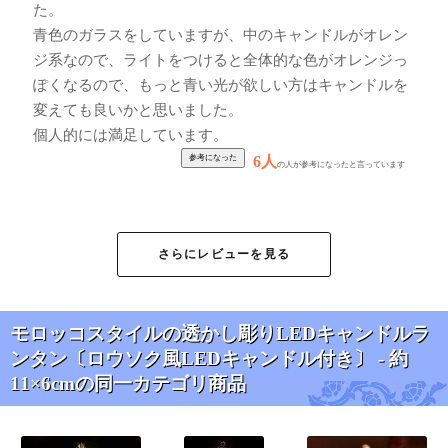
た。
青色のガラスをしていますが、中のキャンドルがオレン
ジ系なので、ライトをつけると全体的な色がオレンジっ
ぽくなるので、もっと青い光が欲しい方はキャンドルを
変えても良いかと思いました。
個人的には満足しています。
6人
の人が参考になったと言っています
★
★
★
★
★
モロッコスタイルの
さらにレビューを見る
透かし彫りLEDキャ
ンドルランタン〔ロ
ウソク風LEDキャン
ドル付き〕 - 〔オレ
モロッコスタイルの透かし彫りLEDキャンドルラ
ンジ〕約21.5cm
ンタン〔ロウソク風LEDキャンドル付き〕 - 約
朝日奈様
11×6cmの同一カテゴリ商品
いろいろなランタンがあって迷
いましたが、これにしてよかっ
たです。暖かみのある橙色のガ