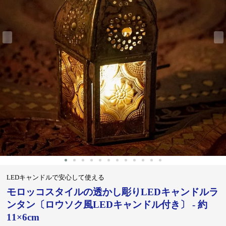
‹
›
LEDキャンドルで安心して使える
モロッコスタイルの透かし彫りLEDキャンドルラ
ンタン〔ロウソク風LEDキャンドル付き〕 - 約
11×6cm