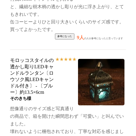
と、繊細な樹木柄の透かし彫りが光に浮き上がり、とて
もきれいです。
缶コーヒーよりひと回り大きいくらいのサイズ感です。
買ってよかったです。
9人
の人が参考になったと言っています
★
★
★
★
★
モロッコスタイルの
透かし彫りLEDキャ
ンドルランタン〔ロ
ウソク風LEDキャン
ドル付き〕 - 〔ブル
ー〕約13.5×6cm
そのきち様
想像通りのサイズ感と写真通り
の商品で、箱を開けた瞬間思わず「可愛い」と叫んでい
ました。
壊れないように梱包されており、丁寧な対応を感じまし