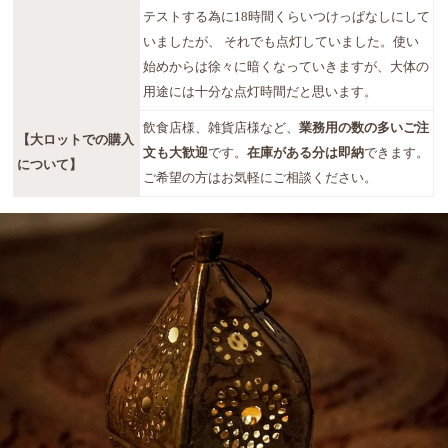
テストする為に18時間くらいつけっぱなしにして
いましたが、 それでも点灯していました。使い
始めからは徐々に暗くなっていきますが、大体の
用途には十分な点灯時間だと思います。
飲食店様、雑貨店様など、
業務用の数の多いご注
【大ロットでの購入
文も大歓迎
です。
在庫がある分は即納
できます。
について】
ご希望の方はお気軽にご相談ください。