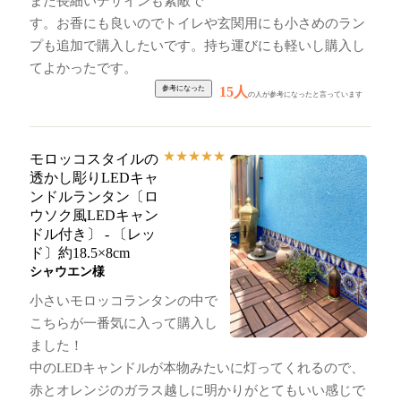
また長細いデザインも素敵で
す。お香にも良いのでトイレや玄関用にも小さめのラン
プも追加で購入したいです。持ち運びにも軽いし購入し
てよかったです。
15人
の人が参考になったと言っています
★
★
★
★
★
モロッコスタイルの
透かし彫りLEDキャ
ンドルランタン〔ロ
ウソク風LEDキャン
ドル付き〕 - 〔レッ
ド〕約18.5×8cm
シャウエン様
小さいモロッコランタンの中で
こちらが一番気に入って購入し
ました！
中のLEDキャンドルが本物みたいに灯ってくれるので、
赤とオレンジのガラス越しに明かりがとてもいい感じで