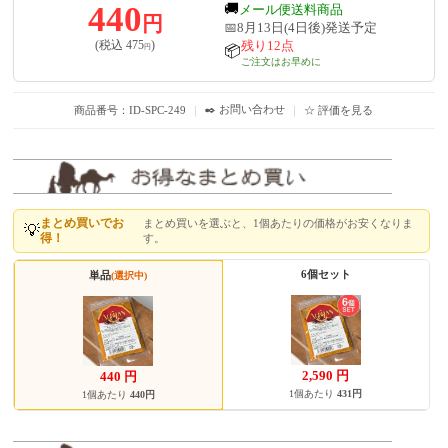
440
🚚
メール便送料商品
円
📅8月13日(4日後)発送予定
残り12点
(税込
475
)
円
📦
ご注文はお早めに
✒️ お問い合わせ
商品番号：ID-SPC-249
｜
｜
☆ 評価を見る
まとめ買いでお
まとめ買いを選ぶと、1個あたりの価格がお安くなりま
💡
得！
す。
6個セット
単品
(選択中)
2,590
円
440
円
1個あたり
431円
1個あたり
440円