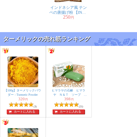
た！
インドネシア風 テン
ペの唐揚げ粉 【INDO
袋を開けるとターメリックの良
250
FOOD】
円
いにおいが！20gだとすぐに使い
きってしまったので、次は大きいサイズのものを購入し
ようと思います。本場のものが使えて良かったです。
ターメリックの売れ筋ランキング
にこ様
★
★
★
★
★
スパイスを沢山購入したく、頼みました。まとめ買いで
きたので良かったです！また、オーガニックという点に
【100g】ターメリックパウ
ヒマラヤの石鹸 ヒマラ
もたいへん惹かれました！ただ、少し賞味期限が近いも
ダー - Turmeric Powder
ヤ Ｎ＆Ｔ ソープ
320
398
75g【Himalaya Herbals】
のが多くその点は残念です。でも、沢山の種類があるの
円
円
で満足です。
(3)
(21)
カートに入れる
カートに入れる