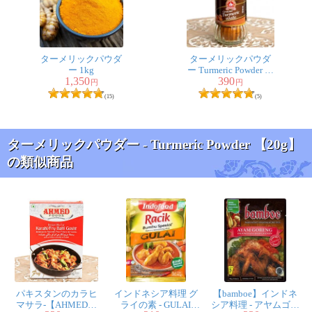
共に摂取する事で効果2000倍と何かで見たので、人参の
ラペを作る時にしょっちゅうターメリックも入れて食べ
ています。また、マヌカハニーとターメリックを合わせ
ターメリックパウダ
ターメリックパウダ
てゴールデン・ハニーにして舐めたり。それから、切り
ー 1kg
ー Turmeric Powder タ
傷にもターメリックを塗っています。ティラキタさんの
1,350
390
イ産【50gボトル】
円
円
ものは、品質も保証されているので、買ってみました。
(15)
(5)
とても良いです。
ターメリックパウダー - Turmeric Powder 【20g】
の類似商品
匿名希望
★
★
★
★
★
相変わらずの良い品です。スーパーに売っているものと
は、比べ物にならないくらい、料理が断然おいしくなり
ます。知人へのちょっとしたお返しにも使い喜ばれてい
ます。
パキスタンのカラヒ
インドネシア料理 グ
【bamboe】インドネ
マサラ-【AHMED】
ライの素 - GULAI
シア料理 - アヤムゴレ