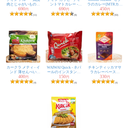
たけし様
★
★
★
★
★
肉とじゃがいものカ
ントマトカレー -
ラのカレー[MTRカレ
690
690
450
レー - Chicken
Chicken Karahi
ー]
円
円
円
ダールスープを作りたくて検索していたら、ティラキタ
Aaloo Qeema
【Freshmate】
(11)
(8)
(63)
【Freshmate】
さんに出会いました。ターメリックは、いろいろな料理
に使えそうで、ティラキタさんのレシピいろいろ見てお
り参考にしております。週末家族にネパール料理を披露
するため、欠かせない調味料になりそうです。
カークラ メティ - イ
WAIWAI Quick - ネパ
チキンティッカマサ
匿名希望
★
★
★
★
★
ンド 薄せんべい
ールのインスタント
ラカレーペースト
400
150
330
Khakhra Methi 180g
ヌードル【チキンカ
【80g パック】
円
円
円
オーガニックで安心して使えます。色が濃いです！
【Jobsons】
レー風味】
【PATAKS】
(4)
(4)
(4)
にゃー様
★
★
★
★
★
スパイスカレーを作る用にター
メリックパウダーを購入しまし