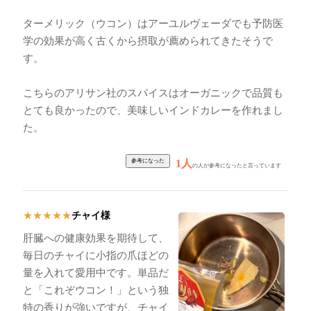
ターメリック（ウコン）はアーユルヴェーダでも予防医
学の効果が高く古くから摂取が薦められてきたそうで
す。
こちらのアリサン社のスパイスはオーガニックで品質も
とても良かったので、美味しいインドカレーを作れまし
た。
1人
の人が参考になったと言っています
チャイ様
★
★
★
★
★
肝臓への健康効果を期待して、
毎日のチャイに小指の爪ほどの
量を入れて愛用中です。単品だ
と「これぞウコン！」という独
特の香りが強いですが、チャイ