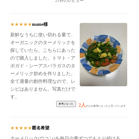
21件のレビュー
mame様
★
★
★
★
★
新鮮なうちに使い切れる量で、
オーガニックのターメリックを
探していたら、こちらにあった
ので購入しました。トマト・ア
ボガド・シーアスパラガスのタ
ーメリック炒めを作りました。
全て適量の創作料理なので、レ
シピはありません。写真だけで
す。
2人
の人が参考になったと言っています
匿名希望
★
★
★
★
★
ターメリック(ウコン)を毎日少量ずつでもとり続ける