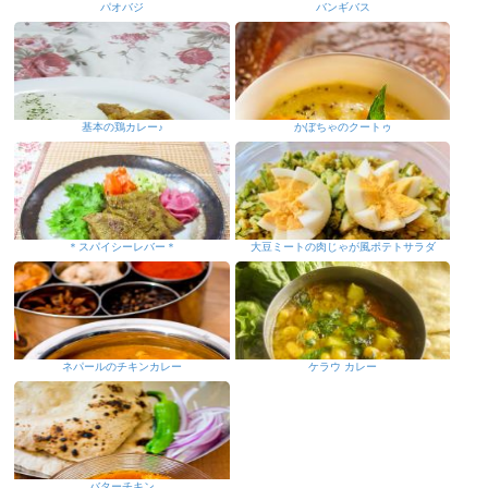
パオバジ
バンギバス
基本の鶏カレー♪
かぼちゃのクートゥ
＊スパイシーレバー＊
大豆ミートの肉じゃが風ポテトサラダ
ネパールのチキンカレー
ケラウ カレー
バターチキン