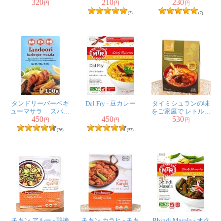
320
210
230
スパイス香る絶品肉
【Indo Food】
ンの素 AYAM
円
円
円
鍋！
GORENG
匿名希望
★
★
★
★
★
(2)
(7)
一般的なカレーには、マスタードシード、クミンシー
ド、ガラムマサラ、ターメリック、ヒングだけ。
インド人の友人がそう言っていたので購入しました。
実際それでダルカレーを作りましたが本物の味になりま
した。
タンドリーバーベキ
Dal Fry - 豆カレー
タイミシュランの味
ューマサラ スパイ
をご家庭で レトルト
450
450
530
ス ミックス - 100ｇ
マッサマンカレー 2人
円
円
円
【MDH】
前
鮮やかな黄色のものもとは少し違い、濃く深い黄色で
(26)
(53)
す。すでにブレンド済みのカレーパウダーしか見たこと
がなく、単品購入は初めてで比較の対象はありません
が、ここのお店はいろいろな物がお試しできる量から売
っているので、気軽に購入できて便利です。
チキン アルー - 鶏挽
チキン カラヒ - チキ
Bhindi Masala - オク