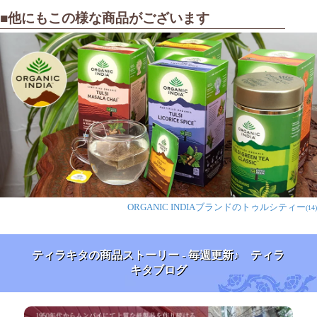
ってみたいと思っています。
■他にもこの様な商品がございます
匿名希望様
★
★
★
★
★
もっと癖があるかと思いましたが
おいしく頂けました。
ミキティ様
★
★
★
★
★
ORGANIC INDIAブランドのトゥルシティー
(14)
小さい子供も食べるカレーには、オーガニックが安心で
す。
そして味も香りも良いので、子供達も大好きなオリジナ
ティラキタの商品ストーリー - 毎週更新♪ ティラ
ルカレーができます。
キタブログ