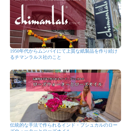
はぅ様
★
★
★
★
★
インド料理を教えていただいたので、早速作って見たい
とおもいます。
1950年代からムンバイにて上質な紙製品を作り続け
るチマンラルス社のこと
伝統的な手法で作られるインド・プシュカルのロー