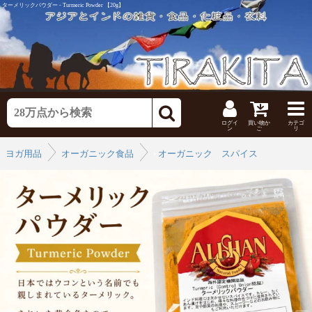
ターメリックパウダー - Turmeric Powder 【20g】
ログイ
買い物か
カテゴ
ン
ご
リ
ヨガ用品
オーガニック食品
›
オーガニック スパイス
›