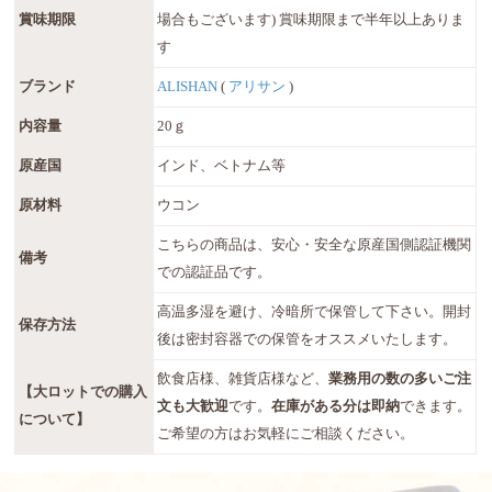
賞味期限
場合もございます) 賞味期限まで半年以上ありま
す
ブランド
ALISHAN
(
アリサン
)
内容量
20ｇ
原産国
インド、ベトナム等
原材料
ウコン
こちらの商品は、安心・安全な原産国側認証機関
備考
での認証品です。
高温多湿を避け、冷暗所で保管して下さい。開封
保存方法
後は密封容器での保管をオススメいたします。
飲食店様、雑貨店様など、
業務用の数の多いご注
【大ロットでの購入
文も大歓迎
です。
在庫がある分は即納
できます。
について】
ご希望の方はお気軽にご相談ください。