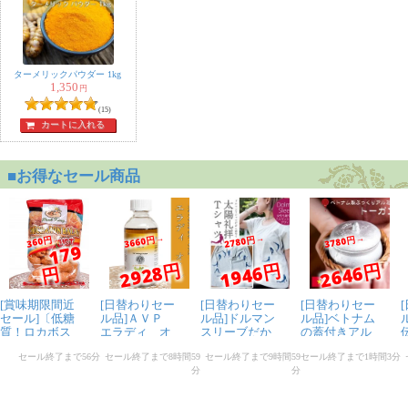
ねこぞー様
★
★
★
★
★
香りが全然違います！さすが本場！まだ料理に使ってい
ませんが、良かったらレシピ投稿します。
ターメリックパウダー 1kg
1,350
円
(15)
カートに入れる
あまぐり様
★
★
★
★
★
ダルカリーを作るために買いました。初心者なので少量
からスパイスを買えたのは助かりました。
ひのまる様
★
★
★
★
★
市販のもの(スーパー百貨店など)と比べて色と粒子が全
く違うので驚きました。
以前に購入したものが使いきれていないのでまだ使用し
ていないのですが、カレーやビリヤニやアチャールに使