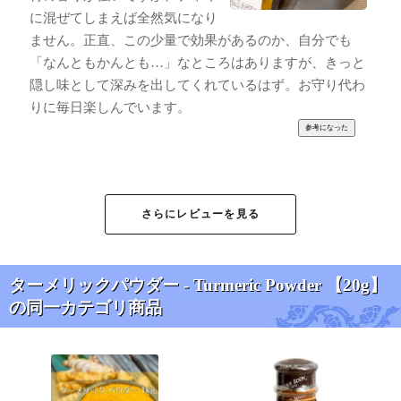
に混ぜてしまえば全然気になり
ません。正直、この少量で効果があるのか、自分でも
「なんともかんとも…」なところはありますが、きっと
隠し味として深みを出してくれているはず。お守り代わ
りに毎日楽しんでいます。
匿名希望
★
★
★
★
★
さらにレビューを見る
アリサンの商品は安心して使えるので良いですね
もう少し容量がほしいかも。すぐなくなりそうです。
ターメリックパウダー - Turmeric Powder 【20g】
の同一カテゴリ商品
ナスレディン様
★
★
★
★
★
ターメリックは抗炎症作用が高く、ブラックペッパーと