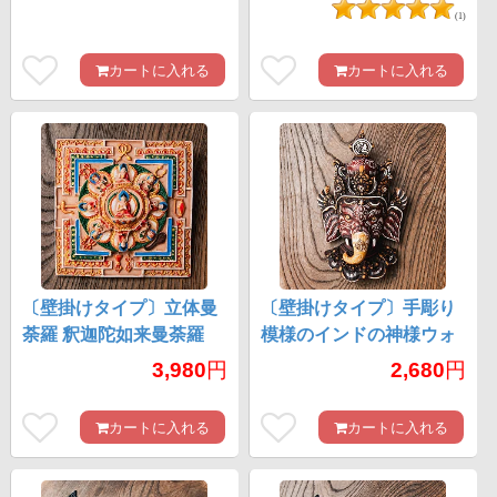
(1)
カートに入れる
カートに入れる
〔壁掛けタイプ〕立体曼
〔壁掛けタイプ〕手彫り
荼羅 釈迦陀如来曼荼羅
模様のインドの神様ウォ
[約11.7cm×11.7cm×2cm]
ールハンギング - ガネー
3,980
円
2,680
円
シャ [約16.5cm×9.5cm]
カートに入れる
カートに入れる