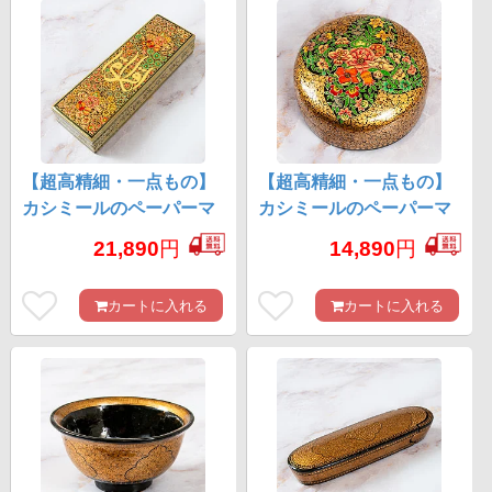
【超高精細・一点もの】
【超高精細・一点もの】
カシミールのペーパーマ
カシミールのペーパーマ
ッシュ 百花繚乱ペンケー
ッシュ 黒金地に百華 円形
21,890
円
14,890
円
ス・小物入れ 約22.5cm x
小物入れ 約10.5cm x 約
約7.5cm
10.5cm
カートに入れる
カートに入れる