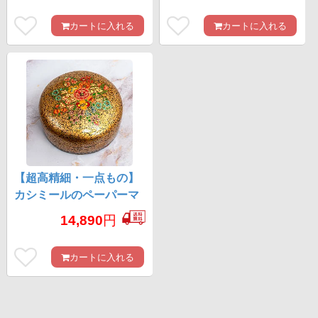
カートに入れる
カートに入れる
【超高精細・一点もの】
カシミールのペーパーマ
ッシュ 金色百花繚乱 円形
14,890
円
小物入れ 約11cm x 約
11cm
カートに入れる