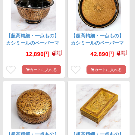
【超高精細・一点もの】
【超高精細・一点もの】
カシミールのペーパーマ
カシミールのペーパーマ
ッシュ 黒地に金唐草 椀型
ッシュ 円形壁掛け 約
12,890
円
42,890
円
小物入れ 約11.5cm x 約
25.5cm x 約25.5cm
11.5cm
カートに入れる
カートに入れる
【超高精細・一点もの】
【超高精細・一点もの】