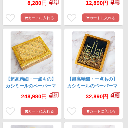
8,280
円
12,890
円
約8.5cm x 約8.5cm
入れ 約11cm x 約11cm
カートに入れる
カートに入れる
【超高精細・一点もの】
【超高精細・一点もの】
カシミールのペーパーマ
カシミールのペーパーマ
ッシュ 格子花柄 ジュエル
ッシュ 聖字 壁掛け 約
248,980
円
32,890
円
ボックス 約30cm x 約
27.8cm x 約22.5cm
23cm
カートに入れる
カートに入れる