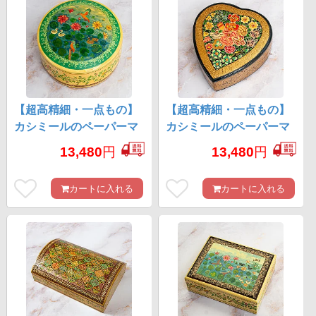
【超高精細・一点もの】
【超高精細・一点もの】
カシミールのペーパーマ
カシミールのペーパーマ
ッシュ 小鳥の園 円形小物
ッシュ 百花繚乱 ハート型
13,480
円
13,480
円
入れ 約11cm x 約11cm
小物入れ 約11cm x 約
10.5cm
カートに入れる
カートに入れる