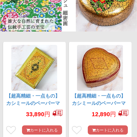
【超高精細・一点もの】
【超高精細・一点もの】
カシミールのペーパーマ
カシミールのペーパーマ
ッシュ 永久の園 長方形小
ッシュ ハート型小物入れ
33,890
円
12,890
円
物入れ 約22.5cm x 約
約11cm x 約10.5cm
14.8cm
カートに入れる
カートに入れる