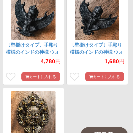
〔壁掛けタイプ〕手彫り
〔壁掛けタイプ〕手彫り
模様のインドの神様 ウォ
模様のインドの神様 ウォ
ールハンギング - ガルー
ールハンギング - ガルー
4,780
円
1,680
円
ダ [約21cm×25cm × 6cm]
ダ [約13cm×15.5cm ×
4.5cm]
カートに入れる
カートに入れる