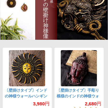
〔壁掛けタイプ〕インド
〔壁掛けタイプ〕手彫り
の神様ウォールハンギン
模様のインドの神様ウォ
グ - 太陽神スーリヤ [約
ールハンギング - シヴァ
3,980
円
2,680
円
18.5cm]
[約16.5cm×8.5cm]