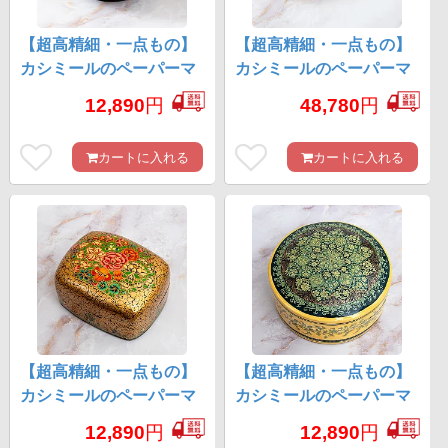
【超高精細・一点もの】
【超高精細・一点もの】
カシミールのペーパーマ
カシミールのペーパーマ
ッシュ 黒地に黄金の樹 椀
ッシュ 黒地に金 ペンケー
12,890
円
48,780
円
型小物入れ 約11.5cm x 約
ス・小物入れ 約22cm x 約
11.5cm
6cm
カートに入れる
カートに入れる
【超高精細・一点もの】
【超高精細・一点もの】
カシミールのペーパーマ
カシミールのペーパーマ
ッシュ 百花繚乱 長方形小
ッシュ 無窮唐草 円形小物
12,890
円
12,890
円
物入れ 約9cm x 約7.5cm
入れ 約11cm x 約11cm