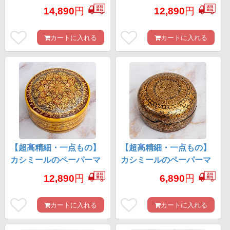
ッシュ 格子花柄 長方形小
ッシュ 赤金 椀型小物入れ
14,890
円
12,890
円
物入れ 約11.5cm x 約9cm
約11.5cm x 約11.5cm
カートに入れる
カートに入れる
【超高精細・一点もの】
【超高精細・一点もの】
カシミールのペーパーマ
カシミールのペーパーマ
ッシュ 無窮唐草 円形小物
ッシュ 円形小物入れ 約
12,890
円
6,890
円
入れ 約1cm x 約11cm
11cm x 約10.5cm
カートに入れる
カートに入れる