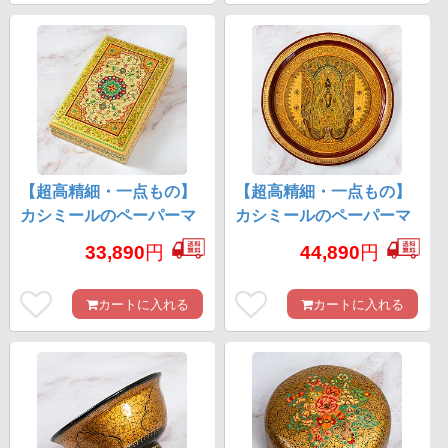
【超高精細・一点もの】
【超高精細・一点もの】
カシミールのペーパーマ
カシミールのペーパーマ
ッシュ 永久の園 長方形小
ッシュ 円形壁掛け 約
33,890
円
44,890
円
物入れ 約22.5cm x 約15cm
25.2cm x 約25.2cm
カートに入れる
カートに入れる