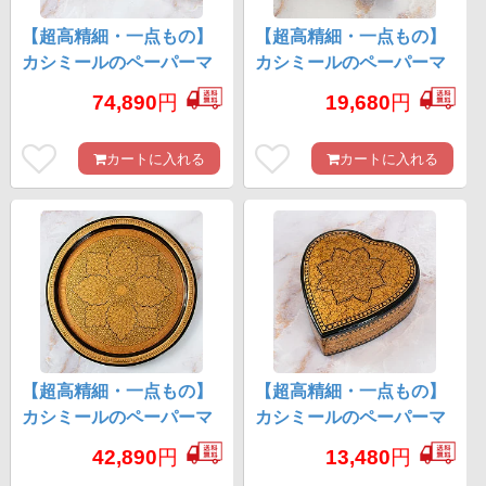
【超高精細・一点もの】
【超高精細・一点もの】
カシミールのペーパーマ
カシミールのペーパーマ
ッシュ 格子花柄 チェスト
ッシュ 鳥の湖 長方形小物
74,890
円
19,680
円
形小物入れ 約22.5cm x 約
入れ 約11cm x 約9cm
14.8cm
カートに入れる
カートに入れる
【超高精細・一点もの】
【超高精細・一点もの】
カシミールのペーパーマ
カシミールのペーパーマ
ッシュ 円形壁掛け 約
ッシュ 黒地に金 ハート型
42,890
円
13,480
円
25.2cm x 約25.2cm
小物入れ 約11cm x 約