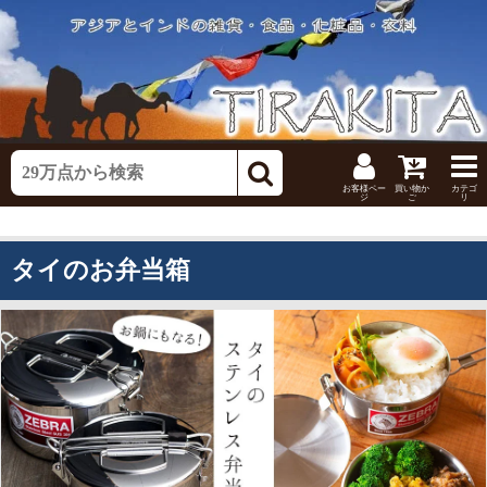
お客様ペー
買い物か
カテゴ
ジ
ご
リ
タイのお弁当箱