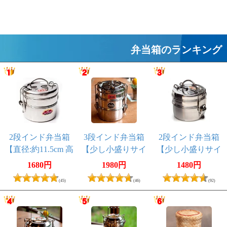
弁当箱のランキング
2段インド弁当箱
3段インド弁当箱
2段インド弁当箱
【直径:約11.5cm 高
【少し小盛りサイ
【少し小盛りサイ
さ:約10cm】 - 7x2
ズ 直径:約10cm 高
ズ】 - 6x2
1680円
1980円
1480円
さ:約12cm】
(45)
(46)
(92)