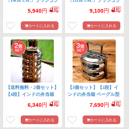
〔14cm 1.9L〕ブッシュク
〔12cm 1.4L〕ブッシュク
ラフトの定番 ビリー
ラフトの定番 ゼブラ社
5,940
円
9,100
円
缶・ビリーポット リー
のビリー缶・ビリーポッ
ズナブルなニワトリブラ
ト 焚き火とキャンプの
カートに入れる
カートに入れる
ンド
直火調理へ〔ステンレス
SUS304製〕
【送料無料・2個セット】
【3個セット】【2段】イ
【4段】インドの弁当箱
ンドの弁当箱 ベーグル型
ベーグル型
[18cm]
6,340
円
7,690
円
カートに入れる
カートに入れる