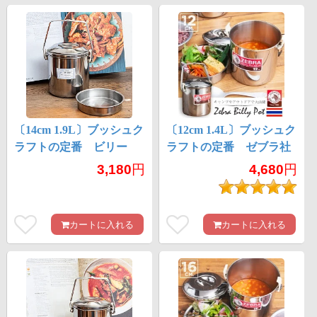
〔14cm 1.9L〕ブッシュク
〔12cm 1.4L〕ブッシュク
ラフトの定番 ビリー
ラフトの定番 ゼブラ社
缶・ビリーポット リー
のビリー缶・ビリーポッ
3,180
円
4,680
円
ズナブルなニワトリブラ
ト 焚き火とキャンプの
ンド
直火調理へ〔ステンレス
SUS304製〕
カートに入れる
カートに入れる