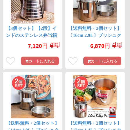
【3個セット】【2段】イ
【送料無料・2個セット】
ンドのステンレス弁当箱
〔16cm 2.9L〕ブッシュク
[17cm]
ラフトの定番 ビリー
7,120
円
6,870
円
缶・ビリーポット リー
ズナブルなニワトリブラ
カートに入れる
カートに入れる
ンド
【送料無料・2個セット】
【送料無料・2個セット】