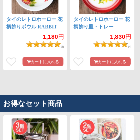
タイのレトロホーロー 花
タイのレトロホーロー 花
柄飾りボウル RABBIT
柄飾り皿・トレー
BRAND〔約21.2cm×約
RABBIT BRAND〔約
1,180
円
1,830
円
6.4cm〕
25.7cm×約2.5cm〕
(6)
(4)
カートに入れる
カートに入れる
お得なセット商品