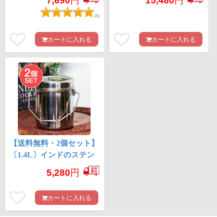
7,690
円
15,480
円
シュクラフト 焚き火と
キャンプの直火調理にも
(1)
カートに入れる
カートに入れる
【送料無料・2個セット】
〔1.4L〕インドのステン
レスミルクポット ビリ
5,280
円
ー缶 ブッシュクラフ
ト 焚き火とキャンプの
カートに入れる
直火調理にも