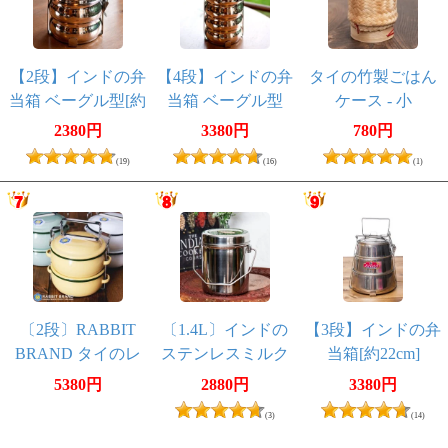
【2段】インドの弁
【4段】インドの弁
タイの竹製ごはん
当箱 ベーグル型[約
当箱 ベーグル型
ケース - 小
17.5cm(取手含む)]
2380円
3380円
780円
(19)
(16)
(1)
〔2段〕RABBIT
〔1.4L〕インドの
【3段】インドの弁
BRAND タイのレ
ステンレスミルク
当箱[約22cm]
トロホーローお弁
ポット ビリー
5380円
2880円
3380円
当箱〔約17cm×約
缶 ブッシュクラ
(3)
(14)
13.2cm〕
フト 焚き火とキ