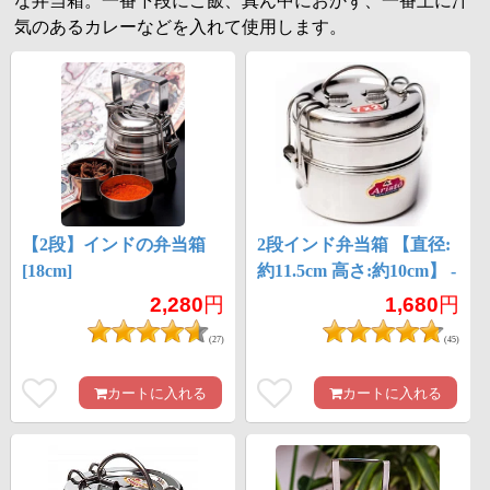
な弁当箱。一番下段にご飯、真ん中におかず、一番上に汁
気のあるカレーなどを入れて使用します。
【2段】インドの弁当箱
2段インド弁当箱 【直径:
[18cm]
約11.5cm 高さ:約10cm】 -
7x2
2,280
円
1,680
円
(27)
(45)
カートに入れる
カートに入れる