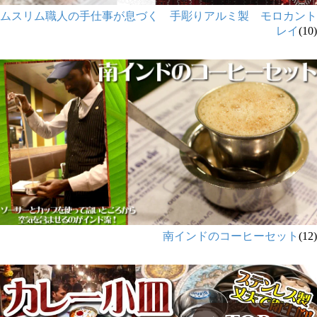
ムスリム職人の手仕事が息づく 手彫りアルミ製 モロカント
レイ
(10)
南インドのコーヒーセット
(12)