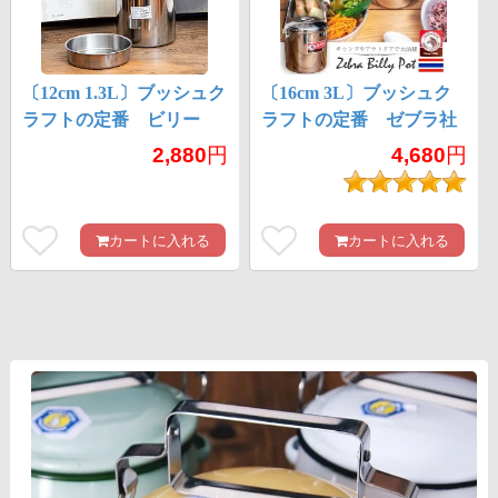
〔12cm 1.3L〕ブッシュク
〔16cm 3L〕ブッシュク
ラフトの定番 ビリー
ラフトの定番 ゼブラ社
缶・ビリーポット リー
のビリー缶・ビリーポッ
2,880
円
4,680
円
ズナブルなニワトリブラ
ト 焚き火とキャンプの
ンド
直火調理へ〔ステンレス
SUS304製〕
カートに入れる
カートに入れる