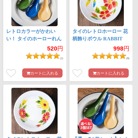
レトロカラーがかわい
タイのレトロホーロー 花
い！ タイのホーローれん
柄飾りボウル RABBIT
げ 琺瑯 Rabbit ブランド
BRAND〔約23.5cm×約
520
円
998
円
スプーン
6.5cm〕
(1)
(9)
カートに入れる
カートに入れる