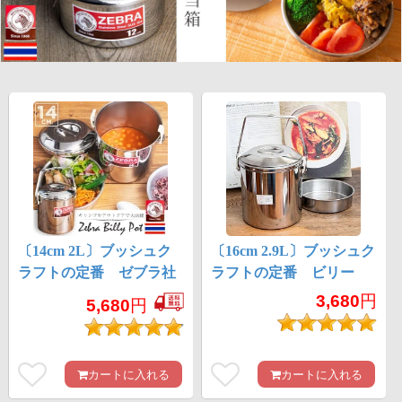
〔14cm 2L〕ブッシュク
〔16cm 2.9L〕ブッシュク
ラフトの定番 ゼブラ社
ラフトの定番 ビリー
のビリー缶・ビリーポッ
缶・ビリーポット リー
3,680
円
5,680
円
ト 焚き火とキャンプの
ズナブルなニワトリブラ
直火調理へ〔ステンレス
ンド
SUS304製〕
カートに入れる
カートに入れる