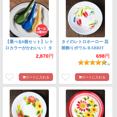
【選べる6個セット】レト
タイのレトロホーロー 花
ロカラーがかわいい！ タ
柄飾りボウル RABBIT
イのホーローれんげ 琺瑯
BRAND〔約16cm×約
2,870
円
698
円
Rabbit ブランド スプーン
4cm〕
(6)
カートに入れる
カートに入れる