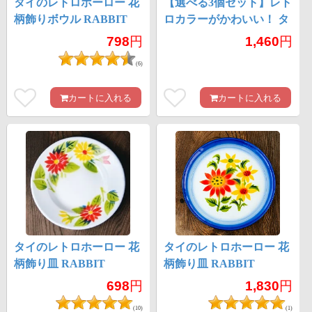
タイのレトロホーロー 花
【選べる3個セット】レト
柄飾りボウル RABBIT
ロカラーがかわいい！ タ
BRAND〔約18.5cm×約
イのホーローれんげ 琺瑯
798
円
1,460
円
5.2cm〕
Rabbit ブランド スプーン
(6)
カートに入れる
カートに入れる
タイのレトロホーロー 花
タイのレトロホーロー 花
柄飾り皿 RABBIT
柄飾り皿 RABBIT
BRAND〔約18cm×約
BRAND〔約25.5cm×約
698
円
1,830
円
2.7cm〕
2cm〕
(10)
(1)