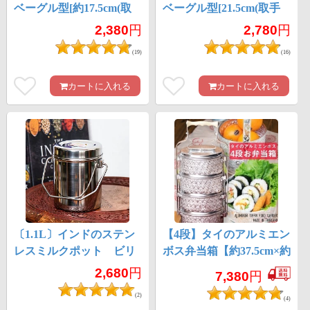
ベーグル型[約17.5cm(取
ベーグル型[21.5cm(取手
手含む)]
含む)]
2,380
円
2,780
円
(19)
(16)
カートに入れる
カートに入れる
〔1.1L〕インドのステン
【4段】タイのアルミエン
レスミルクポット ビリ
ボス弁当箱【約37.5cm×約
ー缶 ブッシュクラフ
15cm】
2,680
円
7,380
円
ト 焚き火とキャンプの
(2)
直火調理にも
(4)