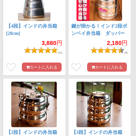
【4段】インドの弁当箱
鍵が掛かる！インド2段ボ
[28cm]
ンベイ弁当箱 ダッバー
ワーラー仕様【直径:約
3,880
円
2,180
円
10cm 高さ:約19.5cm】
(11)
(4)
カートに入れる
カートに入れる
【2段】インドの弁当箱
【3段】インドの弁当箱