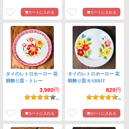
カートに入れる
カートに入れる
タイのレトロホーロー 花
タイのレトロホーロー 花
柄飾り皿・トレー
柄飾り皿 RABBIT
RABBIT BRAND〔約
BRAND〔約20.5cm×約
3,980
円
820
円
45cm×約4.3cm〕
3cm〕
(1)
(6)
カートに入れる
カートに入れる