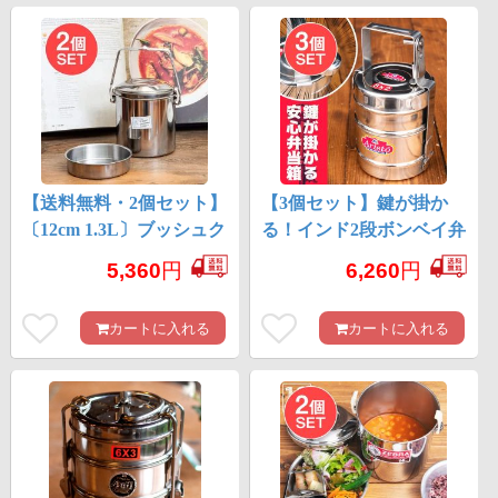
【送料無料・2個セット】
【3個セット】鍵が掛か
〔12cm 1.3L〕ブッシュク
る！インド2段ボンベイ弁
ラフトの定番 ビリー
当箱 ダッバーワーラー
5,360
円
6,260
円
缶・ビリーポット リー
仕様【直径:約10cm 高さ:
ズナブルなニワトリブラ
約19.5cm】
カートに入れる
カートに入れる
ンド