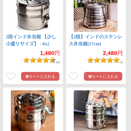
2段インド弁当箱 【少し
【2段】インドのステンレ
小盛りサイズ】 - 6x2
ス弁当箱[17cm]
1,480
円
2,480
円
(92)
(3)
カートに入れる
カートに入れる