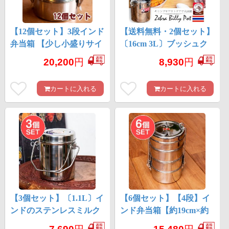
【12個セット】3段インド
【送料無料・2個セット】
弁当箱 【少し小盛りサイ
〔16cm 3L〕ブッシュク
ズ 直径:約9.5cm 高さ:約
ラフトの定番 ゼブラ社
20,200
円
8,930
円
13cm】
のビリー缶・ビリーポッ
ト 焚き火とキャンプの
カートに入れる
カートに入れる
直火調理へ〔ステンレス
SUS304製〕
【3個セット】〔1.1L〕イ
【6個セット】【4段】イ
ンドのステンレスミルク
ンド弁当箱【約19cm×約
ポット ビリー缶 ブッ
11.5cm】