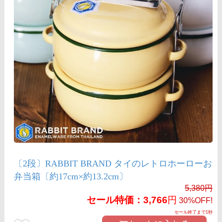
〔2段〕RABBIT BRAND タイのレトロホーローお
弁当箱〔約17cm×約13.2cm〕
5,380
円
セール特価：
3,766
円
30%OFF!
セール終了まで
1秒