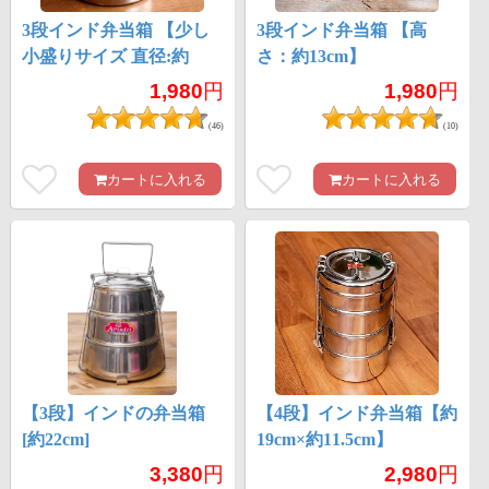
3段インド弁当箱 【少し
3段インド弁当箱 【高
小盛りサイズ 直径:約
さ：約13cm】
10cm 高さ:約12cm】
1,980
円
1,980
円
(46)
(10)
カートに入れる
カートに入れる
【3段】インドの弁当箱
【4段】インド弁当箱【約
[約22cm]
19cm×約11.5cm】
3,380
円
2,980
円