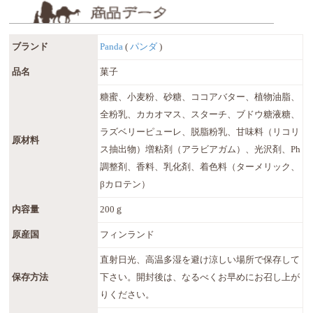
ブランド
Panda
(
パンダ
)
品名
菓子
糖蜜、小麦粉、砂糖、ココアバター、植物油脂、
全粉乳、カカオマス、スターチ、ブドウ糖液糖、
ラズベリーピューレ、脱脂粉乳、甘味料（リコリ
原材料
ス抽出物）増粘剤（アラビアガム）、光沢剤、Ph
調整剤、香料、乳化剤、着色料（ターメリック、
βカロテン）
内容量
200ｇ
原産国
フィンランド
直射日光、高温多湿を避け涼しい場所で保存して
保存方法
下さい。開封後は、なるべくお早めにお召し上が
りください。