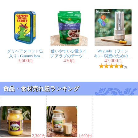
グミベアタロット缶
使いやすい少量タイ
Wayunki（ワユン
入り - Gummy bear
プ アラブのデーツ フ
キ）- 瞑想のための音
3,600
430
47,000
tarot deck
ァード種 心地よい甘
の彫刻
円
円
円
さ 100g
(3)
食品・食材売れ筋ランキング
2,300
円
1,600
円