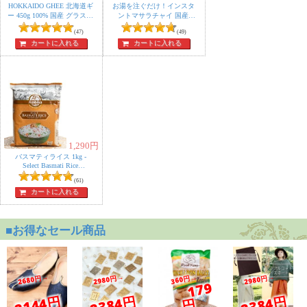
HOKKAIDO GHEE 北海道ギ
お湯を注ぐだけ！インスタ
ー 450g 100% 国産 グラスフ
ントマサラチャイ 国産
HOKKAIDO MASALA CHAI
ェッドギー グラスフェッ
(47)
たっぷり250g グラスフェッ
(49)
ドバター使用 自然豊かな富
ド
カートに入れる
カートに入れる
良野で放牧酪農
1,290
円
バスマティライス 1kg -
Select Basmati Rice
【Ambika】
(61)
カートに入れる