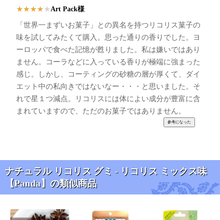
Art Pack様
★
★
★
★
★
「世界一まずいお菓子」との異名を持つリコリス菓子の
味を試してみたくて購入。思った通りの香りでした。ヨ
ーロッパで食べた記憶が甦りました。私は嫌いではあり
ません。コーラなどに入っている香りが極端に強まった
感じ。しかし、コーティングの砂糖の層が厚くて、ダイ
エット中の私向きではないなー・・・と思いました。そ
れで星１つ減点。リコリスには体によい成分が豊富に含
まれていますので、ただのお菓子ではありません。
ナチュラル リコリス グミ - リコリス ミックス味
【Panda】の類似商品