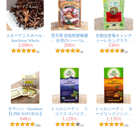
スターアニスホール -
雪天果 岩枇杷硬喉糖
京都念慈菴キャンデ
StarAnise Whole
- 台湾のハーバルキ
ィーレモングラス味
3,090
290
330
【500gパック】
ャンディ びわ＆ソ
[NIN JIOM]
円
円
円
ルト風味
(6)
(8)
(6)
サマハン - Samahan
トゥルシーティ リ
トゥルシーティ タ
【LINK NATURAL】
コリス スパイス
ーメリックジンジャ
648
1,120
1,120
TULSI LICORICE
ー TULSI TURMELIC
円
円
円
SPICE(25包)
GINGER(25包)
(264)
(3)
(10)
【Organic India】
【Organic India】