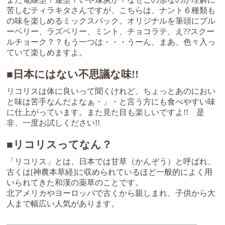
苦しむティラキタさんですが、こちらは、ナント６種類も
の味を楽しめるミックスパック。オリジナルを筆頭にブル
ーベリー、ラズベリー、ミント、チョコラテ、え??スクー
ルチョーク？？もう一つは・・・うーん、まあ、色々入っ
ていて楽しめますよ。
■日本にはない不思議な味!!
リコリスは体に良いって聞くけれど、ちょっとあのにおい
と味は苦手なんだよなぁ・」・と言う方にも食べやすい味
に仕上がっています。また見た目も楽しいですよ!! 是
非、一度お試しください!!
■リコリスってなん？
「リコリス」とは、日本では甘草（かんぞう）と呼ばれ、
古くは[神農本草経]に収められているほど一般的によく用
いられてきた和漢の薬草のことです。
北アメリカやヨーロッパで古くから親しまれ、子供から大
人まで幅広い人気があります。