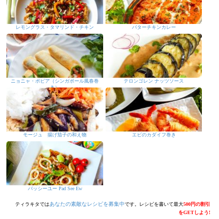
レモングラス・タマリンド・チキン
バターチキンカレー
ニョニャ・ポピア（シンガポール風春巻
テロンゴレン ナッツソース
き）
モージュ 揚げ茄子の和え物
エビのカダイフ巻き
パッシーユー Pad See Ew
あなたの素敵なレシピを募集中
ティラキタでは
です。レシピを書いて最大
500円の割引
をGETしよう!