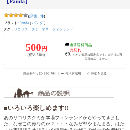
【Panda】
(
評価:
1
件
)
ブランド:
Panda
(
パンダ
)
タグ：
リコリス
グミ
甘草
フィンランド
500
🚚
通常送料商品
円
売切れ
📦
(税込
540
)
こちらの商品は限定品です。売切後の再
円
入荷はありません
✒️ 再入荷連絡
商品番号：ID-SPC-764
｜
｜
☆ 評価を見る
■いろいろ楽しめます!!
あのリコリスグミが本場フィンランドからやってきまし
た。なぜこの形なのか？・・・なみだ型やまんまる、はた
また電線型？蓮型？いや煉炭か？なぜこの形なのか理解に