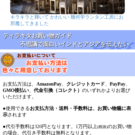
キラキラと輝いて かわいい 幾何学ランタン工房にお
邪魔してきました
ティラキタお買い物ガイド
不思議で面白いインドとアジアを伝えたい
お支払方法は、
AmazonPay
、
クレジットカード
、
PayPay
、
GMO後払い
、
代金引換（コレクト）
のいずれかよりお選び
いただけます。
●使用できる
お支払方法・送料・手数料は、お買い物籠に表
示
されます
●代引手数料は320円となります。1万円以上
のお買い物
(税抜)
の場合、代引き手数料は無料となります。