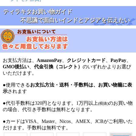
ティラキタお買い物ガイド
不思議で面白いインドとアジアを伝えたい
お支払方法は、
AmazonPay
、
クレジットカード
、
PayPay
、
GMO後払い
、
代金引換（コレクト）
のいずれかよりお選び
いただけます。
●使用できる
お支払方法・送料・手数料は、お買い物籠に表
示
されます
●代引手数料は320円となります。1万円以上
のお買い物
(税抜)
の場合、代引き手数料は無料となります。
●カードはVISA、Master、Nicos、AMEX、JCBがご利用いた
だけます。手数料は無料です。