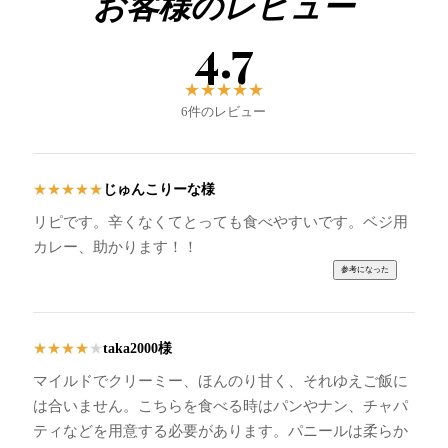
お客様のレビュー
4.7
★
★
★
★
★
6件のレビュー
じゅんこりーな様
★
★
★
★
★
リピです。辛くなくてとっても食べやすいです。ベジ用
カレー、助かります！！
taka2000様
★
★
★
★
★
マイルドでクリーミー、ほんのり甘く、それゆえご飯に
は合いません。こちらを食べる時はパンやナン、チャパ
ティなどを用意する必要があります。パニールは柔らか