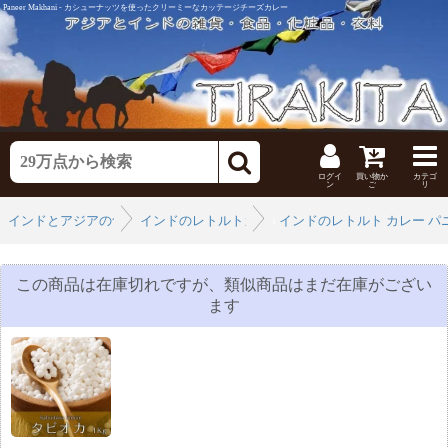
Paneer Makhani - カシューナッツを使ったクリーミーなカッテージチーズカレー
ログイ
買い物か
カテゴ
ン
ご
リ
インドとアジアの食品・食材
インドのレトルトカレー
›
インドのレトルト カレー 
›
この商品は在庫切れですが、類似商品はまだ在庫がござい
ます