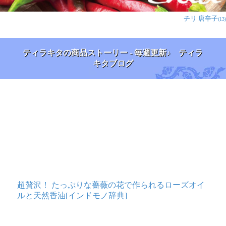
チリ 唐辛子
(13)
ティラキタの商品ストーリー - 毎週更新♪ ティラ
キタブログ
超贅沢！ たっぷりな薔薇の花で作られるローズオイ
ルと天然香油[インドモノ辞典]