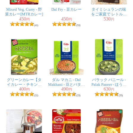
Mixed Veg. Curry - 野
Dal Fry - 豆カレー
タイミシュランの味
菜カレー[MTRカレー]
をご家庭で レトルト
450
450
530
マッサマンカレー 2人
円
円
円
前
(41)
(53)
グリーンカレー【タ
ダル マカニ - Dal
パラック パニール -
イカレー・チキン】
Makhani - 豆とバター
Palak Paneer - ほうれ
400
490
630
160g【KITCHEN88】
のカレー 【Gits】
ん草とカッテージチ
円
円
円
ーズのカレー
(21)
(23)
(55)
【Gits】