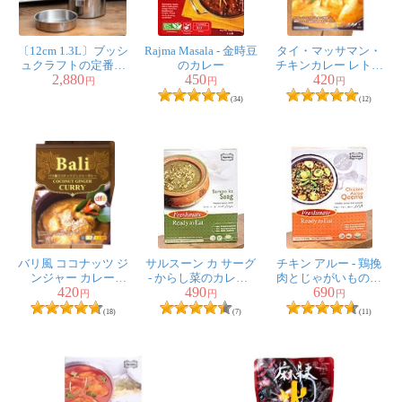
〔12cm 1.3L〕ブッシ
Rajma Masala - 金時豆
タイ・マッサマン・
ュクラフトの定番
のカレー
チキンカレー レトル
2,880
450
420
ビリー缶・ビリーポ
ト 160g
円
円
円
ット リーズナブル
【KITCHEN88】
(34)
(12)
なニワトリブランド
バリ風 ココナッツ ジ
サルスーン カ サーグ
チキン アルー - 鶏挽
ンジャー カレー
- からし菜のカレー -
肉とじゃがいものカ
420
490
690
【dfe】
Sarson Ka Saag
レー - Chicken
円
円
円
【Freshmate】
Aaloo Qeema
(18)
(7)
(11)
【Freshmate】