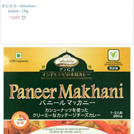
タピオカ - Sabudana
Indian - 1Kg
730
円
‹
›