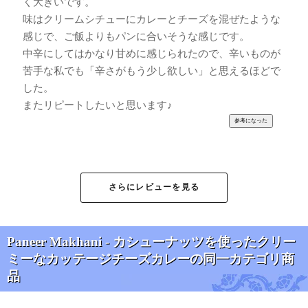
く大きいです。
味はクリームシチューにカレーとチーズを混ぜたような
感じで、ご飯よりもパンに合いそうな感じです。
中辛にしてはかなり甘めに感じられたので、辛いものが
苦手な私でも「辛さがもう少し欲しい」と思えるほどで
した。
またリピートしたいと思います♪
mame様
★
★
★
★
★
さらにレビューを見る
パニール入りのカレーを初めて食べたました。パニール
が思ったよりもふわっとしてて美味しかったです！主人
は「食感が豆腐（水切りした木綿豆腐？）みたいだね
Paneer Makhani - カシューナッツを使ったクリー
☆」と喜んで食べていました。カレー自体も、辛さが苦
ミーなカッテージチーズカレーの同一カテゴリ商
手な私でも「辛くない！」と思えるくらいマイルドでと
品
ても美味しかったです。リピート決定です(≧ω≦)ノ