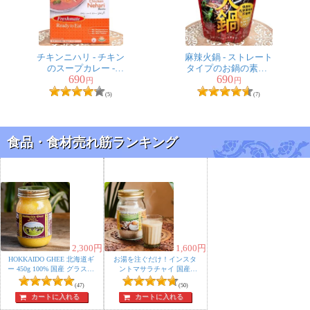
チキンニハリ - チキン
麻辣火鍋 - ストレート
のスープカレー -
タイプのお鍋の素【2
690
690
ChickenNehari
人前】
円
円
【Freshmate】
(5)
(7)
食品・食材売れ筋ランキング
2,300
円
1,600
円
HOKKAIDO GHEE 北海道ギ
お湯を注ぐだけ！インスタ
ー 450g 100% 国産 グラスフ
ントマサラチャイ 国産
HOKKAIDO MASALA CHAI
ェッドギー グラスフェッ
(47)
たっぷり250g グラスフェッ
(50)
ドバター使用 自然豊かな富
ド
カートに入れる
カートに入れる
良野で放牧酪農