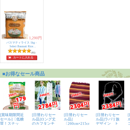
1,290
円
バスマティライス 1kg -
Select Basmati Rice
【Ambika】
(61)
カートに入れる