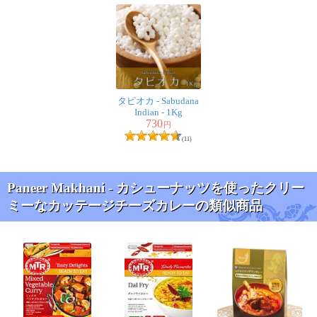
ラージャ様
★
★
★
★
★
日本人の口にあう優しくも濃厚なカレーでした。
インド食品の安全性につき何らかの説明・保障をお願い
タピオカ - Sabudana
します。
Indian - 1Kg
730
円
(11)
Paneer Makhani - カシューナッツを使ったクリー
ミーなカッテージチーズカレーの類似商品