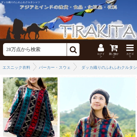
ダッカ織りのふわふわクルタシャツ
ログイ
買い物か
カテゴ
ン
ご
リ
エスニック衣料
パーカー・スウェット
›
ダッカ織りのふわふわクルタシ
›