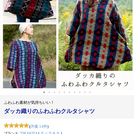
‹
›
ふわふわ素材が気持ちいい！
ダッカ織りのふわふわクルタシャツ
(
評価:
14
件
)
ブランド:
TIRAKITA
(
ティラキタ
)