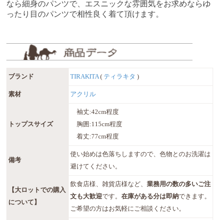
なら細身のパンツで、エスニックな雰囲気をお求めならゆ
ったり目のパンツで相性良く着て頂けます。
ブランド
TIRAKITA
(
ティラキタ
)
素材
アクリル
袖丈:42cm程度
トップスサイズ
胸囲:115cm程度
着丈:77cm程度
使い始めは色落ちしますので、色物とのお洗濯は
備考
避けてください。
飲食店様、雑貨店様など、
業務用の数の多いご注
【大ロットでの購入
文も大歓迎
です。
在庫がある分は即納
できます。
について】
ご希望の方はお気軽にご相談ください。