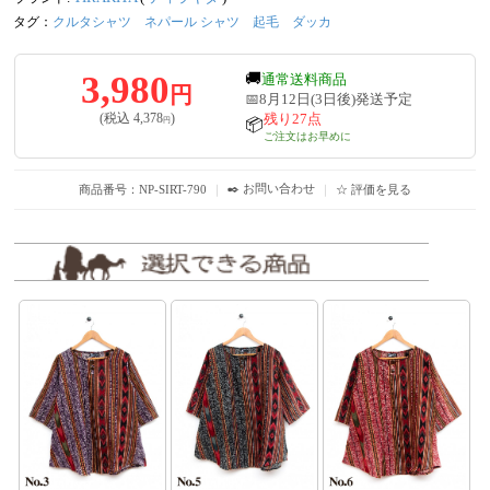
タグ：
クルタシャツ
ネパール シャツ
起毛
ダッカ
3,980
🚚
通常送料商品
円
📅8月12日(3日後)発送予定
残り27点
(税込
4,378
)
円
📦
ご注文はお早めに
✒️ お問い合わせ
商品番号：NP-SIRT-790
｜
｜
☆ 評価を見る