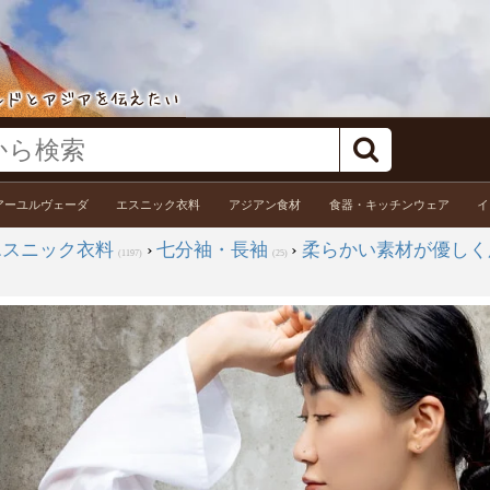
アーユルヴェーダ
エスニック衣料
アジアン食材
食器・キッチンウェア
イ
エスニック衣料
›
七分袖・長袖
›
柔らかい素材が優しく
(1197)
(25)