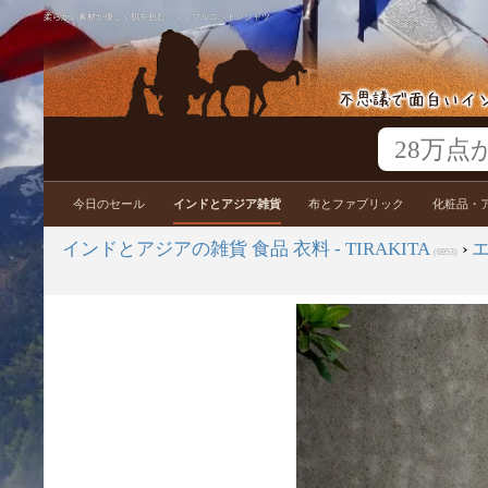
柔らかい素材が優しく肌を包む シンプルコットンシャツ
今日のセール
インドとアジア雑貨
布とファブリック
化粧品・
インドとアジアの雑貨 食品 衣料 - TIRAKITA
›
(6953)