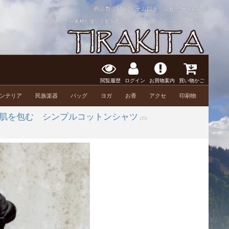
商品数:28万アイテム以上 レビュー:
83747件
柔らかい素材が優しく肌を包む シンプルコットンシャツ 通販店
閲覧履歴
ログイン
お買物案内
買い物かご
ンテリア
民族楽器
バッグ
ヨガ
お香
アクセ
印刷物
肌を包む シンプルコットンシャツ
(25)