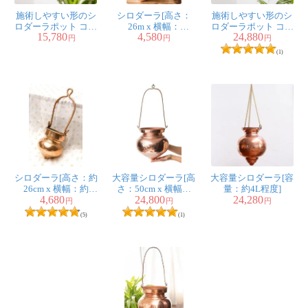
施術しやすい形のシ
シロダーラ[高さ：
施術しやすい形のシ
ロダーラポット コッ
26m x 横幅：
ロダーラポット コッ
15,780
4,580
24,880
ク付き 550cc
10.5cm 容量：約
ク付き 1800cc
円
円
円
550ml]
(1)
シロダーラ[高さ：約
大容量シロダーラ[高
大容量シロダーラ[容
26cm x 横幅：約
さ：50cm x 横幅：
量：約4L程度]
4,680
24,800
24,280
10cm 容量：約
22cm 容量：約4L程
円
円
円
400ml]
度]
(5)
(1)