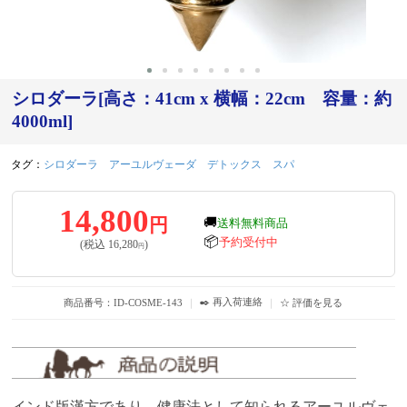
シロダーラ[高さ：41cm x 横幅：22cm 容量：約
4000ml]
タグ：
シロダーラ
アーユルヴェーダ
デトックス
スパ
14,800
円
🚚
送料無料商品
📦
予約受付中
(税込
16,280
)
円
✒️ 再入荷連絡
商品番号：ID-COSME-143
｜
｜
☆ 評価を見る
インド版漢方であり、健康法として知られるアーユルヴェ