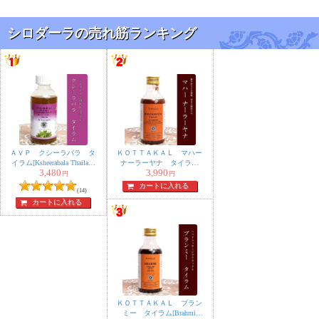
Tailam 200ML]
シロダーラの売れ筋ランキング
ＡＶＰ クシーラバラ タ
ＫＯＴＴＡＫＡＬ マハー
イラム[Ksheerabala Thailam
ナーラーヤナ タイラム
3,480
200ml]
[MAHANARAYANA
3,990
円
円
TAILAM 200ML]
カートに入れる
(14)
カートに入れる
ＫＯＴＴＡＫＡＬ ブラン
ミー タイラム[Brahmi