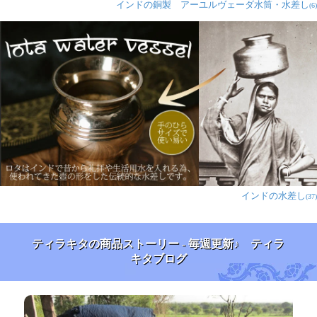
インドの銅製 アーユルヴェーダ水筒・水差し
(6)
インドの水差し
(37)
ティラキタの商品ストーリー - 毎週更新♪ ティラ
キタブログ