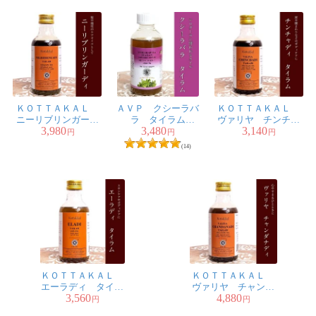
ＫＯＴＴＡＫＡＬ
ＡＶＰ クシーラバ
ＫＯＴＴＡＫＡＬ
ニーリブリンガーデ
ラ タイラム
ヴァリヤ チンチャ
3,980
3,480
3,140
ィ タイラム
[Ksheerabala Thailam
ディ タイラム
円
円
円
[Nilibhringadi tailam
200ml]
[Valiya Chinchadi
(14)
200ML]
Tailam 200ML]
ＫＯＴＴＡＫＡＬ
ＫＯＴＴＡＫＡＬ
エーラディ タイラ
ヴァリヤ チャンダ
3,560
4,880
ム[Eladi tailam
ナディ タイラム
円
円
200ML]
[Valiya Chandanadi