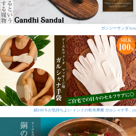
ガンジーサンダル
(6)
絹100％が気持ちよい インドの乾布摩擦 ガルシャナ手…
(3)