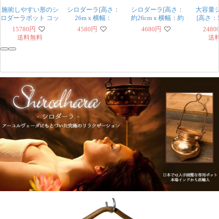
施術しやすい形のシ
シロダーラ[高さ：
シロダーラ[高さ：
大容量
ロダーラポット コッ
26m x 横幅：
約26cm x 横幅：約
[高さ：5
ク付き 550cc
10.5cm 容量：約
10cm 容量：約
幅：22
15780
円
4580
円
4680
円
2480
550ml]
400ml]
約4
送料無料
送