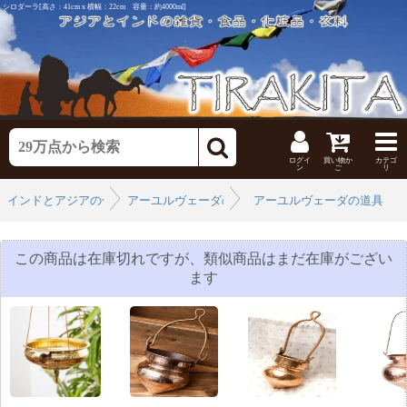
シロダーラ[高さ：41cm x 横幅：22cm 容量：約4000ml]
ログイ
買い物か
カテゴ
ン
ご
リ
インドとアジアの化粧品
アーユルヴェーダの道具、器具
›
アーユルヴェーダの道具
›
この商品は在庫切れですが、類似商品はまだ在庫がござい
ます