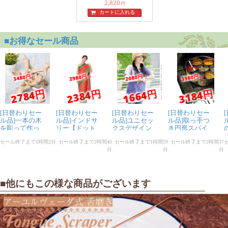
tailam 200ML]
2,820
円
カートに入れる
■他にもこの様な商品がございます