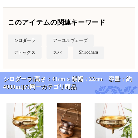
このアイテムの関連キーワード
シロダーラ
アーユルヴェーダ
Shirodhara
デトックス
スパ
シロダーラ[高さ：41cm x 横幅：22cm 容量：約
4000ml]の同一カテゴリ商品