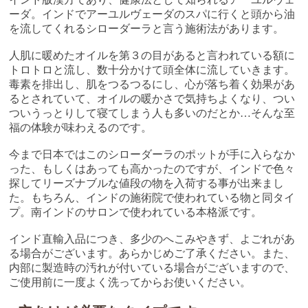
ーダ。インドでアーユルヴェーダのスパに行くと頭から油
を流してくれるシローダーラと言う施術法があります。
人肌に暖めたオイルを第３の目があると言われている額に
トロトロと流し、数十分かけて頭全体に流していきます。
毒素を排出し、肌をつるつるにし、心が落ち着く効果があ
るとされていて、オイルの暖かさで気持ちよくなり、つい
ついうっとりして寝てしまう人も多いのだとか…そんな至
福の体験が味わえるのです。
今まで日本ではこのシローダーラのポットが手に入らなか
った、もしくはあっても高かったのですが、インドで色々
探してリーズナブルな値段の物を入荷する事が出来まし
た。もちろん、インドの施術院で使われている物と同タイ
プ。南インドのサロンで使われている本格派です。
インド直輸入品につき、多少のへこみやきず、よごれがあ
る場合がございます。あらかじめご了承ください。また、
内部に製造時の汚れが付いている場合がございますので、
ご使用前に一度よく洗ってからお使いください。