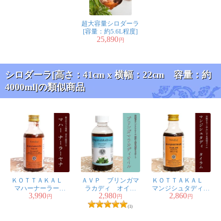
超大容量シロダーラ
[容量：約5.6L程度]
25,890
円
シロダーラ[高さ：41cm x 横幅：22cm 容量：約
4000ml]の類似商品
ＫＯＴＴＡＫＡＬ
ＡＶＰ ブリンガマ
ＫＯＴＴＡＫＡＬ
マハーナーラーヤ
ラカディ オイル
マンジシュタディ
3,990
2,980
2,860
ナ タイラム
[Bringamalakadi Oil
タイラム
円
円
円
[MAHANARAYANA
200ml]
[Manjishthadi Tailam
(1)
TAILAM 200ML]
200ML]