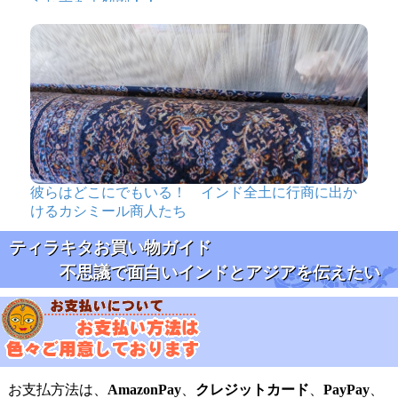
られ方を大解剖！！
彼らはどこにでもいる！ インド全土に行商に出か
けるカシミール商人たち
ティラキタお買い物ガイド
不思議で面白いインドとアジアを伝えたい
お支払方法は、
AmazonPay
、
クレジットカード
、
PayPay
、