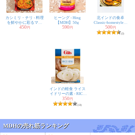
重宝。無糖のヨーグルトに、刻んだキュウリとチャット
マサラを適量入れる。最高。テイクアウトのビリヤニを
カシミリ・チリ - 料理
ヒーング - Hing
北インドの食卓
家で食べるときに、たっぷりライタを作って楽しみま
を鮮やかに彩るマイ
【MDH】50g
Classic-homestyle＆
450
590
500
ルドレッドチリ -
Modern-homestyle
円
円
円
す。
100g【MDH】
(2)
あと、ゆで卵を食べるときにこれをつける。ほんとうに
美味しい。
2人
の人が参考になったと言っています
ぱぐ様
★
★
★
★
★
インドの軽食 ライス
適当にレタスなんかをちぎって、トマト、キュウリにミ
イドリーの素 - RICE
350
IDLI Mix 【Gits】
ックスビーンズ…
円
(13)
好きなものボウルに入れて、市販のレモン果汁をさーっ
とかけて、
このスパイスミックスをささっと適当に振りかけます。
MDHの売れ筋ランキング
そして混ぜる。おわり。