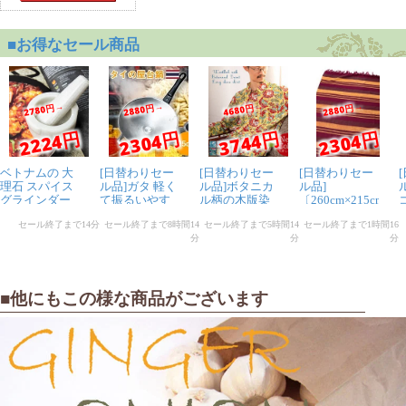
1人
の人が参考になったと言っています
えりか様
★
★
★
★
★
これ、いいですね。
一気にインドになります。サラダにそのまま振りかけて
使えるので気軽に使えます。オリーブオイル、レモンと
このマサラだけでドレッシングは要らないですね。小瓶
に入れ替えて卓上に常備しています。
1人
の人が参考になったと言っています
■他にもこの様な商品がございます
匿名希望様
★
★
★
★
★
今回初めて購入しました。家庭でビリヤニを作った際に
副菜のヨーグルトのフルーツサラダに振りかけました。
インドのスナック菓子の味に似てる気がします。インド
カレーや炒め物に振りかけても美味しいです。異国の香