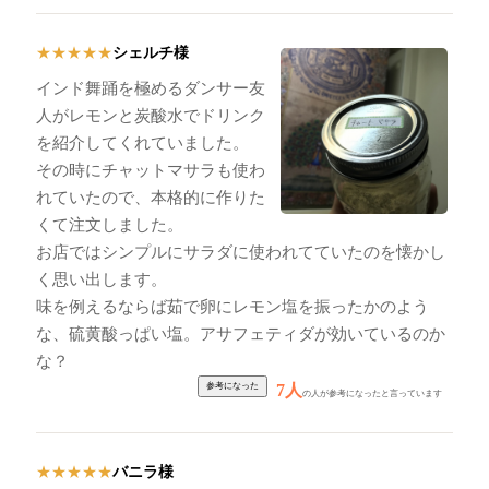
シェルチ様
★
★
★
★
★
インド舞踊を極めるダンサー友
人がレモンと炭酸水でドリンク
を紹介してくれていました。
その時にチャットマサラも使わ
れていたので、本格的に作りた
くて注文しました。
お店ではシンプルにサラダに使われてていたのを懐かし
く思い出します。
味を例えるならば茹で卵にレモン塩を振ったかのよう
な、硫黄酸っぱい塩。アサフェティダが効いているのか
な？
7人
の人が参考になったと言っています
バニラ様
★
★
★
★
★