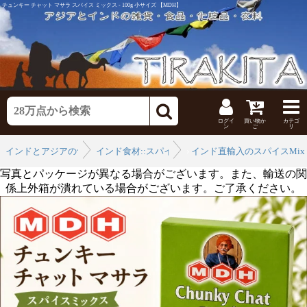
チュンキー チャット マサラ スパイス ミックス - 100g 小サイズ 【MDH】
ログイ
買い物か
カテゴ
ン
ご
リ
インドとアジアの食品・食材
インド食材::スパイス
›
インド直輸入のスパイスMix
›
写真とパッケージが異なる場合がございます。また、輸送の関
係上外箱が潰れている場合がございます。ご了承ください。