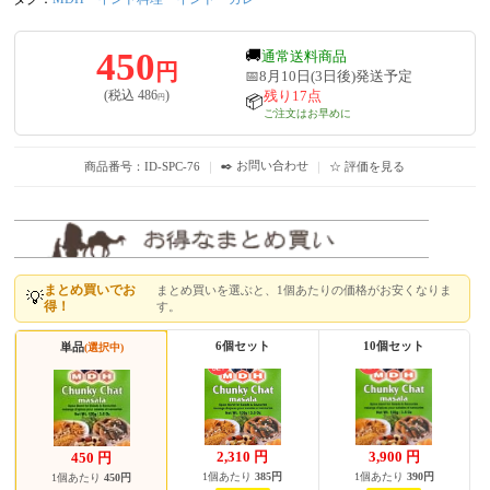
450
🚚
通常送料商品
円
📅8月10日(3日後)発送予定
残り17点
(税込
486
)
円
📦
ご注文はお早めに
✒️ お問い合わせ
商品番号：ID-SPC-76
｜
｜
☆ 評価を見る
まとめ買いでお
まとめ買いを選ぶと、1個あたりの価格がお安くなりま
💡
得！
す。
6個セット
10個セット
単品
(選択中)
2,310
円
3,900
円
450
円
1個あたり
385円
1個あたり
390円
1個あたり
450円