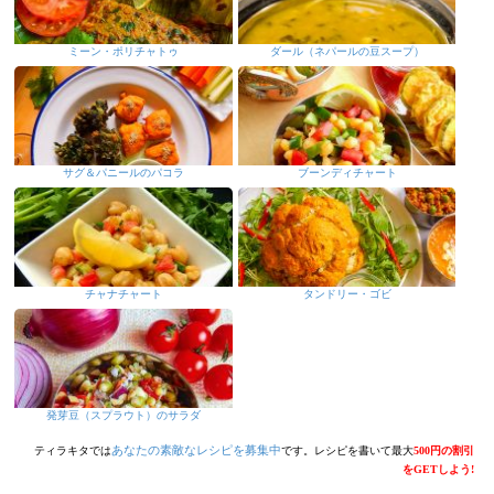
ミーン・ポリチャトゥ
ダール（ネパールの豆スープ）
サグ＆パニールのパコラ
ブーンディチャート
チャナチャート
タンドリー・ゴビ
発芽豆（スプラウト）のサラダ
あなたの素敵なレシピを募集中
ティラキタでは
です。レシピを書いて最大
500円の割引
をGETしよう!