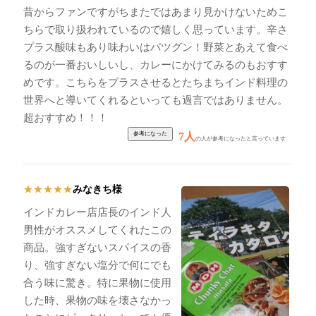
昔からファンですがちまたではあまり見かけないためこ
ちらで取り扱われているので嬉しく思っています。辛さ
プラス酸味もあり味わいはバツグン！野菜とあえて食べ
るのが一番おいしいし、カレーにかけてみるのもおすす
めです。こちらをプラスさせるとたちまちインド料理の
世界へと導いてくれるといっても過言ではありません。
超おすすめ！！！
7人
の人が参考になったと言っています
みなきち様
★
★
★
★
★
インドカレー店店長のインド人
男性がオススメしてくれたこの
商品。強すぎないスパイスの香
り、強すぎない塩分で何にでも
合う味に驚き。特に果物に使用
した時、果物の味を壊さなかっ