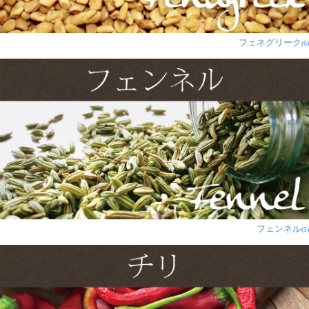
1人
の人が参考になったと言っています
フェネグリーク
(6)
アレカヤシ様
★
★
★
★
★
インド料理屋さんのあのサラダの味！美味しさはもちろ
んコスパバツグンの素敵なスパイスです！
具材を油やマヨネーズと混ぜるだけで美味しいエスニッ
クサラダがすぐにいただけます！
少しでしっかり味がつくので、コスパバツグンで家計に
優しい嬉しいお品です～
1人
フェンネル
(5)
の人が参考になったと言っています
CXXXK様
★
★
★
★
★
ヨーグルトやフルーツにフリかけています。