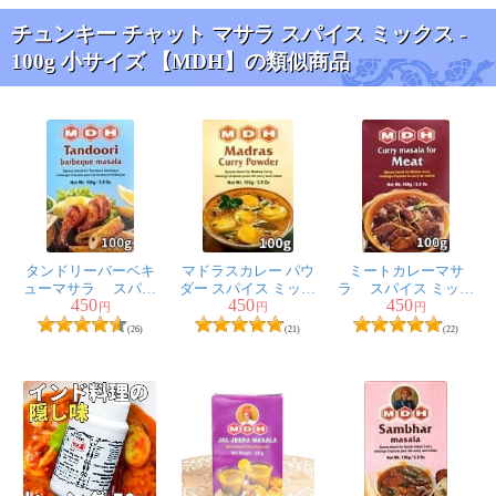
で頼んだんですが
チュンキー チャット マサラ スパイス ミックス -
遠いところで到着に３日かかっちゃったので、翌日到着
100g 小サイズ 【MDH】の類似商品
はすごくうれしかったです。で、こちらのアルチャット
をチュンキー チャット マサラ スパイス ミックスを使用
してアルチャットを作りましたら最高においしかったで
す。アルチャット作るならこれできまり！というくらい
の逸品です。おすすめです。
3人
の人が参考になったと言っています
タンドリーバーベキ
マドラスカレー パウ
ミートカレーマサ
ューマサラ スパイ
ダー スパイス ミック
ラ スパイス ミック
meg様
★
★
★
★
★
450
450
450
ス ミックス - 100ｇ
ス - 100ｇ 小サイズ
ス - 100ｇ 小サイズ
円
円
円
【MDH】
【MDH】
【MDH】
インドでは果物にもかけて食べるそうですね。大根やき
(26)
(21)
(22)
ゅうりの拍子木きりにふりかけるだけでエスニックなサ
ラダができます。塩味とマンゴーの酸味がきいてて、オ
イルなしでもおいしくいただけます。
3人
の人が参考になったと言っています