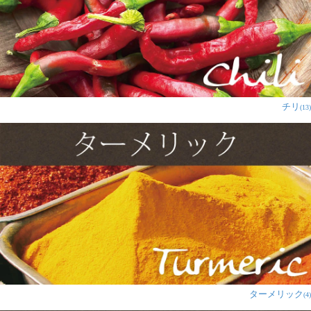
一度使うとクセになりますね。
1人
の人が参考になったと言っています
猫好き様
★
★
★
★
★
美味しいです。ちょっと酸っぱ
チリ
(13)
いのがとても好み。
原材料から気になるスパイスだ
な～と買ってみました。
タイミングよく先日買ったレシ
ピ本にスナップえんどうを炒め
るのに使うと書いてあったので
試してみます。
とりあえずスパイスを確認がてら舐めてみたら、どこか
で食べた味……？そうだ、これは前にインド料理のレジ
前で買ったスナックの味だ！となりました。
調べてみたらまさにスナックの味として知られているよ
ターメリック
(4)