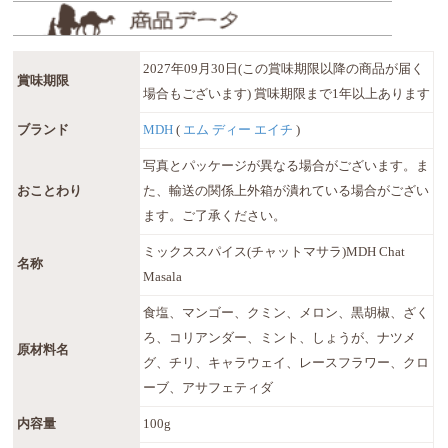
2027年09月30日(この賞味期限以降の商品が届く
賞味期限
場合もございます) 賞味期限まで1年以上あります
ブランド
MDH
(
エム ディー エイチ
)
写真とパッケージが異なる場合がございます。ま
おことわり
た、輸送の関係上外箱が潰れている場合がござい
ます。ご了承ください。
ミックススパイス(チャットマサラ)MDH Chat
名称
Masala
食塩、マンゴー、クミン、メロン、黒胡椒、ざく
ろ、コリアンダー、ミント、しょうが、ナツメ
原材料名
グ、チリ、キャラウェイ、レースフラワー、クロ
ーブ、アサフェティダ
内容量
100g