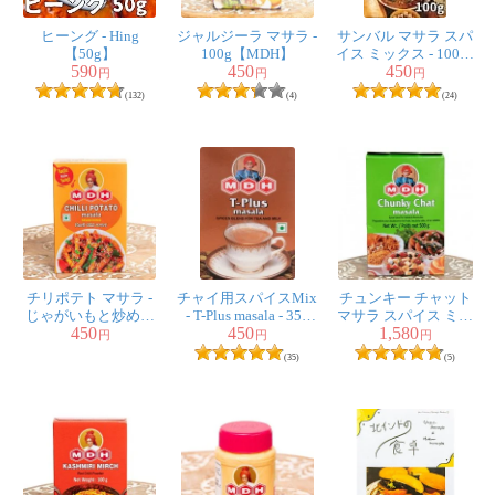
durga様
★
★
★
★
★
ヒーング - Hing
ジャルジーラ マサラ -
サンバル マサラ スパ
【50g】
100g【MDH】
イス ミックス - 100ｇ
我家でのサラダには欠かせないスパイスの一つです。レ
590
450
450
小サイズ 【MDH】
円
円
円
タス、パプリカ、キュウリ、トマト、リンゴ、キウィ等
(132)
(4)
(24)
のサラダに、オリーブオイルを振りかけ、チャットマサ
ラ、ヒマラヤ岩塩、ターメリック、ジンジャーパウダー
を振り掛け、良く混ぜると、エスニックサラダの完成。
これは美味い！お勧めです。エスニックチャーハン、野
菜炒め、薄切り焼肉、色々と使えて本当に重宝スパイス
です。
3人
の人が参考になったと言っています
チリポテト マサラ -
チャイ用スパイスMix
チュンキー チャット
じゃがいもと炒める
- T-Plus masala - 35g
マサラ スパイス ミッ
450
450
1,580
だけ！- 100g 小サイ
【MDH】
クス - Chunky Chat
円
円
円
ズ 【MDH】
Masala - 500ｇ 大サイ
(35)
(5)
まおまお様
ズ 【MDH】
★
★
★
★
★
夏に常備必須なスパイスミックス。
夏野菜にちょっとつけて食べると最高。
ビリヤニを食べるときに欲しいライタを作るときにも、