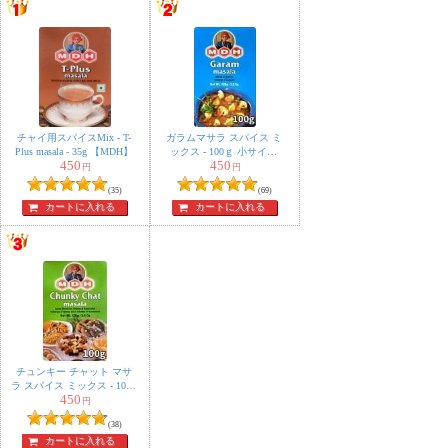
ノンオイルドレッシングよりコクがあって美味しい、ヘ
ルシーなお食事サラダが
簡単に出来ます。
ドレッシングのカロリーって馬鹿にならないので、ダイ
エット中の身には嬉しいスパイスです！
チャイ用スパイスMix - T-
ガラムマサラ スパイス ミ
Plus masala - 35g 【MDH】
ックス - 100ｇ 小サイズ
450
450
【MDH】
円
円
温野菜なんかにもかけて食べてます。
(35)
(69)
なくなったらまた買っちゃいます。
カートに入れる
カートに入れる
2人
の人が参考になったと言っています
dhrma様
★
★
★
★
★
我が家はこれが無いとサラダが作れない
ミックス豆・ヨーグルト・玉ねぎスライスにこれ！
チュンキー チャット マサ
ラ スパイス ミックス - 100g
時々切り干し大根(ビシャビシャ感をとばしてくれる)
450
小サイズ 【MDH】
円
和洋食選ばずです
(38)
カートに入れる