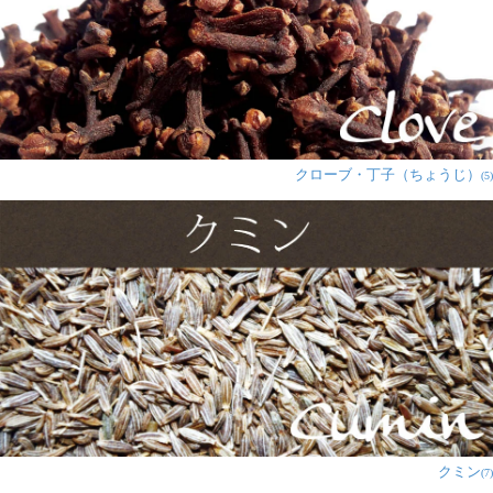
ひろみん★様
★
★
★
★
★
我が家の場合、焼いた鶏肉にこれで味付けをして食べた
り カレーの隠し味として使ったり、サラダにかけて食べ
たりしています
サラダにこれだけだと結構辛いので市販のドレッシング
クローブ・丁子（ちょうじ）
(5)
もかけてますが。。。
塩コショウのような見た目ですが独特の風味があって、
塩コショウとは違うスパイスで万能なので色んな料理に
合いそうです
1人
の人が参考になったと言っています
匿名希望
★
★
★
★
★
元々、インド人の友達に教えてもらった「ヨーグルトサ
ラダ」に使っていましたが、ほかの友人（辛いのが超苦
クミン
(7)
手）にチャットマサラを紹介すると、ひじきサラダやほ