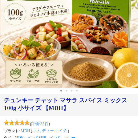
‹
›
チュンキー チャット マサラ スパイス ミックス -
100g 小サイズ 【MDH】
(
評価:
38
件
)
ブランド:
MDH
(
エム ディー エイチ
)
タグ：
MDH
インド料理
インド
カレー