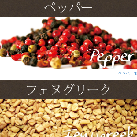
くクセになる味です。インドの
友人から薦められ、ゆで卵を使
ったサラダにしたらとても美味
しかったです。
フルーツやヨーグルトにも合いますが、ゆで卵サラダは
格別です。（材料：きゅうり、トマト、紫玉ねぎ、グリ
ーンペッパーかピーマン）チャンキーチャットマサラと
レモン汁、お塩だけでOKです。
1人
の人が参考になったと言っています
ペッパー
(4)
あんこちゃん様
★
★
★
★
★
しっかりカレーの匂いがします（笑）
私はカレーは好きですが、このスパイスを使ったサラダ
は苦手です。
しかし捨ててしまうのも勿体ないので、カレー味の漬け
込み肉を作る時に、これとカレー粉を足して使用してい
ます。結構塩味が強いので、丁度良い味が付きます。