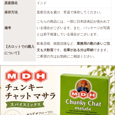
原産国名
インド
保存方法
直射日光を避け、常温で保存してください。
こちらの商品には、一部に日本語表記が使われて
備考
いる場合がございます。また、パッケージが写真
とは若干相違している場合がございます。
飲食店様、雑貨店様など、
業務用の数の多いご注
【大ロットでの購入
文も大歓迎
です。
在庫がある分は即納
できます。
について】
ご希望の方はお気軽にご相談ください。