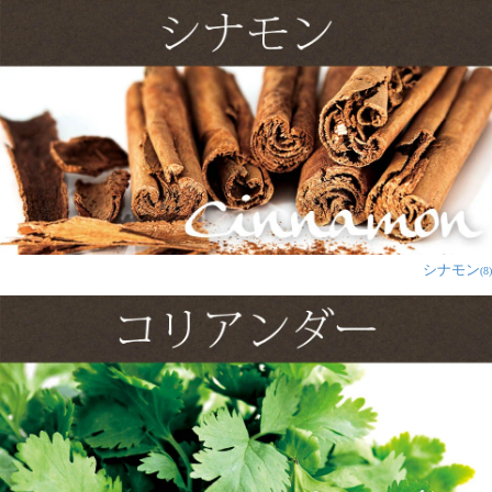
うでなるほどと納得。
1人
の人が参考になったと言っています
たま様
★
★
★
★
★
以前このマサラミックスでサラダを作ってみたら自分に
は好みでないためもて余していたのですが、サブジを作
る時に何となく使ってみたら、酸味がいい感じで気に入
ったので、我が家の自己流サブジには必須です。
1人
の人が参考になったと言っています
シナモン
(8)
匿名希望様
★
★
★
★
★
チャットマサラが好きで買いました。
サラダやジャガイモバターにレモンとかけて食べるのが
大好きです！
チャットマサラは今は必ず家にある調味料の1つとなっ
てます。