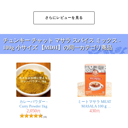
Far rider様
★
★
★
★
★
さらにレビューを見る
発芽豆サラダに使っています。ティラキタさんで買った
皮付き豆（ムング、ひよこ）に水を浸して戻した後濡れ
たふきんで包んでザルに入れておくと根っこが出てきま
チュンキー チャット マサラ スパイス ミックス -
す。それをサっと茹でてレモン汁と少量のみじん切り生
100g 小サイズ 【MDH】の同一カテゴリ商品
玉ねぎ、このマサラであえてできあがり。マサラはちょ
っと多めがおすすめです。トマトやきゅうりのみじん切
りを加えてもキレイです。このマサラがないとインドの
味にならないんですよね・・・
4人
の人が参考になったと言っています
cocomotyan様
★
★
★
★
★
カレーパウダー -
ミートマサラ MEAT
Curry Powder 1kg
MASALA 100ｇ
アルチャットが作りたくチャットマサラが、地元で売っ
2,050
430
【AMBIKA】
円
円
てないのでネット通販を調べたところティラキタさんで
(16)
取り扱ってるということで、購入しました以前別の通販