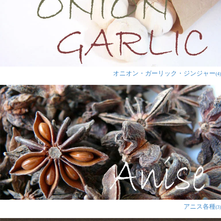
りがします！
1人
の人が参考になったと言っています
アルーラジー様
★
★
★
★
★
チャッツマサラ愛用してます。
オニオン・ガーリック・ジンジャー
(4)
地元で売ってるところ無い（知らない）ので、ティラキ
タ頼みです。
ひよこ豆と野菜をマリネする時や、ワカモレにちょっと
入れたり、色々な試し方のできる面白いスパイス
で・・。マヨネーズに入れても良さそうだ。ぜひ仕入れ
の方、宜しくお願いします・・
1人
の人が参考になったと言っています
匿名希望様
★
★
★
★
★
アニス各種
(3)
独特の香りがしますが、何とな