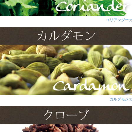
1人
の人が参考になったと言っています
コリアンダー
(7)
購入者様
★
★
★
★
★
リピです。
いろいろなサラダにかけて楽しんでいます。
特に、ポテトとの相性は抜群！
なくなる前にまたリピします。
1人
の人が参考になったと言っています
にゃん吉様
★
★
★
★
★
カルダモン
手作りサラダドレッシング用に購入です。
(4)
添加物が入ってないので安心して使えます。
1人
の人が参考になったと言っています