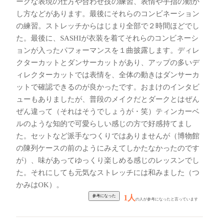
ークな表現の仕方や合わせ技の練習、表情や手指の動か
し方などがあります。最後にそれらのコンビネーション
の練習。ストレッチからはじまり全部で２時間ほどでし
た。最後に、SASHIが衣装を着てそれらのコンビネーシ
ョンが入ったパフォーマンスを１曲披露します。ディレ
クターカットとダンサーカットがあり、アップの多いデ
ィレクターカットでは表情を、全体の動きはダンサーカ
ットで確認できるのが良かったです。おまけのインタビ
ューもありましたが、普段のメイクだとダークとはぜん
ぜん違って（それはそうでしょうが・笑）ティンカーベ
ルのような知的で可愛らしい感じの方で好感持てまし
た。セットなど派手なつくりではありませんが（博物館
の陳列ケースの前のようにみえてしかたなかったのです
が）、味があってゆっくり楽しめる感じのレッスンでし
た。それにしても元気なストレッチには和みました（つ
かみはOK）。
1人
の人が参考になったと言っています