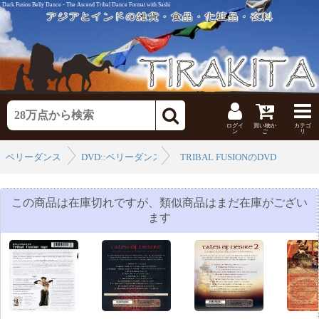
Dark Fusion Belly Dance - The Ascend Tribal Dance Format with Sashi
ログイ
買い物か
カテゴ
ン
ご
リ
ベリーダンス
DVD::ベリーダンスのDVD
›
TRIBAL FUSIONのDVD
›
この商品は在庫切れですが、類似商品はまだ在庫がござい
ます