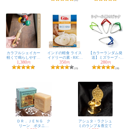
(12)
カラフルシェイカー
インドの軽食 ライス
【カラーランダム発
軽くて鳴らしやすい
イドリーの素 - RICE
送】ミズラーブ -
1,380
350
280
シャカシャカ優しい
IDLI Mix 【Gits】
Mizrab【シタール用
円
円
円
音色
のピック】
(13)
(18)
ＤＲ．ＪＥＮＧ ク
アシュタ・ラクシュ
リーン ボタニカ
ミのランプ＆香立て