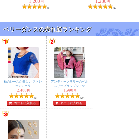
1,200
1,280
ル ソープ - DR.
円
円
JENG CLEAN SOAP
(5)
(13)
150G
ベリーダンスの売れ筋ランキング
袖のレースが美しい ストレ
アンティークサリーのベル
ッチチョリ
スリーブラップシャツ
2,480
1,990
円
円
(1)
(20)
カートに入れる
カートに入れる