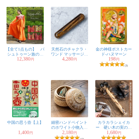
【全て1点もの】 パ
天然石のチャクラ・
金の神様ポストカー
シュトゥーン族の伝
ワンド マッサージス
ド-ハヌマーン
12,380
4,280
198
統衣装 カミーズド
トーン タイガーアイ
円
円
円
レス ロング 【オレ
(3)
ンジ】
中国の思う壺【上】
細密ハンドペイント
カラカラシェイカ
のホワイト小物入れ
ー 硬い木の実のや
1,400
2,180
1,680
マンゴーウッド製
さしい音色
円
円
円