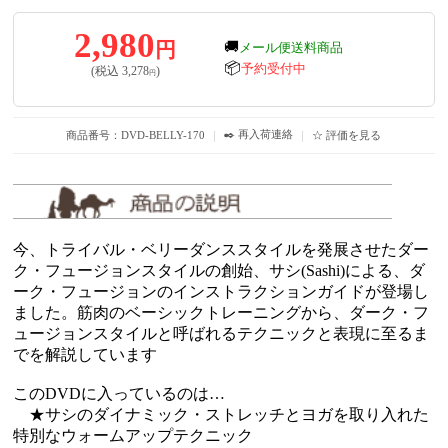
2,980
円
🚚
メール便送料商品
📦
予約受付中
(税込
3,278
)
円
✒️ 再入荷連絡
商品番号：DVD-BELLY-170
｜
｜
☆ 評価を見る
今、トライバル・ベリーダンススタイルを発展させたダー
ク・フュージョンスタイルの創始、サシ(Sashi)による、ダ
ーク・フュージョンのインストラクションガイドが登場し
ました。筋肉のベーシックトレーニングから、ダーク・フ
ュージョンスタイルと呼ばれるテクニックと表現に至るま
でを解説しています
このDVDに入っているのは…
★サシのダイナミック・ストレッチとヨガを取り入れた
特別なウォームアップテクニック