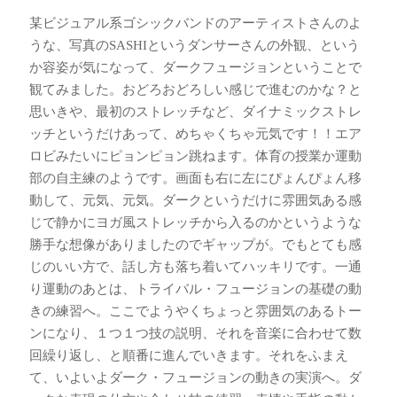
某ビジュアル系ゴシックバンドのアーティストさんのよ
うな、写真のSASHIというダンサーさんの外観、という
か容姿が気になって、ダークフュージョンということで
観てみました。おどろおどろしい感じで進むのかな？と
思いきや、最初のストレッチなど、ダイナミックストレ
ッチというだけあって、めちゃくちゃ元気です！！エア
ロビみたいにピョンピョン跳ねます。体育の授業か運動
部の自主練のようです。画面も右に左にぴょんぴょん移
動して、元気、元気。ダークというだけに雰囲気ある感
じで静かにヨガ風ストレッチから入るのかというような
勝手な想像がありましたのでギャップが。でもとても感
じのいい方で、話し方も落ち着いてハッキリです。一通
り運動のあとは、トライバル・フュージョンの基礎の動
きの練習へ。ここでようやくちょっと雰囲気のあるトー
ンになり、１つ１つ技の説明、それを音楽に合わせて数
回繰り返し、と順番に進んでいきます。それをふまえ
て、いよいよダーク・フュージョンの動きの実演へ。ダ