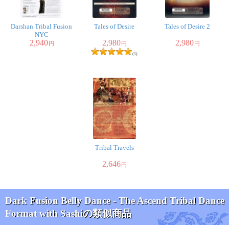
Darshan Tribal Fusion
Tales of Desire
Tales of Desire 2
NYC
2,940
2,980
2,980
円
円
円
(1)
Tribal Travels
2,646
円
Dark Fusion Belly Dance - The Ascend Tribal Dance
Format with Sashiの類似商品