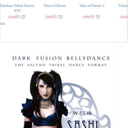
Darshan Tribal Fusion
Tales of Desire
Tales of Desire 2
Tribal
NYC
2940
円
2980
円
2980
円
2646
‹
›