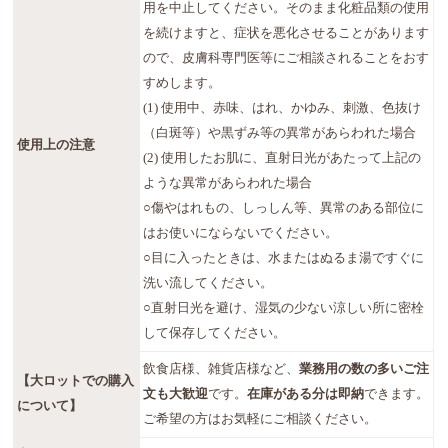
用を中止してください。そのまま化粧品類の使用
を続けますと、症状を悪化させることがあります
ので、皮膚科専門医等にご相談されることをおす
すめします。
(1) 使用中、赤味、はれ、かゆみ、刺激、色抜け
（白斑等）や黒ずみ等の異常があらわれた場合
使用上の注意
(2) 使用したお肌に、直射日光があたって上記の
ような異常があらわれた場合
○傷やはれもの、しっしん等、異常のある部位に
はお使いにならないでください。
○目に入ったときは、水またはぬるま湯ですぐに
洗い流してください。
○直射日光を避け、湿気の少ない涼しい所に密栓
して保存してください。
飲食店様、雑貨店様など、
業務用の数の多いご注
【大ロットでの購入
文も大歓迎
です。
在庫がある分は即納
できます。
について】
ご希望の方はお気軽にご相談ください。