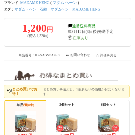
ブランド:
MADAME HENG
(
マダム ヘーン
)
タグ：
マダム・ヘン
石鹸
マダムヘン
MADAME HENG
1,200
🚚
通常送料商品
円
📅8月12日(3日後)発送予定
(税込
1,320
)
円
📦
在庫あり
✒️ お問い合わせ
商品番号：ID-NAGSOAP-57
｜
｜
☆ 評価を見る
まとめ買いでお
まとめ買いを選ぶと、1個あたりの価格がお安くなりま
💡
得！
す。
3個セット
6個セット
単品
(選択中)