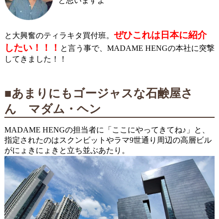
と思いますよ
ぜひこれは日本に紹介
と大興奮のティラキタ買付班。
したい！！！
と言う事で、MADAME HENGの本社に突撃
してきました！！
■あまりにもゴージャスな石鹸屋さ
ん マダム・ヘン
MADAME HENGの担当者に「ここにやってきてね♪」と、
指定されたのはスクンビットやラマ9世通り周辺の高層ビル
がにょきにょきと立ち並ぶあたり。