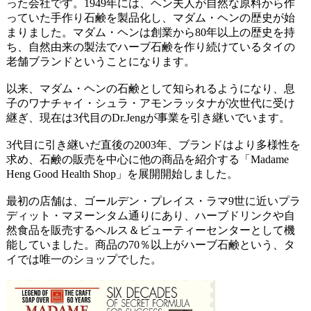
った会社です。1949年には、ヘン夫人が自然な原料から作
っていた手作り石鹸を製品化し、マダム・ヘンの歴史が始
まりました。マダム・ヘンは創業から80年以上の歴史を持
ち、自然由来の製法でハーブ石鹸を作り続けているタイの
老舗ブランドということになります。
以来、マダム・ヘンの石鹸として知られるようになり、息
子のワナチャイ・シュラ・アモンラッタナが次世代に受け
継ぎ、現在は3代目のDr.Jengが事業を引き継いでいます。
3代目に引き継いだ直後の2003年、ブランドはより多様性を
求め、石鹸の販売を中心に他の商品を紹介する「Madame
Heng Good Health Shop」を展開開始しました。
最初の店舗は、ゴールデン・プレイス・ラマ9世に近いプラ
ディット・マヌーンタム通りにあり、ハーブドリンクや自
然食品を販売するヘルス＆ビューティーセンターとして機
能していました。商品の70％以上がハーブ石鹸という、タ
イでは唯一のショップでした。