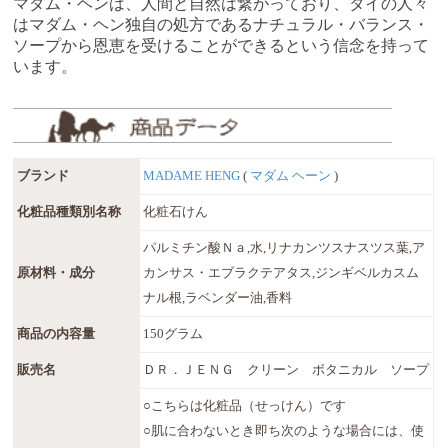
マダム・ヘンは、人間と自然は繋がっており、タイの人々
はマダム・ヘン独自の処方であるナチュラル・バランス・
ソープから恩恵を受けることができるという信念を持って
います。
ブランド
MADAME HENG
(
マダム ヘーン
)
化粧品種類別名称
化粧石けん
パルミチン酸Ｎａ,水,リナカンツスナスツス葉,ア
原材料・成分
カンサス・エブラクテアタス,ジンギベルカスム
ナル根,ラベンダー油,香料
商品の内容量
150グラム
販売名
ＤＲ．ＪＥＮＧ クリーン ボタニカル ソープ
○こちらは化粧品（せっけん）です
○肌に合わないとき即ち次のような場合には、使