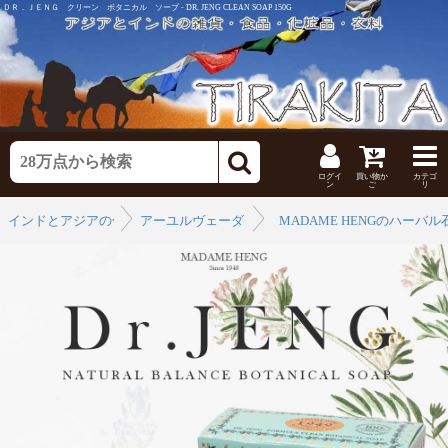
ＤＲ．ＪＥＮＧ クリーン ボタニカル ソープ - DR. JENG CLEAN SOAP 150G
ログイ
買い物か
カテゴ
ン
ご
リ
インドとアジアの化粧品
アーユルヴェーダとインドの石鹸
›
MADAME HENGのハーバル
›