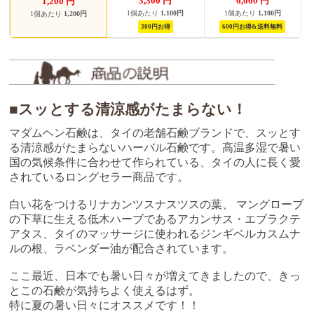
3,300
円
6,600
円
1,200
円
1個あたり
1,100円
1個あたり
1,100円
1個あたり
1,200円
300円お得
600円お得&送料無料
■スッとする清涼感がたまらない！
マダムヘン石鹸は、タイの老舗石鹸ブランドで、スッとす
る清涼感がたまらないハーバル石鹸です。高温多湿で暑い
国の気候条件に合わせて作られている、タイの人に長く愛
されているロングセラー商品です。
白い花をつけるリナカンツスナスツスの葉、 マングローブ
の下草に生える低木ハーブであるアカンサス・エブラクテ
アタス、タイのマッサージに使われるジンギベルカスムナ
ルの根、ラベンダー油が配合されています。
ここ最近、日本でも暑い日々が増えてきましたので、きっ
とこの石鹸が気持ちよく使えるはず。
特に夏の暑い日々にオススメです！！