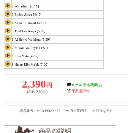
2.Wahashtini [6:11]
3.Ekdeb Aleya [4:49]
4.Kamel El Awsaf [5:13]
5.Tisel Ley Aleya [5:38]
6.Al Helwa Wa Mora [5:39]
7.Fi Yom Wa Leyla [4:59]
8.Enta Mein [4:05]
9.Hiyart Elbi Ma'ak [7:30]
2,390
円
🚚
メール便送料商品
📦
予約受付中
(税込
2,629
)
円
✒️ 再入荷連絡
商品番号：MCD-PEKO-367
｜
｜
☆ 評価を見る