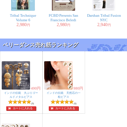
Tribal Technique
FCBD Presents San
Darshan Tribal Fusion
Volume 6
Francisco Beledi
NYC
2,980
2,980
2,940
円
円
円
ベリーダンス売れ筋ランキング
490
円
980
円
インドの伝統 大ぶりゴー
インドの伝統 天然石の一
ルドメタルピアス
粒ピアス
(9)
(6)
カートに入れる
カートに入れる