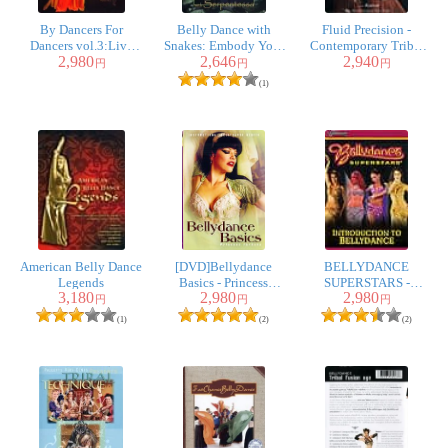
By Dancers For
Belly Dance with
Fluid Precision -
Dancers vol.3:Live
Snakes: Embody Your
Contemporary Tribal
2,980
2,646
2,940
Belly Dance
Inner Serpent with
Bellydance
円
円
円
Performances
Serpentessa
(1)
American Belly Dance
[DVD]Bellydance
BELLYDANCE
Legends
Basics - Princess
SUPERSTARS -
3,180
2,980
2,980
Farhana
INTRODUCTION TO
円
円
円
BELLYDANCE
(1)
(2)
(2)