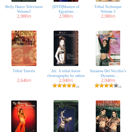
Belly Dance Television
[DVD]Masters of
Tribal Technique
Volume2
Egyptian
Volume 3
2,980
2,980
2,980
Choreography Vol.10 -
円
円
円
Caroline
Tribal Travels
Ali: A tribal fision
Suzanna Del Vecchio’s
choreography by sahira
Dynamic
2,646
2,940
2,940
Combinations
円
円
円
(1)
(1)