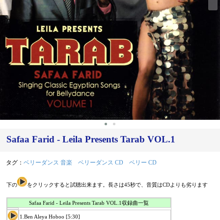
‹
›
Safaa Farid - Leila Presents Tarab VOL.1
タグ：
ベリーダンス 音楽
ベリーダンス CD
ベリー CD
下の
をクリックすると試聴出来ます。長さは45秒で、音質はCDよりも劣ります
Safaa Farid - Leila Presents Tarab VOL.1収録曲一覧
1.Ben Aleya Hoboo [5:30]