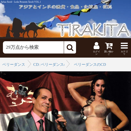
Safaa Farid - Leila Presents Tarab VOL.1
ログイ
買い物か
カテゴ
ン
ご
リ
ベリーダンス
CD::ベリーダンスのCD
›
ベリーダンスのCD
›