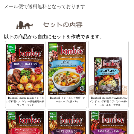
メール便で送料無料となっております
以下の商品から自由にセットを作成できます。
【bamboe】Bumbu Balado インドネ
【bamboe】インドネシア料理 - テ
【bamboe】BUMBU KUAH BAKSO
シア料理 - スパイシー炒物料理の素
ールスープの素 - Sop
インドネシア料理 クアバクソの素-
ブンブ・バラド
ミートボールスープの素