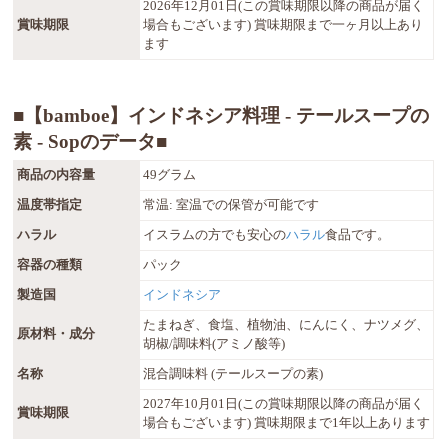
2026年12月01日(この賞味期限以降の商品が届く
賞味期限
場合もございます) 賞味期限まで一ヶ月以上あり
ます
■【bamboe】インドネシア料理 - テールスープの
素 - Sopのデータ■
商品の内容量
49グラム
温度帯指定
常温: 室温での保管が可能です
ハラル
イスラムの方でも安心の
ハラル
食品です。
容器の種類
パック
製造国
インドネシア
たまねぎ、食塩、植物油、にんにく、ナツメグ、
原材料・成分
胡椒/調味料(アミノ酸等)
名称
混合調味料 (テールスープの素)
2027年10月01日(この賞味期限以降の商品が届く
賞味期限
場合もございます) 賞味期限まで1年以上あります