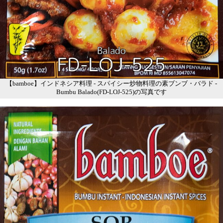
【bamboe】インドネシア料理 - スパイシー炒物料理の素ブンブ・バラド -
Bumbu Balado(FD-LOJ-525)の写真です