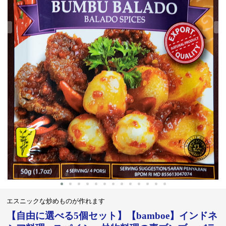
‹
›
エスニックな炒めものが作れます
【自由に選べる5個セット】【bamboe】インドネ