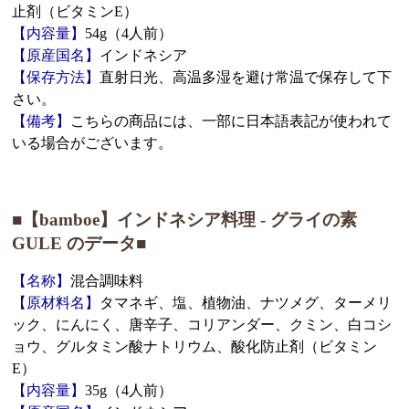
止剤（ビタミンE）
【内容量】
54g（4人前）
【原産国名】
インドネシア
【保存方法】
直射日光、高温多湿を避け常温で保存して下
さい。
【備考】
こちらの商品には、一部に日本語表記が使われて
いる場合がございます。
■【bamboe】インドネシア料理 - グライの素
GULE のデータ■
【名称】
混合調味料
【原材料名】
タマネギ、塩、植物油、ナツメグ、ターメリ
ック、にんにく、唐辛子、コリアンダー、クミン、白コシ
ョウ、グルタミン酸ナトリウム、酸化防止剤（ビタミン
E）
【内容量】
35g（4人前）