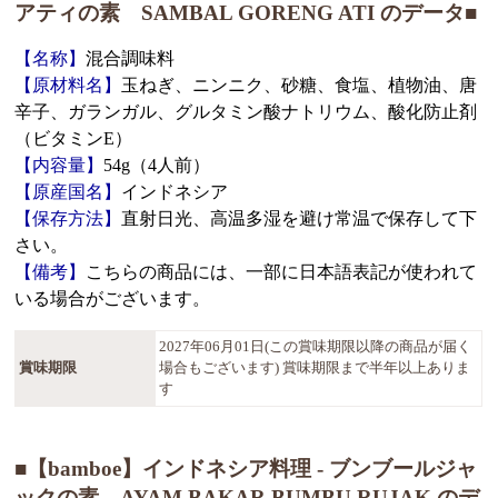
アティの素 SAMBAL GORENG ATI のデータ■
【名称】
混合調味料
【原材料名】
玉ねぎ、ニンニク、砂糖、食塩、植物油、唐
辛子、ガランガル、グルタミン酸ナトリウム、酸化防止剤
（ビタミンE）
【内容量】
54g（4人前）
【原産国名】
インドネシア
【保存方法】
直射日光、高温多湿を避け常温で保存して下
さい。
【備考】
こちらの商品には、一部に日本語表記が使われて
いる場合がございます。
2027年06月01日(この賞味期限以降の商品が届く
賞味期限
場合もございます) 賞味期限まで半年以上ありま
す
■【bamboe】インドネシア料理 - ブンブールジャ
ックの素 AYAM BAKAR BUMBU RUJAK のデ