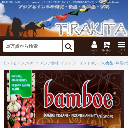
【自由に選べる5個セット】【bamboe】インドネシア料理 - スパイシー炒物料理の素ブンブ・バラド - Bumbu Balado
ログイ
買い物か
カテゴ
ン
ご
リ
インドとアジアの食品・食材
アジア食材::インドネシア
›
インドネシアの食品 - 料理の
›