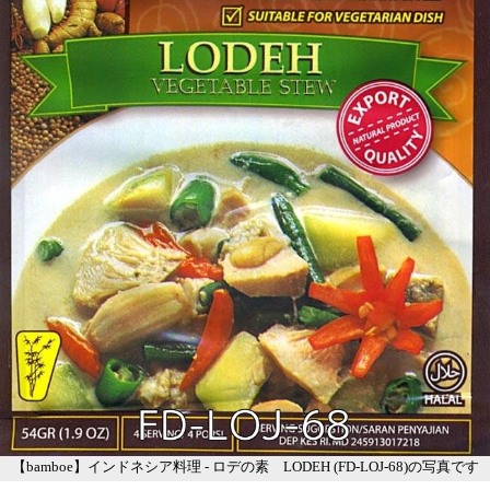
【bamboe】インドネシア料理 - ロデの素 LODEH (FD-LOJ-68)の写真です