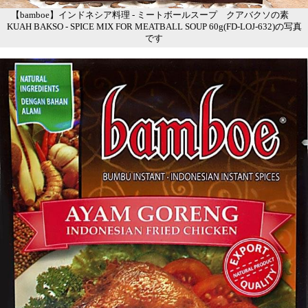
【bamboe】インドネシア料理 - ミートボールスープ クアバクソの素
KUAH BAKSO - SPICE MIX FOR MEATBALL SOUP 60g(FD-LOJ-632)の写真
です