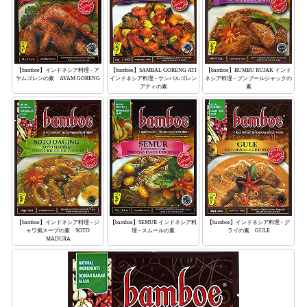
【bamboe】BUMBU RUJAK インド
【bamboe】SAMBAL GORENG ATI
【bamboe】インドネシア料理 - ア
ネシア料理 - ブンブールジャックの
インドネシア料理 - サンバルゴレン
ヤムゴレンの素 AYAM GORENG
素
アティの素
【bamboe】インドネシア料理 - ジ
【bamboe】SEMUR インドネシア料
【bamboe】インドネシア料理 - グ
ャワ風スープの素 SOTO
理 - スムールの素
ライの素 GULE
MADURA