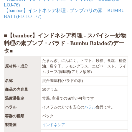
LOJ-76)
【bamboe】インドネシア料理 - ブンブバリの素 BUMBU
BALI (FD-LOJ-77)
■【bamboe】インドネシア料理 - スパイシー炒物
料理の素ブンブ・バラド - Bumbu Baladoのデー
タ■
たまねぎ、にんにく、トマト、砂糖、食塩、植物
原材料・成分
油、唐辛子、レモングラス、エビペースト、ライ
ムリーフ/調味料(アミノ酸等)
名称
混合調味料(バラドの素)
商品の内容量
50グラム
温度帯指定
常温: 室温での保管が可能です
ハラル
イスラムの方でも安心の
ハラル
食品です。
容器の種類
パック
製造国
インドネシア