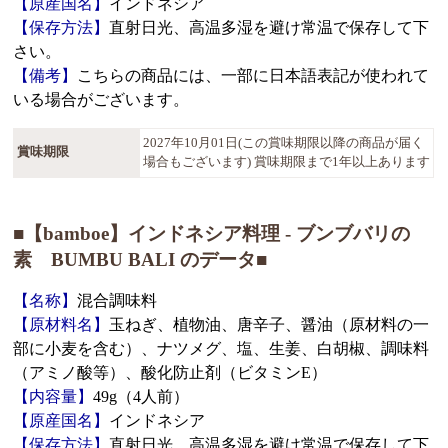
【原産国名】
インドネシア
【保存方法】
直射日光、高温多湿を避け常温で保存して下
さい。
【備考】
こちらの商品には、一部に日本語表記が使われて
いる場合がございます。
2027年10月01日(この賞味期限以降の商品が届く
賞味期限
場合もございます) 賞味期限まで1年以上あります
■【bamboe】インドネシア料理 - ブンブバリの
素 BUMBU BALI のデータ■
【名称】
混合調味料
【原材料名】
玉ねぎ、植物油、唐辛子、醤油（原材料の一
部に小麦を含む）、ナツメグ、塩、生姜、白胡椒、調味料
（アミノ酸等）、酸化防止剤（ビタミンE）
【内容量】
49g（4人前）
【原産国名】
インドネシア
【保存方法】
直射日光、高温多湿を避け常温で保存して下