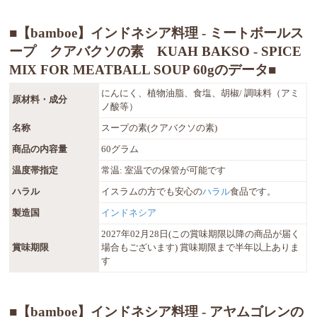
■【bamboe】インドネシア料理 - ミートボールス
ープ クアバクソの素 KUAH BAKSO - SPICE
MIX FOR MEATBALL SOUP 60gのデータ■
にんにく、植物油脂、食塩、胡椒/ 調味料（アミ
原材料・成分
ノ酸等）
名称
スープの素(クアバクソの素)
商品の内容量
60グラム
温度帯指定
常温: 室温での保管が可能です
ハラル
イスラムの方でも安心の
ハラル
食品です。
製造国
インドネシア
2027年02月28日(この賞味期限以降の商品が届く
賞味期限
場合もございます) 賞味期限まで半年以上ありま
す
■【bamboe】インドネシア料理 - アヤムゴレンの