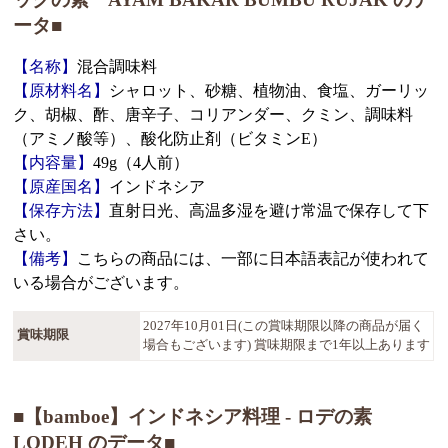
ータ■
【名称】
混合調味料
【原材料名】
シャロット、砂糖、植物油、食塩、ガーリッ
ク、胡椒、酢、唐辛子、コリアンダー、クミン、調味料
（アミノ酸等）、酸化防止剤（ビタミンE）
【内容量】
49g（4人前）
【原産国名】
インドネシア
【保存方法】
直射日光、高温多湿を避け常温で保存して下
さい。
【備考】
こちらの商品には、一部に日本語表記が使われて
いる場合がございます。
2027年10月01日(この賞味期限以降の商品が届く
賞味期限
場合もございます) 賞味期限まで1年以上あります
■【bamboe】インドネシア料理 - ロデの素
LODEH のデータ■