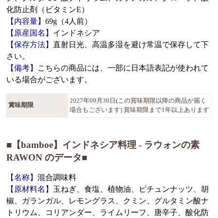
化防止剤（ビタミンE）
【内容量】
69g（4人前）
【原産国名】
インドネシア
【保存方法】
直射日光、高温多湿を避け常温で保存して下
さい。
【備考】
こちらの商品には、一部に日本語表記が使われて
いる場合がございます。
2027年09月30日(この賞味期限以降の商品が届く
賞味期限
場合もございます) 賞味期限まで1年以上あります
■【bamboe】インドネシア料理 - ラウォンの素
RAWON のデータ■
【名称】
混合調味料
【原材料名】
玉ねぎ、食塩、植物油、ピチュンナッツ、胡
椒、ガランガル、レモングラス、クミン、グルタミン酸ナ
トリウム、コリアンダー、ライムリーフ、唐辛子、酸化防