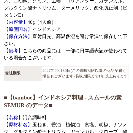
ス、白胡椒、クミン、生姜、コリアンダー、ガランガル、
グルタミン酸ナトリウム、ターメリック、酸化防止剤（ビ
タミンE）
【内容量】
40g（4人前）
【原産国名】
インドネシア
【保存方法】
直射日光、高温多湿を避け常温で保存して下
さい。
【備考】
こちらの商品には、一部に日本語表記が使われて
いる場合がございます。
2027年09月30日(この賞味期限以降の商品が届く
賞味期限
場合もございます) 賞味期限まで1年以上あります
■【bamboe】インドネシア料理 - スムールの素
SEMUR のデータ■
【名称】
混合調味料
【原材料名】
玉ねぎ、醤油、植物油、食塩、胡椒、ナツメ
グ、グルタミン酸ナトリウム、ガランガル、クローブ、酸