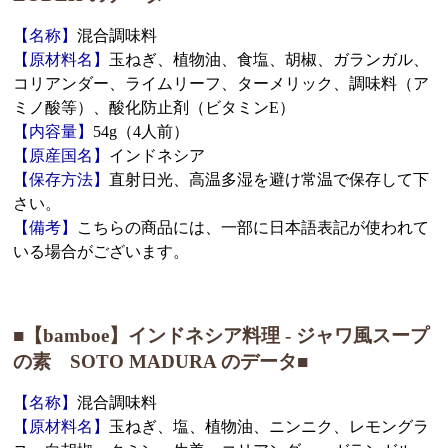
【名称】
混合調味料
【原材料名】
玉ねぎ、植物油、食塩、胡椒、ガランガル、
コリアンダー、ライムリーフ、ターメリック、調味料（ア
ミノ酸等）、酸化防止剤（ビタミンE）
【内容量】
54g（4人前）
【原産国名】
インドネシア
【保存方法】
直射日光、高温多湿を避け常温で保存して下
さい。
【備考】
こちらの商品には、一部に日本語表記が使われて
いる場合がございます。
■【bamboe】インドネシア料理 - ジャワ風スープ
の素 SOTO MADURA のデータ■
【名称】
混合調味料
【原材料名】
玉ねぎ、塩、植物油、ニンニク、レモングラ