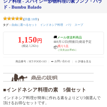
シア料理 - スパイシー炒物料理の素ブンブ・バラ
ド - Bumbu Balado
(
評価:
18
件
)
タグ：
自由に選べるセット
インドネシア料理
バリ
スープ
1,150
🚚
メール便送料商品
円
📅8月12日(明後日)発送予定
残り1点
(税込
1,242
)
円
📦
ご注文はお早めに
✒️ お問い合わせ
商品番号：SET-FOOD-163
｜
｜
☆ 評価を見る
■インドネシア料理の素 5個セット
インドネシア料理が簡単に作れる素をよりどり5個選んで
頂けるお得なセットです。