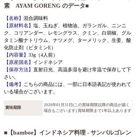
素 AYAM GORENG のデータ■
【名称】
混合調味料
【原材料名】
塩、玉ねぎ、植物油、ガランガル、ニンニ
ク、コリアンダー、レモングラス、クミン、白胡椒、グル
タミン酸ナトリウム、ナツメグ、ターメリック、生姜、酸
化防止剤（ビタミンE）
【内容量】
33g（4人前）
【原産国名】
インドネシア
【保存方法】
直射日光、高温多湿を避け常温で保存して下
さい。
【備考】
こちらの商品には、一部に日本語表記が使われて
いる場合がございます。
2028年01月31日(この賞味期限以降の商品が届く
賞味期限
場合もございます) 賞味期限まで1年以上あります
■【bamboe】インドネシア料理 - サンバルゴレン