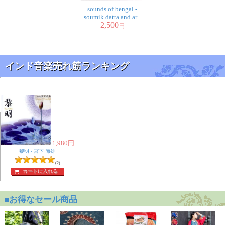
sounds of bengal -
soumik datta and arif
2,500
khan[CD]
円
インド音楽売れ筋ランキング
1,980
円
黎明 - 宮下 節雄
(2)
カートに入れる