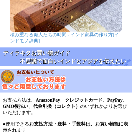
積み重なる職人たちの時間 - インド家具の作り方[イ
ンドモノ辞典]
ティラキタお買い物ガイド
不思議で面白いインドとアジアを伝えたい
お支払方法は、
AmazonPay
、
クレジットカード
、
PayPay
、
GMO後払い
、
代金引換（コレクト）
のいずれかよりお選び
いただけます。
●使用できる
お支払方法・送料・手数料は、お買い物籠に表
示
されます