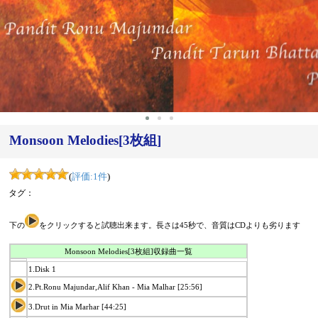
Monsoon Melodies[3枚組]
(
評価:
1
件
)
タグ：
下の
をクリックすると試聴出来ます。長さは45秒で、音質はCDよりも劣ります
Monsoon Melodies[3枚組]収録曲一覧
1.Disk 1
2.Pt.Ronu Majundar,Alif Khan - Mia Malhar [25:56]
3.Drut in Mia Marhar [44:25]