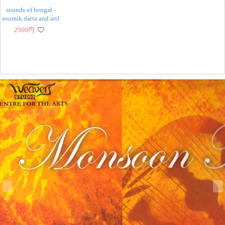
sounds of bengal -
soumik datta and arif
khan[CD]
2500
円
‹
›