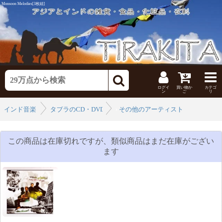
Monsoon Melodies[3枚組]
ログイ
買い物か
カテゴ
ン
ご
リ
インド音楽
タブラのCD・DVD
›
その他のアーティスト
›
この商品は在庫切れですが、類似商品はまだ在庫がござい
ます