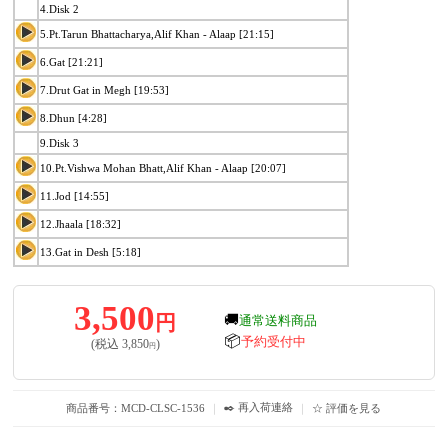
4.Disk 2
5.Pt.Tarun Bhattacharya,Alif Khan - Alaap [21:15]
6.Gat [21:21]
7.Drut Gat in Megh [19:53]
8.Dhun [4:28]
9.Disk 3
10.Pt.Vishwa Mohan Bhatt,Alif Khan - Alaap [20:07]
11.Jod [14:55]
12.Jhaala [18:32]
13.Gat in Desh [5:18]
3,500
円
🚚
通常送料商品
📦
予約受付中
(税込
3,850
)
円
✒️ 再入荷連絡
商品番号：MCD-CLSC-1536
｜
｜
☆ 評価を見る