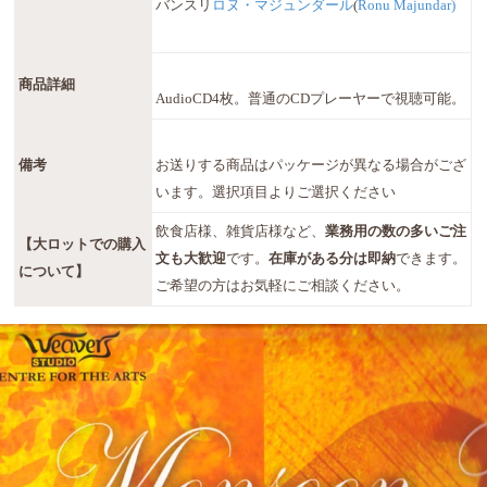
バンスリ
ロヌ・マジュンダール
(
Ronu Majundar)
商品詳細
AudioCD4枚。普通のCDプレーヤーで視聴可能。
備考
お送りする商品はパッケージが異なる場合がござ
います。選択項目よりご選択ください
飲食店様、雑貨店様など、
業務用の数の多いご注
【大ロットでの購入
文も大歓迎
です。
在庫がある分は即納
できます。
について】
ご希望の方はお気軽にご相談ください。