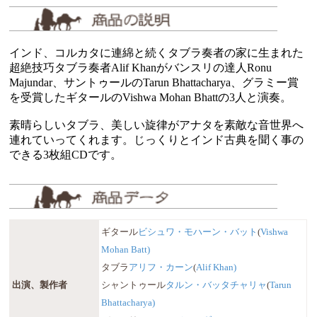
インド、コルカタに連綿と続くタブラ奏者の家に生まれた
超絶技巧タブラ奏者Alif Khanがバンスリの達人Ronu
Majundar、サントゥールのTarun Bhattacharya、グラミー賞
を受賞したギタールのVishwa Mohan Bhattの3人と演奏。
素晴らしいタブラ、美しい旋律がアナタを素敵な音世界へ
連れていってくれます。じっくりとインド古典を聞く事の
できる3枚組CDです。
ギタール
ビシュワ・モハーン・バット
(
Vishwa
Mohan Batt)
タブラ
アリフ・カーン
(
Alif Khan)
出演、製作者
シャントゥール
タルン・バッタチャリャ
(
Tarun
Bhattacharya)