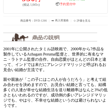
📦
予約受付中
(税込
1,045
)
円
✒️ 再入荷連絡
商品番号：DVD-1266
｜
｜
☆ 評価を見る
2001年に公開されたタミル語映画で、2000年から7作品を
製作しているAzhagam Perumal監督と、世界的に有名なマ
ニ・ラトナム監督の合作。自由恋愛がほとんどの日本と違
って、インドでは未だにアレンジドマリッジと呼ばれるお
見合い結婚が主流です。
親や親族が「この子にはこの人が合うだろう」と考えて組
み合わせを決めますので、お見合い結婚と言っても、結構
多くの人達が幸せな結婚生活を送り離婚率はなんと3%の低
さともいわれるのですが、成功例の多いアレンジドマリッ
ジでも、やはり、不幸せな結婚というのは避けられないよ
うです。