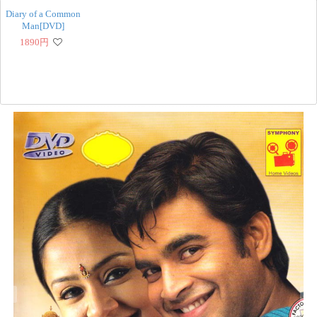
Diary of a Common
Man[DVD]
1890
円
‹
›