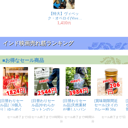
【特大】ヴィベッ
ク・オベロイ(Vivek
1,410
Oberoi)
円
インド映画売れ筋ランキング