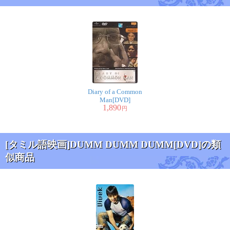
Diary of a Common
Man[DVD]
1,890
円
[タミル語映画]DUMM DUMM DUMM[DVD]の類
似商品