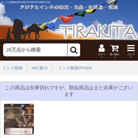
[タミル語映画]DUMM DUMM DUMM[DVD]
ログイ
買い物か
カテゴ
ン
ご
リ
インド映画
ABC順-D
›
インド映画DVD(D)
›
この商品は在庫切れですが、類似商品はまだ在庫がござい
ます