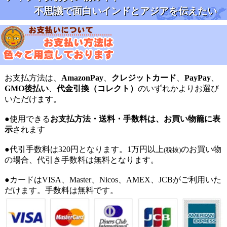
不思議で面白いインドとアジアを伝えたい
お支払方法は、
AmazonPay
、
クレジットカード
、
PayPay
、
GMO後払い
、
代金引換（コレクト）
のいずれかよりお選び
いただけます。
●使用できる
お支払方法・送料・手数料は、お買い物籠に表
示
されます
●代引手数料は320円となります。1万円以上
のお買い物
(税抜)
の場合、代引き手数料は無料となります。
●カードはVISA、Master、Nicos、AMEX、JCBがご利用いた
だけます。手数料は無料です。