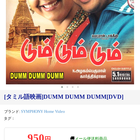
[タミル語映画]DUMM DUMM DUMM[DVD]
ブランド:
SYMPHONY Home Video
タグ：
950
円
🚚
メール便送料商品