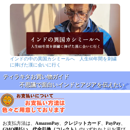
インドの中の異国カシミールへ 人生60年間を刺繍
に捧げた漢に会いに行く
ティラキタお買い物ガイド
不思議で面白いインドとアジアを伝えたい
お支払方法は、
AmazonPay
、
クレジットカード
、
PayPay
、
GMO後払い
、
代金引換（コレクト）
のいずれかよりお選び