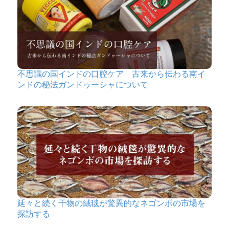
不思議の国インドの口腔ケア 古来から伝わる南イ
ンドの秘法ガンドゥーシャについて
延々と続く干物の絨毯が驚異的なネゴンボの市場を
探訪する