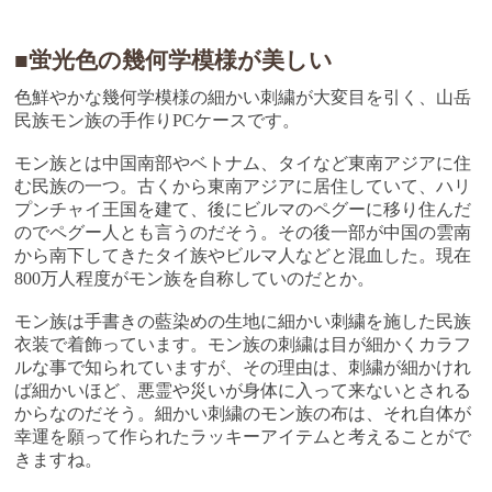
■蛍光色の幾何学模様が美しい
色鮮やかな幾何学模様の細かい刺繍が大変目を引く、山岳
民族モン族の手作りPCケースです。
モン族とは中国南部やベトナム、タイなど東南アジアに住
む民族の一つ。古くから東南アジアに居住していて、ハリ
プンチャイ王国を建て、後にビルマのペグーに移り住んだ
のでペグー人とも言うのだそう。その後一部が中国の雲南
から南下してきたタイ族やビルマ人などと混血した。現在
800万人程度がモン族を自称していのだとか。
モン族は手書きの藍染めの生地に細かい刺繍を施した民族
衣装で着飾っています。モン族の刺繍は目が細かくカラフ
ルな事で知られていますが、その理由は、刺繍が細かけれ
ば細かいほど、悪霊や災いが身体に入って来ないとされる
からなのだそう。細かい刺繍のモン族の布は、それ自体が
幸運を願って作られたラッキーアイテムと考えることがで
きますね。