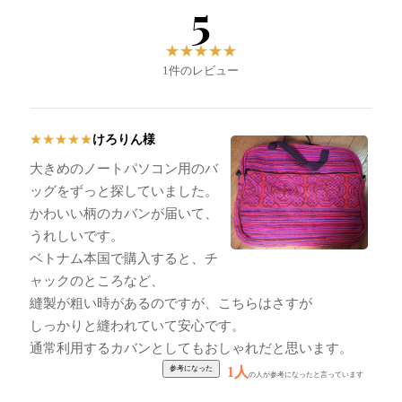
5
★
★
★
★
★
1件のレビュー
けろりん様
★
★
★
★
★
大きめのノートパソコン用のバ
ッグをずっと探していました。
かわいい柄のカバンが届いて、
うれしいです。
ベトナム本国で購入すると、チ
ャックのところなど、
縫製が粗い時があるのですが、こちらはさすが
しっかりと縫われていて安心です。
通常利用するカバンとしてもおしゃれだと思います。
1人
の人が参考になったと言っています