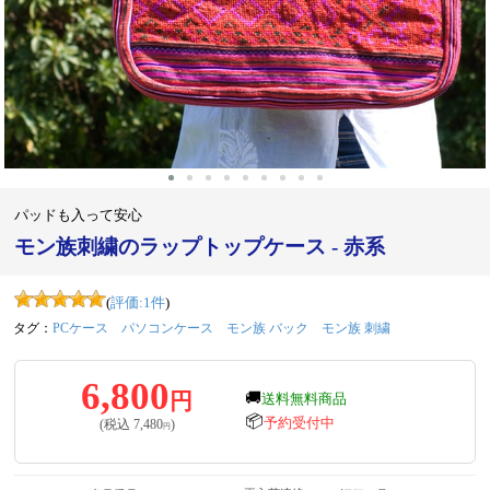
パッドも入って安心
モン族刺繍のラップトップケース - 赤系
(
評価:
1
件
)
タグ：
PCケース
パソコンケース
モン族 バック
モン族 刺繍
6,800
円
🚚
送料無料商品
📦
予約受付中
(税込
7,480
)
円