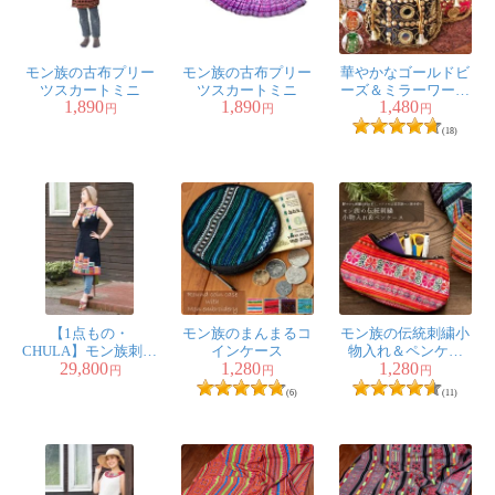
モン族の古布プリー
モン族の古布プリー
華やかなゴールドビ
ツスカートミニ
ツスカートミニ
ーズ＆ミラーワーク
1,890
1,890
1,480
の巾着ミニポーチ
円
円
円
ミニバッグ
(18)
【1点もの・
モン族のまんまるコ
モン族の伝統刺繍小
CHULA】モン族刺繍
インケース
物入れ＆ペンケー
29,800
1,280
1,280
のワンピース デニム
ス メイクポーチ
円
円
円
生地
(6)
(11)