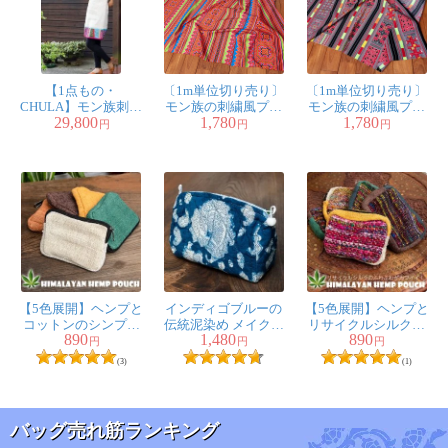
【1点もの・
〔1m単位切り売り〕
〔1m単位切り売り〕
CHULA】モン族刺繍
モン族の刺繍風プリ
モン族の刺繍風プリ
29,800
1,780
1,780
のワンピース ジュー
ントファブリック
ントファブリック
円
円
円
ト生地
生地 少数民族 フ
生地 少数民族 フ
ォークロア 民俗
ォークロア 民俗
的 トライバル〔約
的 トライバル〔約
159cm〕
162cm〕
【5色展開】ヘンプと
インディゴブルーの
【5色展開】ヘンプと
コットンのシンプル
伝統泥染め メイクポ
リサイクルシルクの
890
1,480
890
ポーチ
ーチ 唐草
ポーチ
円
円
円
(3)
(1)
バッグ売れ筋ランキング