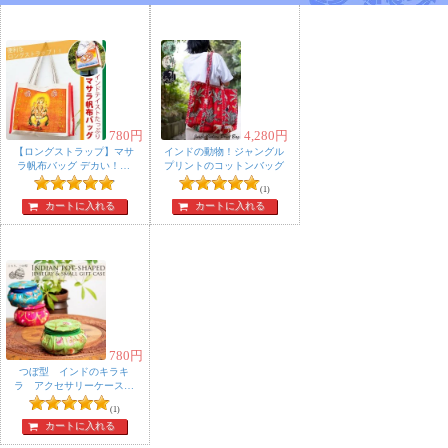
780
円
4,280
円
【ロングストラップ】マサ
インドの動物！ジャングル
ラ帆布バッグ デカい！頑
プリントのコットンバッグ
丈！便利！！
(1)
カートに入れる
カートに入れる
780
円
つぼ型 インドのキラキ
ラ アクセサリーケース
キャンディケース ギフト
(1)
ボックスにも
カートに入れる