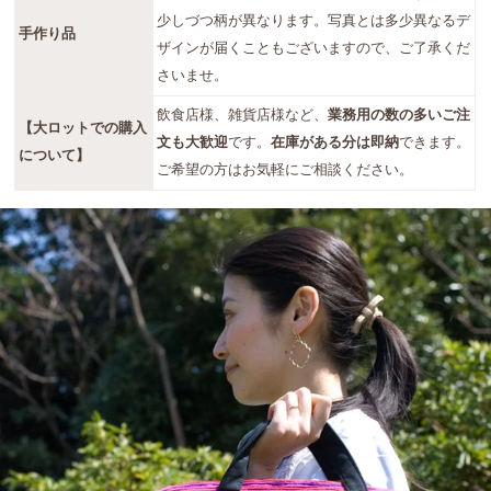
少しづつ柄が異なります。写真とは多少異なるデ
手作り品
ザインが届くこともございますので、ご了承くだ
さいませ。
飲食店様、雑貨店様など、
業務用の数の多いご注
【大ロットでの購入
文も大歓迎
です。
在庫がある分は即納
できます。
について】
ご希望の方はお気軽にご相談ください。