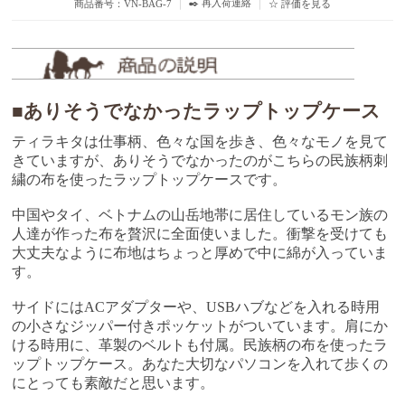
✒️ 再入荷連絡
商品番号：VN-BAG-7
｜
｜
☆ 評価を見る
■ありそうでなかったラップトップケース
ティラキタは仕事柄、色々な国を歩き、色々なモノを見て
きていますが、ありそうでなかったのがこちらの民族柄刺
繍の布を使ったラップトップケースです。
中国やタイ、ベトナムの山岳地帯に居住しているモン族の
人達が作った布を贅沢に全面使いました。衝撃を受けても
大丈夫なように布地はちょっと厚めで中に綿が入っていま
す。
サイドにはACアダプターや、USBハブなどを入れる時用
の小さなジッパー付きポッケットがついています。肩にか
ける時用に、革製のベルトも付属。民族柄の布を使ったラ
ップトップケース。あなた大切なパソコンを入れて歩くの
にとっても素敵だと思います。