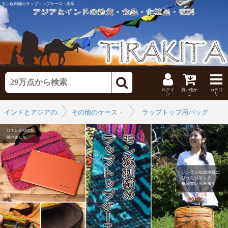
モン族刺繍のラップトップケース - 赤系
ログイ
買い物か
カテゴ
ン
ご
リ
インドとアジアのバッグ
その他のケース・カバー
›
ラップトップ用バッグ
›