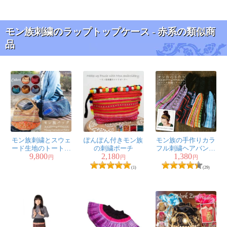
モン族刺繍のラップトップケース - 赤系の類似商
品
モン族刺繍とスウェ
ぽんぽん付きモン族
モン族の手作りカラ
ード生地のトートバ
の刺繍ポーチ
フル刺繍ヘアバンド
9,800
2,180
1,380
ッグ
【1点アソート】
円
円
円
(1)
(29)