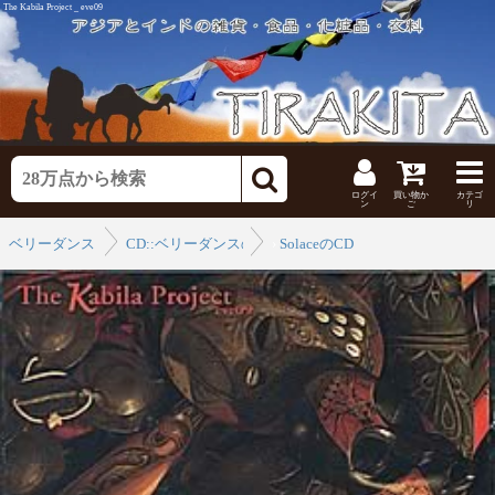
The Kabila Project _ eve09
ログイ
買い物か
カテゴ
ン
ご
リ
ベリーダンス
CD::ベリーダンスのCD
›
SolaceのCD
›