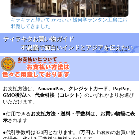
キラキラと輝いて かわいい 幾何学ランタン工房にお
邪魔してきました
ティラキタお買い物ガイド
不思議で面白いインドとアジアを伝えたい
お支払方法は、
AmazonPay
、
クレジットカード
、
PayPay
、
GMO後払い
、
代金引換（コレクト）
のいずれかよりお選び
いただけます。
●使用できる
お支払方法・送料・手数料は、お買い物籠に表
示
されます
●代引手数料は320円となります。1万円以上
のお買い物
(税抜)
の場合、代引き手数料は無料となります。