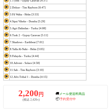
1.T'yem - Gypsy Caravan [4:37]
2.Dokue - Tim Rayborn [6:47]
3.Fil Waha - Helm [3:53]
4.Sipsi Viheke - Domba [5:29]
5.Agri Dalindan - Turku [4:08]
6.Tusk 2 - Gypsy Caravan [5:11]
7.Shadows - Earthbeat [7:01]
8.Yalla Al-Nahr - Helm [3:05]
9.Fidayda - Turku [4:44]
10.Advent - Solace [4:58]
11.Sab - Tim Rayborn [3:10]
12.Afri-Tribal 1 - Domba [4:15]
2,200
円
🚚
メール便送料商品
📦
予約受付中
(税込
2,420
)
円