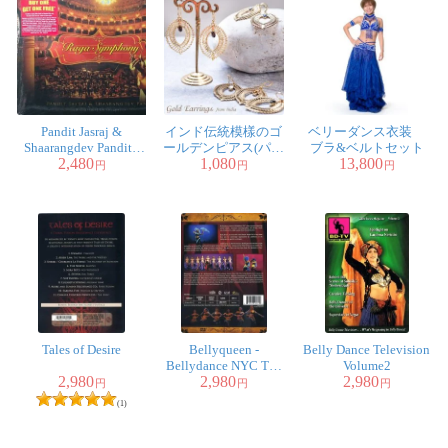
Pandit Jasraj &
インド伝統模樣のゴ
ベリーダンス衣装
Shaarangdev Pandit -
ールデンピアス(パワ
ブラ&ベルトセット
2,480
1,080
13,800
Raga Symphony
ーストーン付)
円
円
円
Tales of Desire
Bellyqueen -
Belly Dance Television
Bellydance NYC The
Volume2
2,980
2,980
2,980
Ultimate Fusion
円
円
円
Experience
(1)