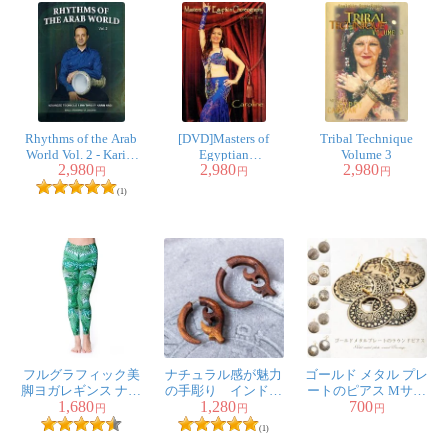
Rhythms of the Arab
[DVD]Masters of
Tribal Technique
World Vol. 2 - Karim
Egyptian
Volume 3
2,980
2,980
2,980
Nagi
Choreography Vol.10 -
円
円
円
Caroline
(1)
フルグラフィック美
ナチュラル感が魅力
ゴールド メタル プレ
脚ヨガレギンス ナチ
の手彫り インドの
ートのピアス Mサイ
1,680
1,280
700
ュラル＆フラワー系 -
木製トライバルピア
ズ
円
円
円
トロピカルリーフ
ス〔フェイクゲー
(1)
ジ〕 - ルナ・クロー