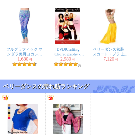
フルグラフィック マ
[DVD]Crafting
ベリーダンス衣装
ンダラ美脚ヨガレギ
Choreography -
スカート・ブラ 上下
1,680
2,980
7,120
ンス - サイケデリック
Starring Bellydance
セット
円
円
円
マンダラ
Soulfire
(1)
ベリーダンスの売れ筋ランキング