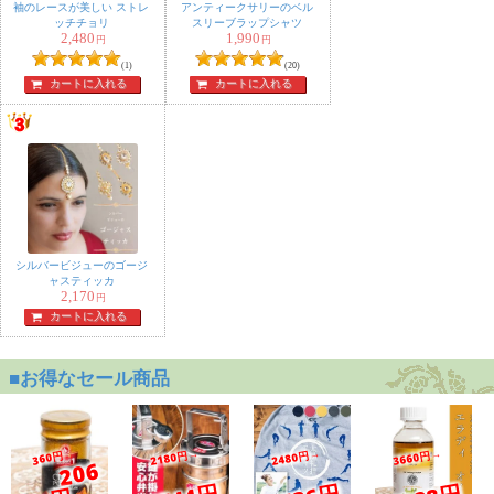
袖のレースが美しい ストレ
アンティークサリーのベル
ッチチョリ
スリーブラップシャツ
2,480
1,990
円
円
(1)
(20)
カートに入れる
カートに入れる
シルバービジューのゴージ
ャスティッカ
2,170
円
カートに入れる