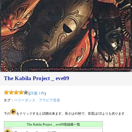
The Kabila Project _ eve09
(
評価:
1
件
)
タグ：
ベリーダンス
アラビア音楽
下の
をクリックすると試聴出来ます。長さは45秒で、音質はCDよりも劣ります
The Kabila Project _ eve09収録曲一覧