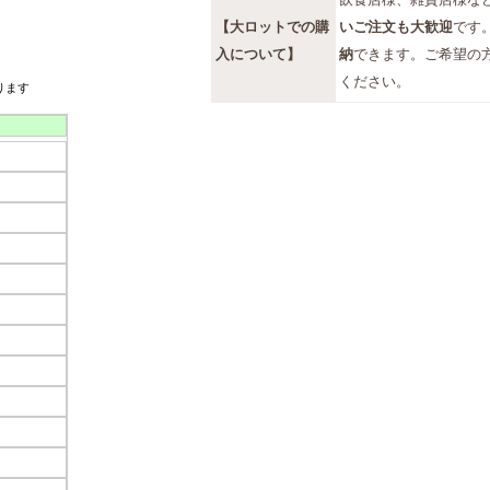
飲食店様、雑貨店様な
【大ロットでの購
いご注文も大歓迎
です
入について】
納
できます。ご希望の
ください。
ります