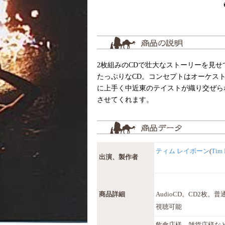
2枚組みのCDで壮大なストーリーを見
たっぷりなCD。コンセプトはオーケス
に上手く中近東のテイストが織り交ぜら
させてくれます。
ティム レイボーン
(
Tim 
出演、製作者
商品詳細
AudioCD。CD2枚。
視聴可能