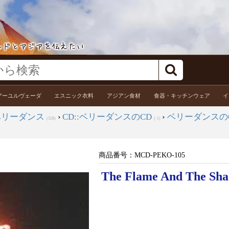
アーユルヴェーダ
エスニック衣料
アジアン食材
食器・キッチンウェア
イ
ベリーダンス
›
CD::ベリーダンスのCD
›
ベリーダンスの
(328)
(-1)
商品番号：
MCD-PEKO-105
The Flame And The Sha