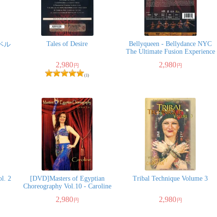
Tales of Desire
Bellyqueen - Bellydance NYC
ベル
The Ultimate Fusion Experience
2,980
2,980
円
円
(1)
l. 2
[DVD]Masters of Egyptian
Tribal Technique Volume 3
Choreography Vol.10 - Caroline
2,980
2,980
円
円