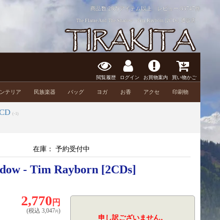
商品数:28万アイテム以上 レビュー:
83747件
The Flame And The Shadow - Tim Rayborn [2CDs] 通販店
閲覧履歴
ログイン
お買物案内
買い物かご
ンテリア
民族楽器
バッグ
ヨガ
お香
アクセ
印刷物
CD
(-1)
在庫：
予約受付中
dow - Tim Rayborn [2CDs]
2,770
円
(税込
3,047
)
円
申し訳ございません。