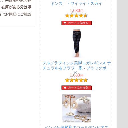
ど、
業務用の数の多
ギンス - トワイライトスカイ
。
在庫がある分は即
1,680
円
方はお気軽にご相談
カートに入れる
フルグラフィック美脚ヨガレギンス ナ
チュラル＆フラワー系 - ブラックボー
ダー
1,680
円
カートに入れる
インド伝統模樣のゴールデンピアス