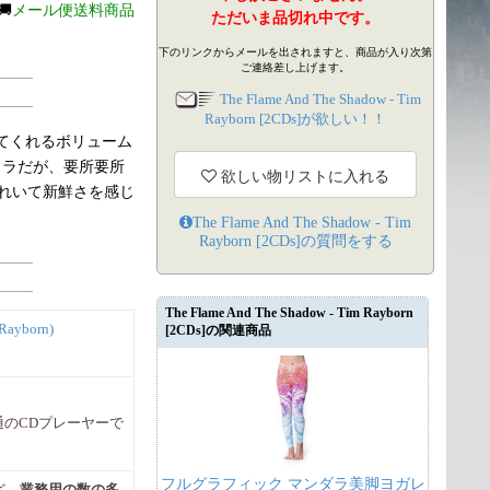
🚚
メール便送料商品
ただいま品切れ中です。
下のリンクからメールを出されますと、商品が入り次第
ご連絡差し上げます。
The Flame And The Shadow - Tim
Rayborn [2CDs]が欲しい！！
せてくれるボリューム
トラだが、要所要所
欲しい物リストに入れる
れいて新鮮さを感じ
The Flame And The Shadow - Tim
Rayborn [2CDs]
の質問をする
The Flame And The Shadow - Tim Rayborn
Rayborn)
[2CDs]の関連商品
普通のCDプレーヤーで
フルグラフィック マンダラ美脚ヨガレ