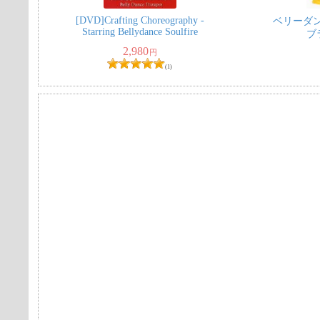
[DVD]Crafting Choreography -
ベリーダ
Starring Bellydance Soulfire
ブ
2,980
円
(1)