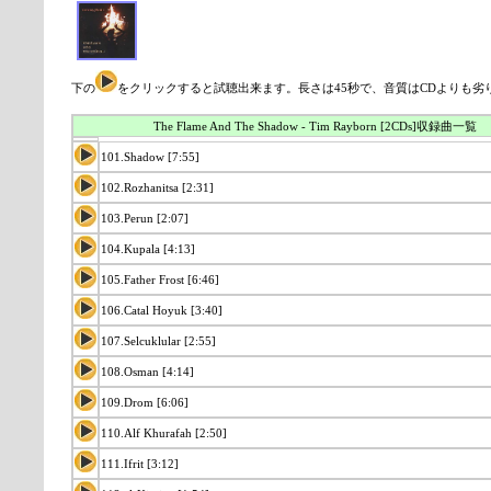
下の
をクリックすると試聴出来ます。長さは45秒で、音質はCDよりも劣
The Flame And The Shadow - Tim Rayborn [2CDs]収録曲一覧
101.Shadow [7:55]
102.Rozhanitsa [2:31]
103.Perun [2:07]
104.Kupala [4:13]
105.Father Frost [6:46]
106.Catal Hoyuk [3:40]
107.Selcuklular [2:55]
108.Osman [4:14]
109.Drom [6:06]
110.Alf Khurafah [2:50]
111.Ifrit [3:12]