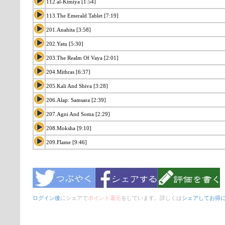
112.al-Kimiya [1:54]
113.The Emerald Tablet [7:19]
201.Anahita [3:58]
202.Yatu [5:30]
203.The Realm Of Vaya [2:01]
204.Mithras [6:37]
205.Kali And Shiva [3:28]
206.Alap: Samsara [2:39]
207.Agni And Soma [2:29]
208.Moksha [9:10]
209.Flame [9:46]
ログイン後
にシェアで
ポイント還元
をしています。詳しくは
シェアしてお得