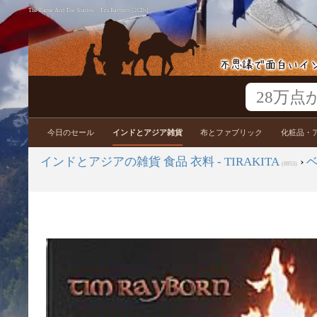
The Flame And The Shadow - Tim Rayborn [2CDs]
今日のセール
インドとアジア雑貨
布とファブリック
化粧品・
インドとアジアの雑貨 食品 衣料 - TIRAKITA
›
(6953)