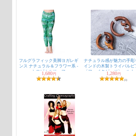
フルグラフィック美脚ヨガレギ
ナチュラル感が魅力の手
ンス ナチュラル＆フラワー系 -
インドの木製トライバルピ
トロピカルリーフ
〔フェイクゲージ〕 - ルナ
1,680
1,280
円
円
ロー
(1)