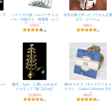
 穴
シーシャの炭 シルバーチャコ
水牛の角で作ったゾウさんお
ール - 30個入り 樹脂香・レジ
立て - クリーム
ン香にもオススメ
650
980
円
円
(36)
(5)
レー
儀式「Aarti」に用いられるオ
第6チャクラ（サードアイチャ
イルランプ 7段【45cm】
クラ） - Chakra Collection【サ
シェ】
25,800
460
円
円
(1)
(5)