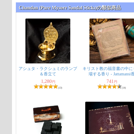
Chandan (Pure Mysore Sandal Sticks)の類似商品
アシュタ・ラクシュミのランプ
キリスト教の福音書の中に
＆香立て
場する香り - Jattamansi
1,280
741
円
円
(13)
(14)