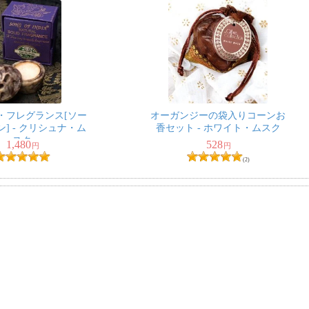
・フレグランス[ソー
オーガンジーの袋入りコーンお
] - クリシュナ・ム
香セット - ホワイト・ムスク
スク
1,480
528
円
円
(2)