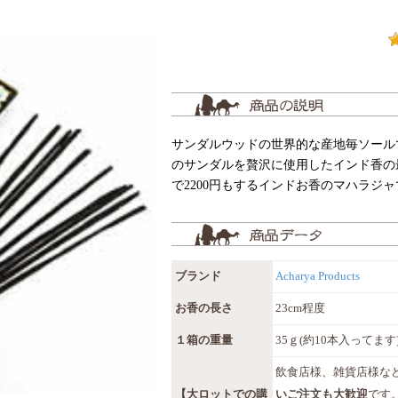
サンダルウッドの世界的な産地毎ソール
のサンダルを贅沢に使用したインド香の
で2200円もするインドお香のマハラジャで
ブランド
Acharya Products
お香の長さ
23cm程度
１箱の重量
35ｇ(約10本入ってます
飲食店様、雑貨店様な
【大ロットでの購
いご注文も大歓迎
です