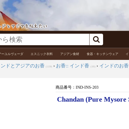
アーユルヴェーダ
エスニック衣料
アジアン食材
食器・キッチンウェア
イ
インドとアジアのお香
›
お香:: インド香
›
インドのお香 
(1159)
(195)
商品番号：
IND-INS-203
Chandan (Pure Mysore S