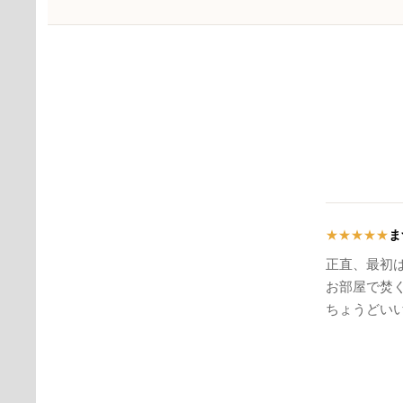
ま
★
★
★
★
★
正直、最初は
お部屋で焚
ちょうどい