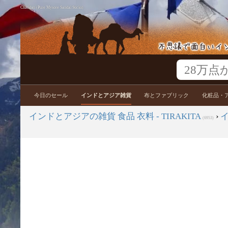
Chandan (Pure Mysore Sandal Sticks)
今日のセール
インドとアジア雑貨
布とファブリック
化粧品・
インドとアジアの雑貨 食品 衣料 - TIRAKITA
›
(6953)