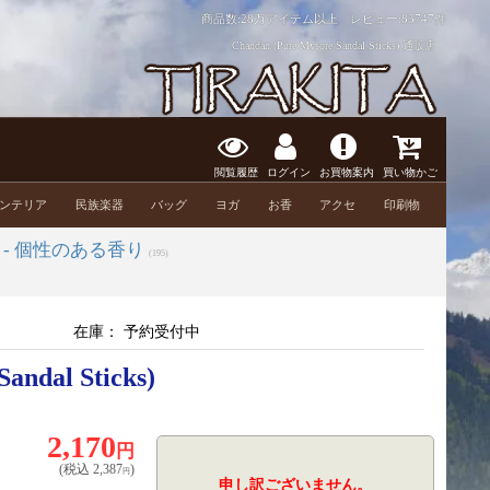
商品数:28万アイテム以上 レビュー:
83747件
Chandan (Pure Mysore Sandal Sticks) 通販店
閲覧履歴
ログイン
お買物案内
買い物かご
ンテリア
民族楽器
バッグ
ヨガ
お香
アクセ
印刷物
- 個性のある香り
(195)
在庫：
予約受付中
andal Sticks)
2,170
円
(税込
2,387
)
円
申し訳ございません。