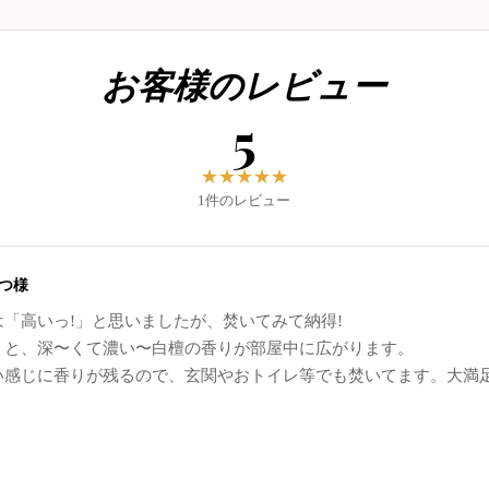
お客様のレビュー
5
★
★
★
★
★
1件のレビュー
つ様
「高いっ!」と思いましたが、焚いてみて納得!
くと、深〜くて濃い〜白檀の香りが部屋中に広がります。
い感じに香りが残るので、玄関やおトイレ等でも焚いてます。大満足