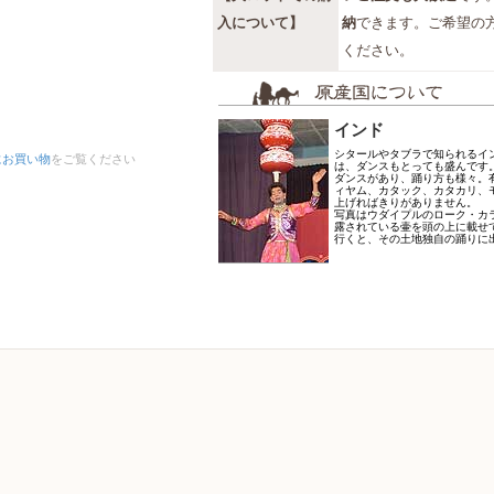
入について】
納
できます。ご希望の
ください。
インド
シタールやタブラで知られるイ
にお買い物
をご覧ください
は、ダンスもとっても盛んです
ダンスがあり、踊り方も様々。
ィヤム、カタック、カタカリ、
上げればきりがありません。
写真はウダイプルのローク・カ
露されている壷を頭の上に載せ
行くと、その土地独自の踊りに