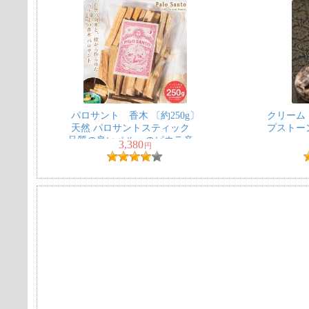
パロサント 香木 〔約250g〕
クリーム
天然 パロサントスティック
プストーン
品質の良いペルーのピウラ産
3,380
円
PALO SANTO チャック付き
袋 ヨガや瞑想 浄化などへ