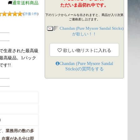
🚚
通常送料商品
ただいま品切れ中です。
(
評価:1件
)
下のリンクからメールを出されますと、商品が入り次第
ご連絡差し上げます。
Chandan (Pure Mysore Sandal Sticks)
が欲しい！！
欲しい物リストに入れる
で生産された最高級
最高級品。1パック
Chandan (Pure Mysore Sandal
す!!
Sticks)
の質問をする
)
ど、
業務用の数の多
。
在庫がある分は即