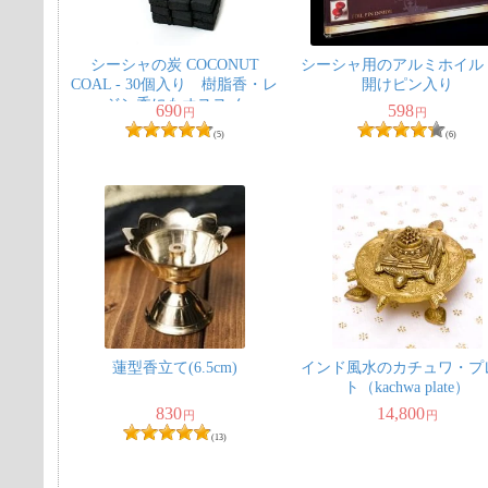
シーシャの炭 COCONUT
シーシャ用のアルミホイル -
COAL - 30個入り 樹脂香・レ
開けピン入り
ジン香にもオススメ
690
598
円
円
(5)
(6)
蓮型香立て(6.5cm)
インド風水のカチュワ・プ
ト（kachwa plate）
830
14,800
円
円
(13)