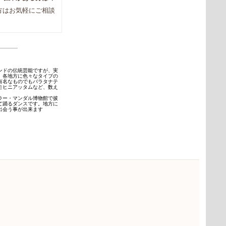
方はお気軽にご相談
ンドの伝統芸能ですが、実
。各地方に色々なタイプの
有名なものでもバラタナテ
モヒニアッタムなど、数え
ラー・マンダル博物館で披
て踊るダンスです。地方に
出会う事が出来ます