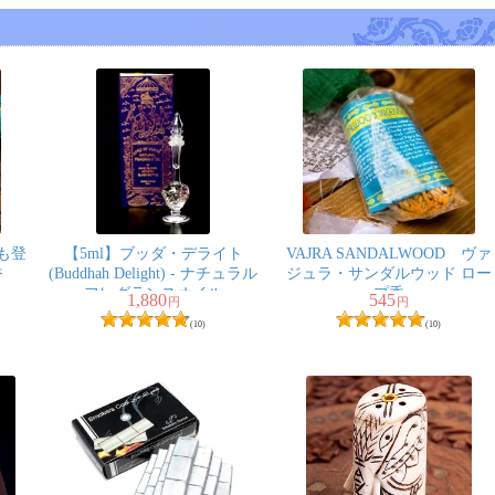
も登
【5ml】ブッダ・デライト
VAJRA SANDALWOOD ヴァ
香
(Buddhah Delight) - ナチュラル
ジュラ・サンダルウッド ロー
フレグランスオイル
プ香
1,880
545
円
円
(10)
(10)