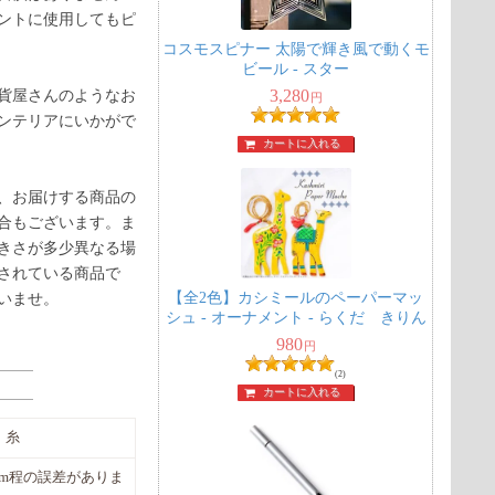
ントに使用してもピ
コスモスピナー 太陽で輝き風で動くモ
ビール - スター
3,280
貨屋さんのようなお
円
ンテリアにいかがで
カートに入れる
、お届けする商品の
合もございます。ま
きさが多少異なる場
されている商品で
【全2色】カシミールのペーパーマッ
いませ。
シュ - オーナメント - らくだ きりん
980
円
(2)
カートに入れる
、糸
10cm程の誤差がありま