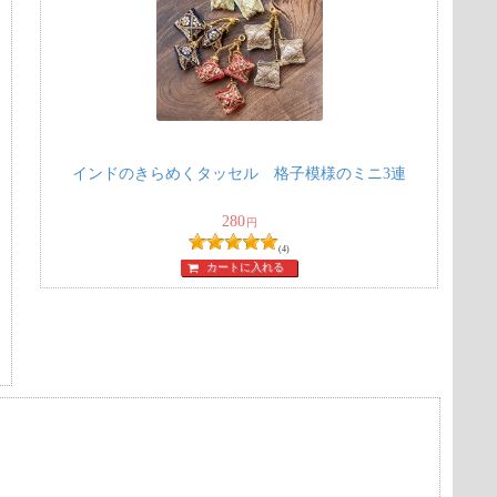
インドのきらめくタッセル 格子模様のミニ3連
280
円
(4)
カートに入れる