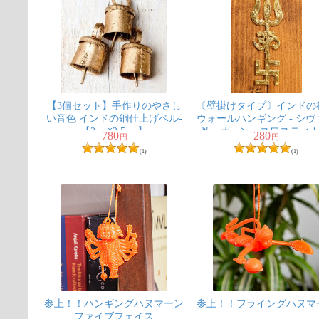
【3個セット】手作りのやさし
〔壁掛けタイプ〕インドの
い音色 インドの銅仕上げベル-
ウォールハンギング - シヴ
【2cm*2.5cm】
叉・オーン・スワスティカ
780
280
円
円
9cm
(1)
(1)
参上！！ハンギングハヌマーン
参上！！フライングハヌマ
ファイブフェイス