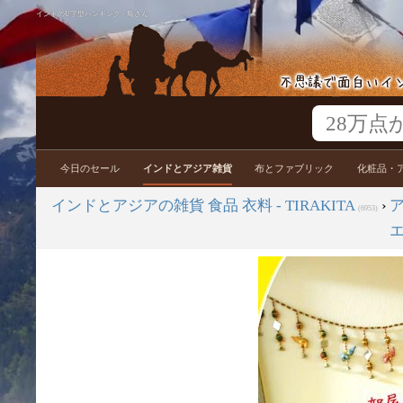
インドのU字型ハンギング - 鳥さん
今日のセール
インドとアジア雑貨
布とファブリック
化粧品・
インドとアジアの雑貨 食品 衣料 - TIRAKITA
›
(6953)