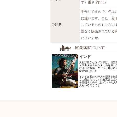
す）重さ:約100g
手作りですので、色は
に違います。また、若
ご注意
しているものもござい
題なく販売されている
ださいませ。
インド
文化が豊かな国インドは、音楽
ィラキタ店長がシタールを習っ
呼ばれる音階、ターラと呼ばれ
変苦労しました
インドは私たち外人が楽器を練
ぐに受け入れてくれる寛容な土
を目指す人の中にはインドの人
人もいるそうです