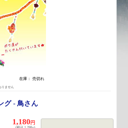
在庫：
売切れ
ありません
グ - 鳥さん
1,180
円
(税込
1,298
)