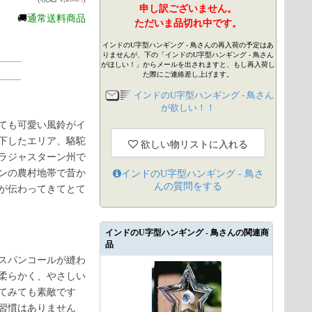
円
申し訳ございません。
🚚
通常送料商品
ただいま品切れ中です。
インドのU字型ハンギング - 鳥さんの再入荷の予定はあ
りませんが、下の「インドのU字型ハンギング - 鳥さん
がほしい！」からメールを出されますと、もし再入荷し
た際にご連絡差し上げます。
インドのU字型ハンギング - 鳥さん
が欲しい！！
ても可愛い風鈴がイ
下したエリア、駱駝
欲しい物リストに入れる
ラジャスターン州で
ンの農村地帯で昔か
インドのU字型ハンギング - 鳥さ
ん
の質問をする
が伝わってきてとて
インドのU字型ハンギング - 鳥さんの関連商
品
スパンコールが縫わ
柔らかく、やさしい
てみても素敵です
習慣はありません