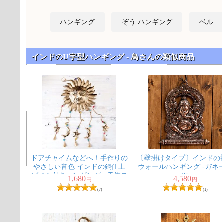
ハンギング
ぞう ハンギング
ベル
インドのU字型ハンギング - 鳥さんの類似商品
ドアチャイムなどへ！手作りの
〔壁掛けタイプ〕インドの
やさしい音色 インドの銅仕上
ウォールハンギング -ガネ
げベル付きハンギング - 天体ス
ャ 35cm
1,680
4,580
円
円
ーリャ〔約80cm〕
(7)
(1)