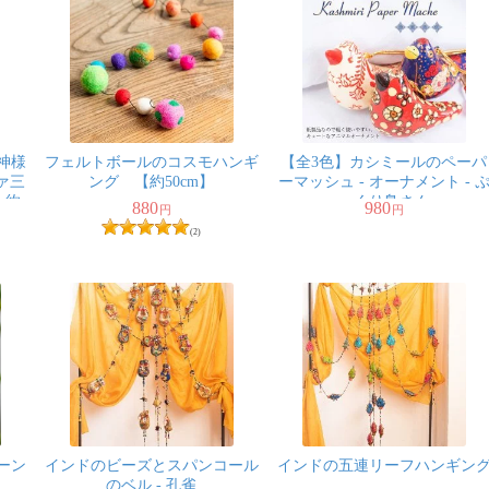
神様
フェルトボールのコスモハンギ
【全3色】カシミールのペーパ
ァ三
ング 【約50cm】
ーマッシュ - オーナメント - 
 約
っくり鳥さん
880
980
円
円
(2)
ーン
インドのビーズとスパンコール
インドの五連リーフハンギン
のベル - 孔雀