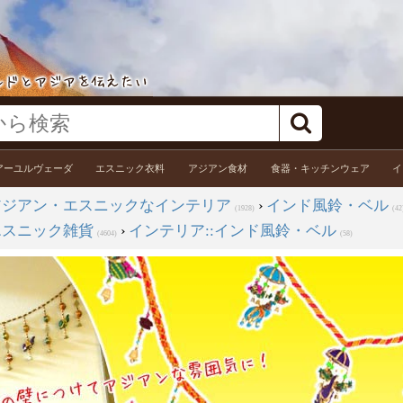
アーユルヴェーダ
エスニック衣料
アジアン食材
食器・キッチンウェア
イ
アジアン・エスニックなインテリア
›
インド風鈴・ベル
(1928)
(42
エスニック雑貨
›
インテリア::インド風鈴・ベル
(4604)
(58)