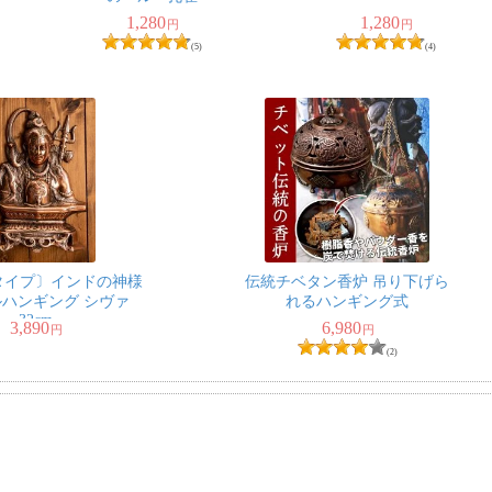
1,280
1,280
円
円
(5)
(4)
タイプ〕インドの神様
伝統チベタン香炉 吊り下げら
ハンギング シヴァ
れるハンギング式
32cm
3,890
6,980
円
円
(2)