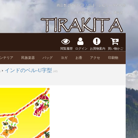
商品数:28万アイテム以上 レビュー:
83791件
インドのU字型ハンギング - 鳥さん 通販店
閲覧履歴
ログイン
お買物案内
買い物かご
ンテリア
民族楽器
バッグ
ヨガ
お香
アクセ
印刷物
›
インドのベル-U字型
)
(42)