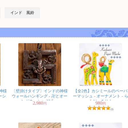
インド 風鈴
神様
〔壁掛けタイプ〕インドの神様
【全2色】カシミールのペーパ
ーシ
ウォールハンギング - 卍とオー
ーマッシュ - オーナメント - 
ンガネーシャ 23.5cm
くだ きりん
2,980
980
円
円
(2)