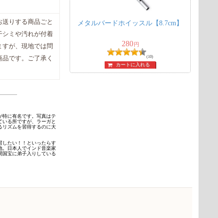
お送りする商品ごと
メタルバードホイッスル【8.7cm】
干シミや汚れが付着
280
円
ますが、現地では問
(10)
商品です。ご了承く
カートに入れる
が特に有名です。写真はテ
ている所ですが、ラーガと
るリズムを習得するのに大
習したい！！といったらす
地。日本人でインド音楽家
間国宝に弟子入りしている