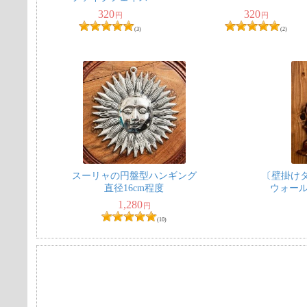
320
320
円
円
(3)
(2)
スーリャの円盤型ハンギング
〔壁掛け
直径16cm程度
ウォール
1,280
円
(10)