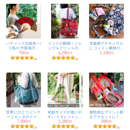
バティック伝統布 バ
インドの動物！ジャ
木版柄でナチュラル
リ島の 竹製扇子小
ングルプリントのコ
に コットン素材のシ
760
4,280
1,180
（24cm）
ットンバッグ
ンプルエコバッグ
円
円
円
(2)
(2)
世界にひとつ ビンテ
絶妙サイズが使いや
個性的なプリント柄
ージカンタのトート
すい トラとジャング
をアクセントに！コ
7,980
1,280
980
バッグ
ルプリントの巾着ト
ットン素材のシンプ
円
円
円
ートバッグ
ルエコバッグ
(1)
(1)
(1)