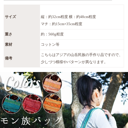
サイズ
縦：約32cm程度 横：約48cm程度
マチ：約15cm×35cm程度
重さ
約：560g程度
素材
コットン等
こちらはアジアの山岳民族の手作り品ですので、
備考
少しづつ模様やパターンが異なります。