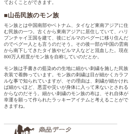
ておくことができます。
■山岳民族のモン族
モン族とは中国南部やベトナム、タイなど東南アジアに住
む民族の一つ。古くから東南アジアに居住していて、ハリ
プンチャイ王国を建て、後にビルマのペグーに移り住んだ
のでペグー人とも言うのだそう。その後一部が中国の雲南
から南下してきたタイ族やビルマ人などと混血した。現在
800万人程度がモン族を自称していのだとか。
モン族は手書きの藍染めの生地に細かい刺繍を施した民族
衣装で着飾っています。モン族の刺繍は目が細かくカラフ
ルな事で知られていますが、その理由は、刺繍が細かけれ
ば細かいほど、悪霊や災いが身体に入って来ないとされる
からなのだそう。細かい刺繍のモン族の布は、それ自体が
幸運を願って作られたラッキーアイテムと考えることがで
きますね。