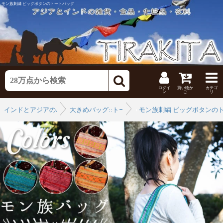
モン族刺繍 ビッグボタンのトートバッグ
ログイ
買い物か
カテゴ
ン
ご
リ
インドとアジアのバッグ
大きめバッグ::トートバッグ
›
モン族刺繍 ビッグボタンの
›