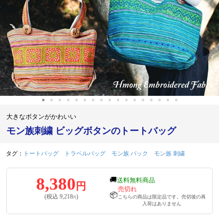
大きなボタンがかわいい
モン族刺繍 ビッグボタンのトートバッグ
タグ：
トートバッグ
トラベルバッグ
モン族 バック
モン族 刺繍
8,380
🚚
送料無料商品
円
売切れ
📦
(税込
9,218
)
こちらの商品は限定品です。売切後の再
円
入荷はありません