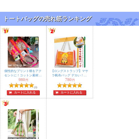
トートバッグの売れ筋ランキング
個性的なプリント柄をアク
【ロングストラップ】マサ
セントに！コットン素材の
ラ帆布バッグ デカい！頑
980
780
シンプルエコバッグ
丈！便利！！
円
円
(1)
カートに入れる
カートに入れる