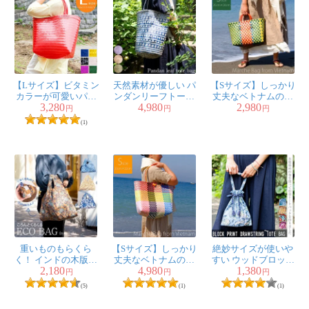
【Lサイズ】ビタミン
天然素材が優しい パ
【Sサイズ】しっかり
カラーが可愛いパサ
ンダンリーフトート
丈夫なベトナムのマ
3,280
4,980
2,980
ールバッ
バッグ
ルシェバッ
円
円
円
グ-36cm×48cm
グ-35cm×26cm
(1)
重いものもらくら
【Sサイズ】しっかり
絶妙サイズが使いや
く！ インドの木版染
丈夫なベトナムのマ
すい ウッドブロック
2,180
4,980
1,380
め ころんとエコバ
ルシェショルダーバ
プリントの巾着トー
円
円
円
ッグ
ッグ-33cm×32cm
トバッグ
(5)
(1)
(1)