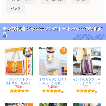
バッグ
モン族刺繍 ビッグボタンのトートバッグの類似商
品
【ロングストラッ
【XLサイズ】ビタミ
インドのカラフルマ
プ】マサラ帆布バッ
ンカラーが可愛いパ
ーケットエコバッグ
780
5,480
980
グ デカい！頑丈！便
サールバッ
円
円
円
利！！
グ-38cm×60cm
(1)
(3)