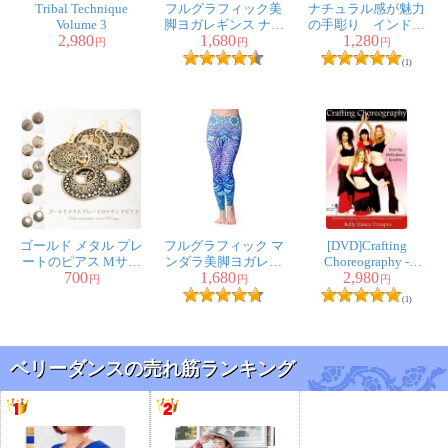
Tribal Technique
フルグラフィック美
ナチュラル感が魅力
Volume 3
脚ヨガレギンス ナチ
の手彫り インドの
2,980
1,680
1,280
ュラル＆フラワー系 -
木製トライバルピア
円
円
円
トロピカルリーフ
ス〔フェイクゲー
(1)
ジ〕 - ルナ・クロー
ゴールド メタル プレ
フルグラフィック マ
[DVD]Crafting
ートのピアス Mサイ
ンダラ美脚ヨガレギ
Choreography -
700
1,680
2,980
ズ
ンス - サイケデリック
Starring Bellydance
円
円
円
マンダラ
Soulfire
(1)
ベリーダンスの売れ筋ランキング