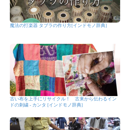
魔法の打楽器 タブラの作り方[インドモノ辞典]
古い布を上手にリサイクル！ 古来から伝わるイン
ドの刺繍 - カンタ [インドモノ辞典]