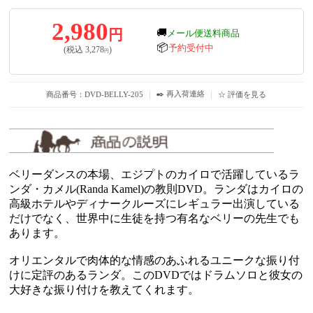
2,980
円
🚚
メール便送料商品
📦
予約受付中
(税込
3,278
)
円
✒️ 再入荷連絡
商品番号：DVD-BELLY-205
｜
｜
☆ 評価を見る
ベリーダンスの本場、エジプトのカイロで活躍しているラ
ンダ・カメル(Randa Kamel)の教則DVD。ランダはカイロの
高級ホテルやディナークルーズにレギュラー出演している
だけでなく、世界中に生徒を持つ有名なベリーの先生でも
あります。
オリエンタルで肉体的な情感のあふれるユニークな振り付
けに定評のあるランダ。このDVDではドラムソロと彼女の
大好きな振り付けを教えてくれます。