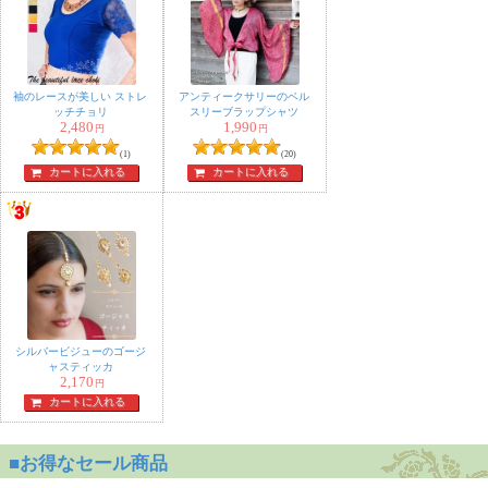
袖のレースが美しい ストレ
アンティークサリーのベル
ッチチョリ
スリーブラップシャツ
2,480
1,990
円
円
(1)
(20)
カートに入れる
カートに入れる
シルバービジューのゴージ
ャスティッカ
2,170
円
カートに入れる