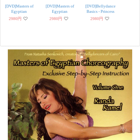
[DVD]Masters of
[DVD]Masters of
[DVD]Bellydance
Egyptian
Egyptian
Basics - Princess
Choreography Vol.2 -
Choreography Vol.10
Farhana
2980
円
2980
円
2980
円
Diana Tarkhan
- Caroline
‹
›