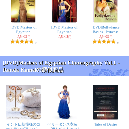
[DVD]Masters of
[DVD]Masters of
[DVD]Bellydance
Egyptian
Egyptian
Basics - Princess
2,980
2,980
2,980
Choreography Vol.2 -
Choreography Vol.10 -
Farhana
円
円
円
Diana Tarkhan
Caroline
(1)
(2)
[DVD]Masters of Egyptian Choreography Vol.1 -
Randa Kamelの類似商品
インド伝統模樣のゴ
ベリーダンス衣装
Tales of Desire
ールデンピアス(パワ
ブラ&ベルトセット