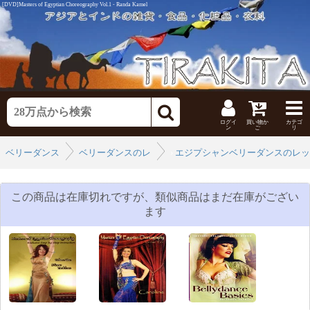
[DVD]Masters of Egyptian Choreography Vol.1 - Randa Kamel
ログイ
買い物か
カテゴ
ン
ご
リ
ベリーダンス
ベリーダンスのレッスンDVD
›
エジプシャンベリーダンスのレッ
›
この商品は在庫切れですが、類似商品はまだ在庫がござい
ます