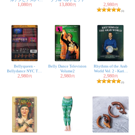
1,080
13,800
2,980
ーストーン付)
円
円
円
(1)
Bellyqueen -
Belly Dance Television
Rhythms of the Arab
Bellydance NYC The
Volume2
World Vol. 2 - Karim
2,980
2,980
2,980
Ultimate Fusion
Nagi
円
円
円
Experience
(1)