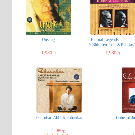
Unsung
Eternal Legends 2 -
Pt.Bhimsen Joshi＆Pｔ.Jasr
1,980
1,980
円
円
Dharohar-Abhijit Pohankar
Unheard Ju
1,980
円