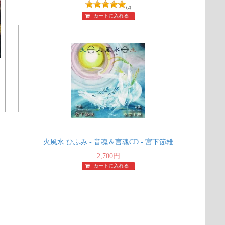
(2)
カートに入れる
火風水 ひふみ - 音魂＆言魂CD - 宮下節雄
2,700
円
カートに入れる