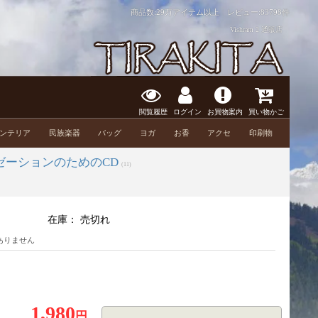
商品数:29万アイテム以上 レビュー:
83798件
Vishram 2 通販店
閲覧履歴
ログイン
お買物案内
買い物かご
ンテリア
民族楽器
バッグ
ヨガ
お香
アクセ
印刷物
ゼーションのためのCD
(11)
在庫：
売切れ
ありません
1,980
円