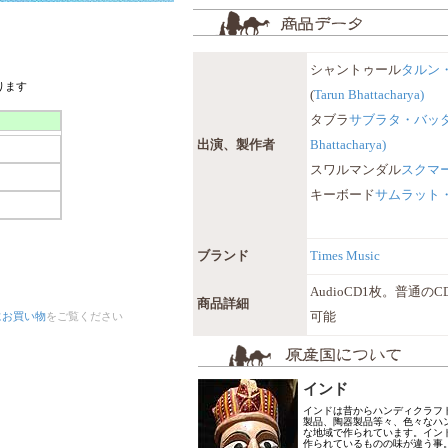
シャントゥール
タルン
ります
(
Tarun Bhattacharya)
タブラ
サブラタ・バッ
出演、製作者
Bhattacharya)
スワルマンダル
スクマ
キーボード
サムラット
ブランド
Times Music
AudioCD1枚。普通
商品詳細
にお買い物
をご覧ください
可能
インド
インドは昔からハンディクラフ
製品、陶器製品等々、色々なハ
な地域で作られています。イン
作られているものの味が違う事