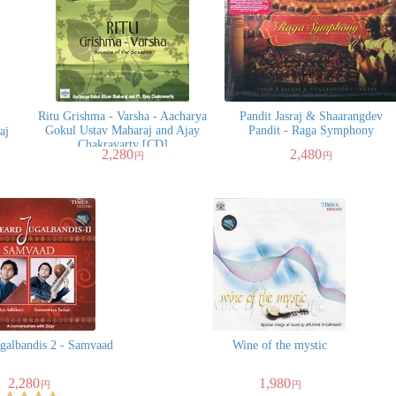
Ritu Grishma - Varsha - Aacharya
Pandit Jasraj & Shaarangdev
Gokul Ustav Maharaj and Ajay
Pandit - Raga Symphony
aj
Chakravarty [CD]
2,280
2,480
円
円
galbandis 2 - Samvaad
Wine of the mystic
2,280
1,980
円
円