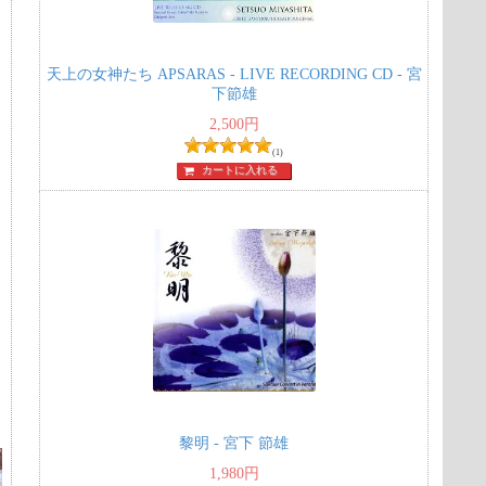
天上の女神たち APSARAS - LIVE RECORDING CD - 宮
下節雄
2,500
円
(1)
カートに入れる
黎明 - 宮下 節雄
1,980
円