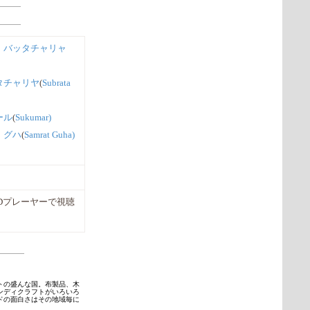
・バッタチャリャ
タチャリヤ
(
Subrata
ール
(
Sukumar)
・グハ
(
Samrat Guha)
のCDプレーヤーで視聴
トの盛んな国。布製品、木
ンディクラフトがいろいろ
ドの面白さはその地域毎に
。