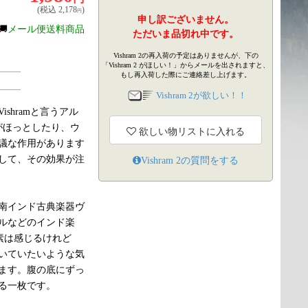
(税込
2,178
)
円
申し訳ございません。
🚚
メール便送料商品
ただいま品切れ中です。
Vishram 2の再入荷の予定はありませんが、下の
「Vishram 2 がほしい！」からメールを出されますと、
もし再入荷した際にご連絡差し上げます。
Vishram 2が欲しい！！
shramと言うアル
がほっとしたり、ウ
欲しい物リストに入れる
議な作用があります
して、その効果が注
Vishram 2
の質問をする
南インド古典楽器ヴ
ルなどのインド楽
素は感じるけれど
いていたいような気
ます。腹の底にずっ
る一枚です。