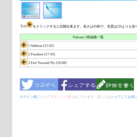
下の
をクリックすると試聴出来ます。長さは45秒で、音質はCDよりも劣
Vishram 2収録曲一覧
1.Stillness [12:42]
2.Freedom [17:43]
3.Feel Yourself Fly [16:08]
ログイン後
にシェアで
ポイント還元
をしています。詳しくは
シェアしてお得