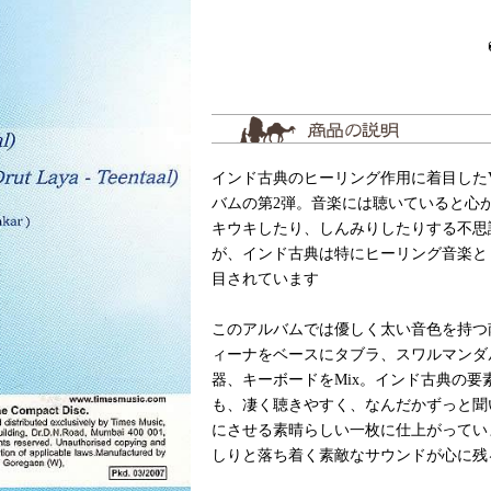
インド古典のヒーリング作用に着目したVi
バムの第2弾。音楽には聴いていると心
キウキしたり、しんみりしたりする不思
が、インド古典は特にヒーリング音楽と
目されています
このアルバムでは優しく太い音色を持つ
ィーナをベースにタブラ、スワルマンダ
器、キーボードをMix。インド古典の要
も、凄く聴きやすく、なんだかずっと聞
にさせる素晴らしい一枚に仕上がってい
しりと落ち着く素敵なサウンドが心に残