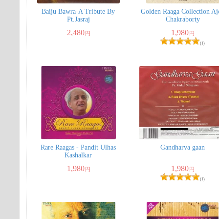
Baiju Bawra-A Tribute By
Golden Raaga Collection Aj
Pt.Jasraj
Chakraborty
2,480
1,980
円
円
(1)
Rare Raagas - Pandit Ulhas
Gandharva gaan
Kashalkar
1,980
1,980
円
円
(1)