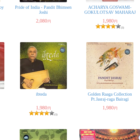
oy
Pride of India - Pandit Bhimsen
ACHARYA GOSWAMI-
Joshi
GOKULOTSAV MAHARAJ
2,080
1,980
円
円
(1)
ibteda
Golden Raaga Collection
Pt.Jasraj-raga Bairagi
1,980
1,980
円
円
(1)