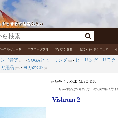
アーユルヴェーダ
エスニック衣料
アジアン食材
食器・キッチンウェア
イ
インド音楽
›
YOGAとヒーリング
›
ヒーリング・リラク
(174)
(11)
ヨガ用品
›
ヨガのCD
(366)
(56)
商品番号：
MCD-CLSC-1183
こちらの商品は限定品です。売切後の再入荷は
Vishram 2