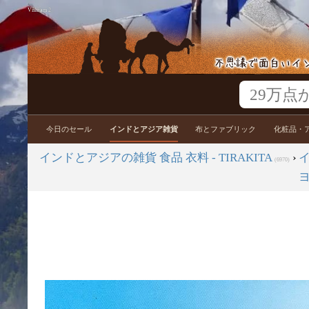
Vishram 2
今日のセール
インドとアジア雑貨
布とファブリック
化粧品・
インドとアジアの雑貨 食品 衣料 - TIRAKITA
›
(6970)