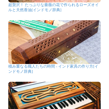
超贅沢！ たっぷりな薔薇の花で作られるローズオイ
ルと天然香油[インドモノ辞典]
積み重なる職人たちの時間 - インド家具の作り方[イ
ンドモノ辞典]