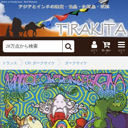
Malice in Wonderland - Mad Moments
ログイ
買い物か
カテゴ
ン
ご
リ
トランス
CD::ダークサイケ
›
ダークサイケ
›