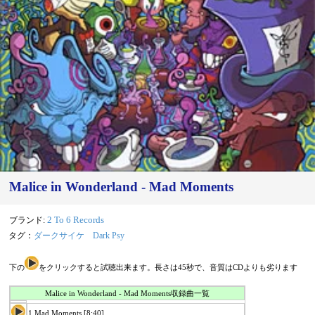
Malice in Wonderland - Mad Moments
ブランド:
2 To 6 Records
タグ：
ダークサイケ
Dark Psy
下の
をクリックすると試聴出来ます。長さは45秒で、音質はCDよりも劣ります
Malice in Wonderland - Mad Moments収録曲一覧
1.Mad Moments [8:40]