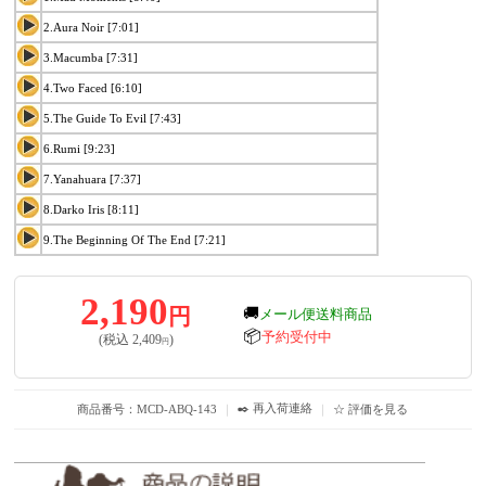
2.Aura Noir [7:01]
3.Macumba [7:31]
4.Two Faced [6:10]
5.The Guide To Evil [7:43]
6.Rumi [9:23]
7.Yanahuara [7:37]
8.Darko Iris [8:11]
9.The Beginning Of The End [7:21]
2,190
円
🚚
メール便送料商品
📦
予約受付中
(税込
2,409
)
円
✒️ 再入荷連絡
商品番号：MCD-ABQ-143
｜
｜
☆ 評価を見る