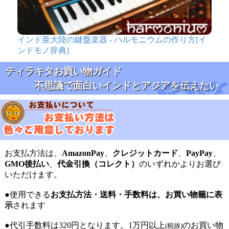
インド亜大陸の鍵盤楽器 - ハルモニウムの作り方[イ
ンドモノ辞典]
ティラキタお買い物ガイド
不思議で面白いインドとアジアを伝えたい
お支払方法は、
AmazonPay
、
クレジットカード
、
PayPay
、
GMO後払い
、
代金引換（コレクト）
のいずれかよりお選び
いただけます。
●使用できる
お支払方法・送料・手数料は、お買い物籠に表
示
されます
●代引手数料は320円となります。1万円以上
のお買い物
(税抜)