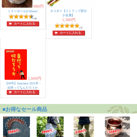
980
円
タコポイ【ストラップ部分
ミラーボール[110mm]
が金属】
(4)
1,380
円
カートに入れる
(1)
カートに入れる
1,000
円
【49号】Spectator 2021年 -
自然ってなんだろうか
カートに入れる