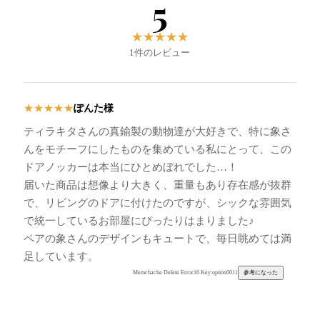
5
★
★
★
★
★
1件のレビュー
ぽんた様
★
★
★
★
★
ティラキタさんの真鍮製の動物達が大好きで、特に象さ
んをモチーフにしたものを集めている私にとって、この
ドアノッカーは本当にひとめぼれでした…！
届いた商品は想像より大きく、重量もあり存在感が抜群
で、リビングのドアに付けたのですが、シックな雰囲気
で統一しているお部屋にぴったりはまりました♪
ペアの象さんのデザインもキュートで、毎日眺めては満
足しています。
Memchache Delete Error16 Key:option0011