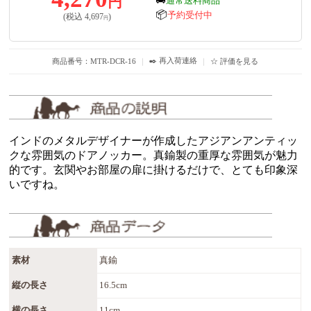
円
通常送料商品
📦
予約受付中
(税込
4,697
)
円
✒️ 再入荷連絡
商品番号：MTR-DCR-16
｜
｜
☆ 評価を見る
インドのメタルデザイナーが作成したアジアンアンティッ
クな雰囲気のドアノッカー。真鍮製の重厚な雰囲気が魅力
的です。玄関やお部屋の扉に掛けるだけで、とても印象深
いですね。
素材
真鍮
縦の長さ
16.5cm
横の長さ
11cm