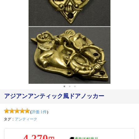
アジアンアンティック風ドアノッカー
(
評価:
1
件
)
タグ：
アンティーク
4,270
🚚