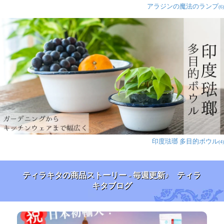
アラジンの魔法のランプ
(6)
印度琺瑯 多目的ボウル
(4)
ティラキタの商品ストーリー - 毎週更新♪ ティラ
キタブログ