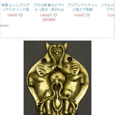
蝶番 ヒンジ アジア
ブラス製 象のドアベ
アジアンアンティッ
ゾウさん
ンアンティック風
ル - [高さ：約25cm]
ク風ドア装飾
ドア
2980
円
19800
円
4380
円
3200
送料無料
‹
›