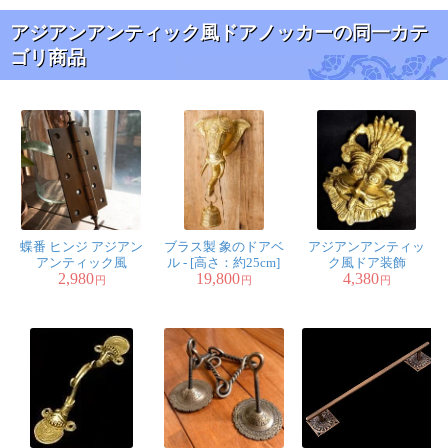
アジアンアンティック風ドアノッカーの同一カテ
ゴリ商品
蝶番 ヒンジ アジアン
ブラス製 象のドアベ
アジアンアンティッ
アンティック風
ル - [高さ：約25cm]
ク風ドア装飾
2,980
19,800
4,380
円
円
円