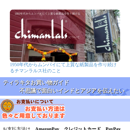
1950年代からムンバイにて上質な紙製品を作り続け
るチマンラルス社のこと
ティラキタお買い物ガイド
不思議で面白いインドとアジアを伝えたい
お支払方法は、
AmazonPay
、
クレジットカード
、
PayPay
、