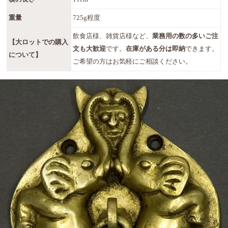
重量
725g程度
飲食店様、雑貨店様など、
業務用の数の多いご注
【大ロットでの購入
文も大歓迎
です。
在庫がある分は即納
できます。
について】
ご希望の方はお気軽にご相談ください。