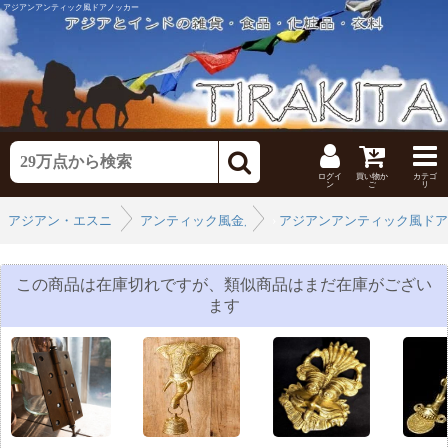
アジアンアンティック風ドアノッカー
ログイ
買い物か
カテゴ
ン
ご
リ
アジアン・エスニックなインテリア
アンティック風金属製品
›
アジアンアンティック風ドア
›
この商品は在庫切れですが、類似商品はまだ在庫がござい
ます