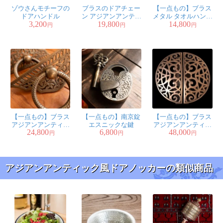
ゾウさんモチーフの
ブラスのドアチェー
【一点もの】ブラス
ドアハンドル
ン アジアンアンティ
メタル タオルハンガ
3,200
19,800
14,800
ック風
ー
円
円
円
【一点もの】ブラス
【一点もの】南京錠
【一点もの】ブラス
アジアンアンティッ
エスニックな鍵
アジアンアンティッ
24,800
6,800
48,000
ク風ドアハンドル
ク風ドアハンドル
円
円
円
アジアンアンティック風ドアノッカーの類似商品