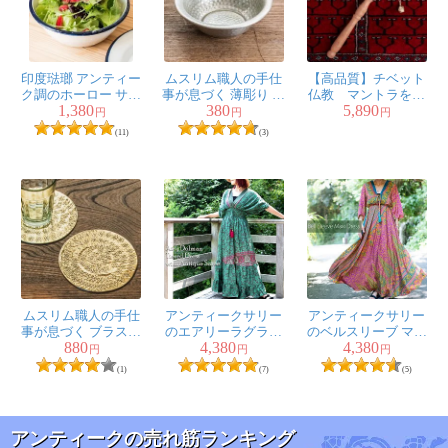
印度琺瑯 アンティー
ムスリム職人の手仕
【高品質】チベット
ク調のホーロー サラ
事が息づく 薄彫り ア
仏教 マントラを唱
1,380
380
5,890
ダボウル - 18.5cm
ルミボウル 直径：約
える 手持ちマニ車
円
円
円
8.5cm
[長さ：約23cm]
(11)
(3)
ムスリム職人の手仕
アンティークサリー
アンティークサリー
事が息づく ブラスコ
のエアリーラグラン
のベルスリーブ マキ
880
4,380
4,380
ースター 網目仕上げ
ティアードドレス
シワンピース
円
円
円
(1)
(7)
(5)
アンティークの売れ筋ランキング