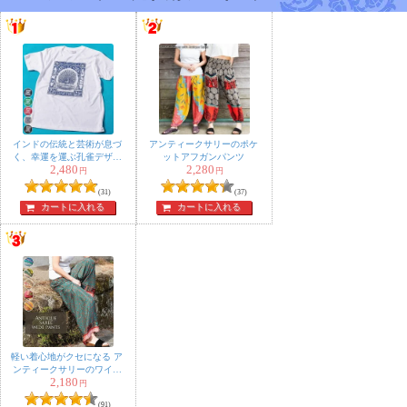
インドの伝統と芸術が息づ
アンティークサリーのポケ
く、幸運を運ぶ孔雀デザイ
ットアフガンパンツ
2,480
2,280
ン アンティーク調 Tシ
円
円
ャツ 5.6oz生地 綿 コットン
(31)
(37)
100%
カートに入れる
カートに入れる
軽い着心地がクセになる ア
ンティークサリーのワイド
2,180
パンツ
円
(91)