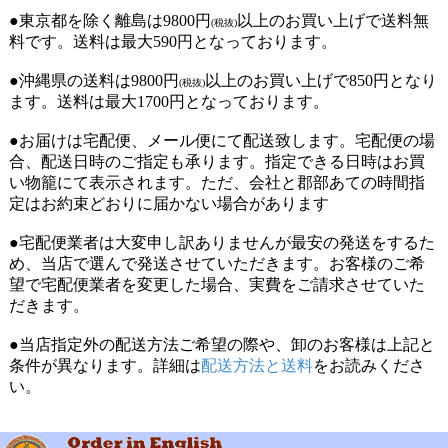
●東京都を除く離島は9800円
以上のお買い上げで送料無
(税抜)
料です。送料は最大590円となっております。
●沖縄県の送料は9800円
以上のお買い上げで850円となり
(税抜)
ます。送料は最大1700円となっております。
●お届けは宅配便、メール便にて配送致します。宅配便の場
合、配送日時のご指定も承ります。指定できる日時はお買
い物籠にて表示されます。ただ、会社と郡部あての時間指
定はお約束どおりに届かない場合があります
●宅配便業者は大変申し訳ありませんが最安の発送をするた
め、当店で選んで発送させていただきます。お客様のご希
望で宅配便業者を変更した場合、実費をご請求させていた
だきます。
●当店指定外の配送方法ご希望の際や、卸のお客様は上記と
条件が異なります。詳細は
配送方法と送料
をお読みくださ
い。