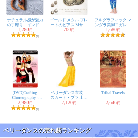
ナチュラル感が魅力
ゴールド メタル プレ
フルグラフィック マ
の手彫り インドの
ートのピアス Mサイ
ンダラ美脚ヨガレギ
1,280
700
1,680
木製トライバルピア
ズ
ンス - サイケデリック
円
円
円
ス〔フェイクゲー
マンダラ
(1)
ジ〕 - ルナ・クロー
[DVD]Crafting
ベリーダンス衣装
Tribal Travels
Choreography -
スカート・ブラ 上下
2,980
7,120
2,646
Starring Bellydance
セット
円
円
円
Soulfire
(1)
ベリーダンスの売れ筋ランキング