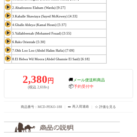
2.Ahadounou Elaham (Warda) [9:27]
3.Kahalle Shawiaya (Sayed McKowey) [4:33]
4.Ghalle Ahleya (Kamal Hosni) [5:37]
5.Yallahbeenah (Mohamed Fouad) [3:55]
6.Raks Orientale [5:30]
7.Ohh Loo Loo (Abdel Halim Hafiz) [7:09]
8.El Helwa Wil Moora (Abdel Ghannie El Said) [6:18]
2,380
円
🚚
メール便送料商品
📦
予約受付中
(税込
2,618
)
円
✒️ 再入荷連絡
商品番号：MCD-PEKO-188
｜
｜
☆ 評価を見る