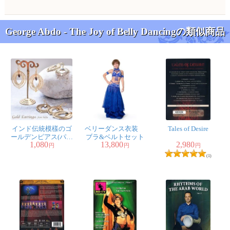
George Abdo - The Joy of Belly Dancingの類似商品
インド伝統模樣のゴ
ベリーダンス衣装
Tales of Desire
ールデンピアス(パワ
ブラ&ベルトセット
1,080
13,800
2,980
ーストーン付)
円
円
円
(1)