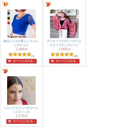
袖のレースが美しい ストレ
アンティークサリーのベル
ッチチョリ
スリーブラップシャツ
2,480
1,990
円
円
(1)
(20)
カートに入れる
カートに入れる
シルバービジューのゴージ
ャスティッカ
2,170
円
カートに入れる