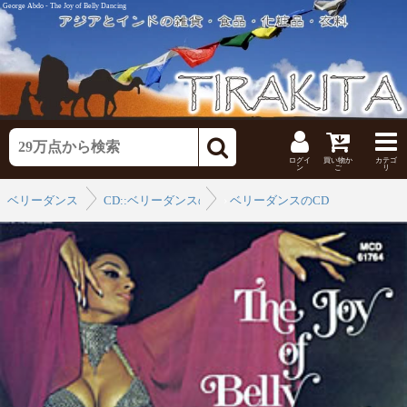
George Abdo - The Joy of Belly Dancing
ログイ
買い物か
カテゴ
ン
ご
リ
ベリーダンス
CD::ベリーダンスのCD
›
ベリーダンスのCD
›