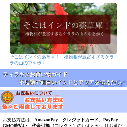
そこはインドの薬草庫！ 植物相が豊富すぎるケラ
ラの山の中を歩く
ティラキタお買い物ガイド
不思議で面白いインドとアジアを伝えたい
お支払方法は、
AmazonPay
、
クレジットカード
、
PayPay
、
GMO後払い
、
代金引換（コレクト）
のいずれかよりお選び