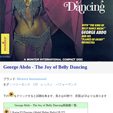
George Abdo - The Joy of Belly Dancing
ブランド:
Monitor International
タグ：
ベリーダンス
CD
レッスン
パフォーマンス
下の
をクリックすると試聴出来ます。長さは45秒で、音質はCDよりも劣ります
George Abdo - The Joy of Belly Dancing収録曲一覧
1.Kariat El Fingian (Abdel Halim Hafiz) [8:37]