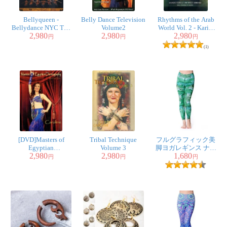
Bellyqueen -
Belly Dance Television
Rhythms of the Arab
Bellydance NYC The
Volume2
World Vol. 2 - Karim
2,980
2,980
2,980
Ultimate Fusion
Nagi
円
円
円
Experience
(1)
[DVD]Masters of
Tribal Technique
フルグラフィック美
Egyptian
Volume 3
脚ヨガレギンス ナチ
2,980
2,980
1,680
Choreography Vol.10 -
ュラル＆フラワー系 -
円
円
円
Caroline
トロピカルリーフ