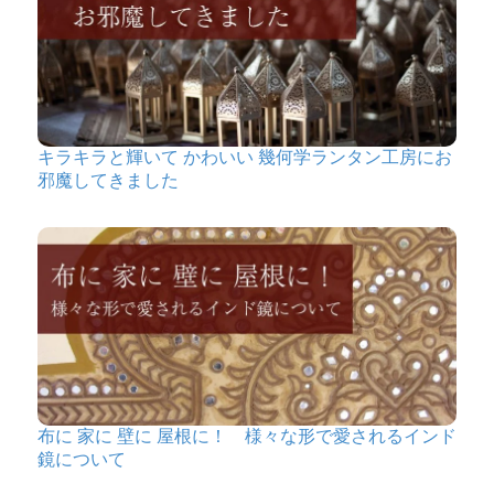
キラキラと輝いて かわいい 幾何学ランタン工房にお
邪魔してきました
布に 家に 壁に 屋根に！ 様々な形で愛されるインド
鏡について