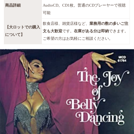
商品詳細
AudioCD。CD1枚。普通のCDプレーヤーで視聴
可能
飲食店様、雑貨店様など、
業務用の数の多いご注
【大ロットでの購入
文も大歓迎
です。
在庫がある分は即納
できます。
について】
ご希望の方はお気軽にご相談ください。