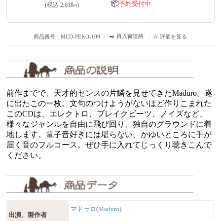
📦
予約受付中
(税込
2,618
)
円
✒️ 再入荷連絡
商品番号：MCD-PEKO-109
｜
｜
☆ 評価を見る
前作までで、天才的センスの片鱗を見せてきたMaduro。遂
に出たこの一枚。文句のつけようがないほど作りこまれた
このCDは、エレクトロ、ブレイクビーツ、ノイズなど、
様々なジャンルを自由に飛び回り、独自のグラウンドに着
地します。電子音好きには堪らない、かゆいところに手が
届く音のフルコース。ぜひ手に入れてじっくり聴きこんで
ください。
マドゥロ
(
Maduro)
出演、製作者