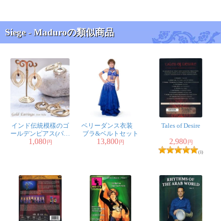
Siege - Maduroの類似商品
インド伝統模樣のゴ
ベリーダンス衣装
Tales of Desire
ールデンピアス(パワ
ブラ&ベルトセット
1,080
13,800
2,980
ーストーン付)
円
円
円
(1)