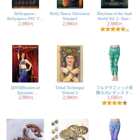
Bellyqueen -
Belly Dance Television
Rhythms of the Arab
Bellydance NYC The
Volume2
World Vol. 2 - Karim
2,980
2,980
2,980
Ultimate Fusion
Nagi
円
円
円
Experience
(1)
[DVD]Masters of
Tribal Technique
フルグラフィック美
Egyptian
Volume 3
脚ヨガレギンス ナチ
2,980
2,980
1,680
Choreography Vol.10 -
ュラル＆フラワー系 -
円
円
円
Caroline
トロピカルリーフ