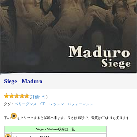
Siege - Maduro
(
評価:
1
件
)
タグ：
ベリーダンス
CD
レッスン
パフォーマンス
下の
をクリックすると試聴出来ます。長さは45秒で、音質はCDよりも劣ります
Siege - Maduro収録曲一覧