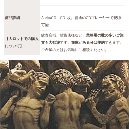
商品詳細
AudioCD。CD1枚。普通のCDプレーヤーで視聴
可能
飲食店様、雑貨店様など、
業務用の数の多いご注
【大ロットでの購入
文も大歓迎
です。
在庫がある分は即納
できます。
について】
ご希望の方はお気軽にご相談ください。