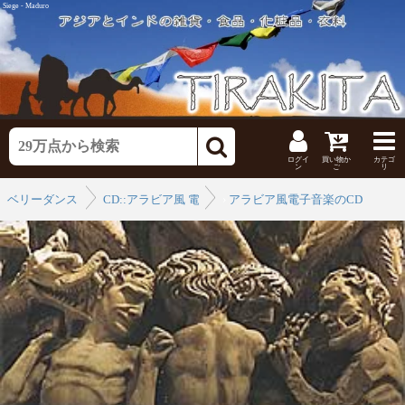
Siege - Maduro
ログイ
買い物か
カテゴ
ン
ご
リ
ベリーダンス
CD::アラビア風 電子 音楽
›
アラビア風電子音楽のCD
›