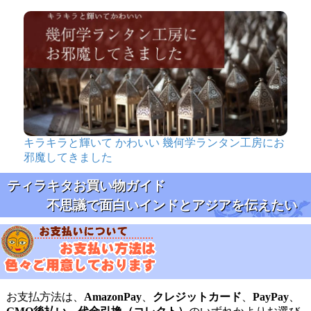
キラキラと輝いて かわいい 幾何学ランタン工房にお
邪魔してきました
ティラキタお買い物ガイド
不思議で面白いインドとアジアを伝えたい
お支払方法は、
AmazonPay
、
クレジットカード
、
PayPay
、