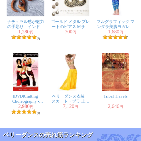
ナチュラル感が魅力
ゴールド メタル プレ
フルグラフィック マ
の手彫り インドの
ートのピアス Mサイ
ンダラ美脚ヨガレギ
1,280
700
1,680
木製トライバルピア
ズ
ンス - サイケデリック
円
円
円
ス〔フェイクゲー
マンダラ
(1)
ジ〕 - ルナ・クロー
[DVD]Crafting
ベリーダンス衣装
Tribal Travels
Choreography -
スカート・ブラ 上下
2,980
7,120
2,646
Starring Bellydance
セット
円
円
円
Soulfire
(1)
ベリーダンスの売れ筋ランキング