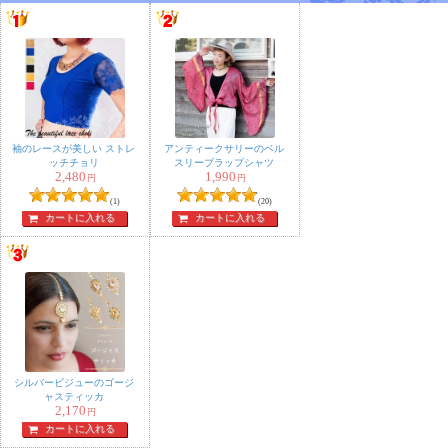
袖のレースが美しい ストレ
アンティークサリーのベル
ッチチョリ
スリーブラップシャツ
2,480
1,990
円
円
(1)
(20)
カートに入れる
カートに入れる
シルバービジューのゴージ
ャスティッカ
2,170
円
カートに入れる