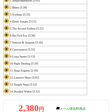
1.Ampersandstorm [3:05]
2.Bitten [3:39]
3.Scythian [3:35]
4.Drink Ganges [3:21]
5.The Second Endless [3:22]
6.Her Evil Eye [3:56]
7.Sentries & Serpents [3:50]
8.Caravanserai [3:55]
9.Lotus Stutter [3:15]
10.Night Dueling [3:20]
11.Siege Engines [2:56]
12.Lanterns Shine [3:01]
13.Temple Steps [3:52]
14.Dwelled Within [3:52]
2,380
円
🚚
メール便送料商品