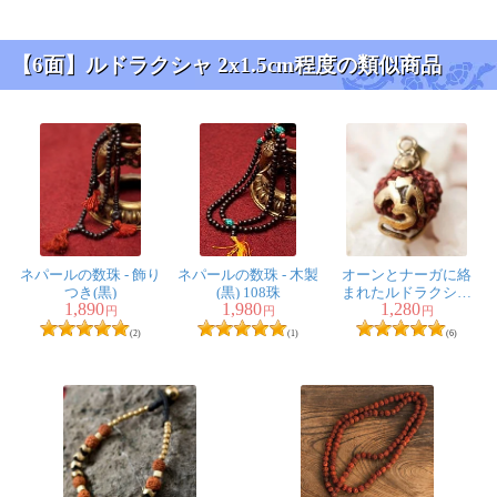
【6面】ルドラクシャ 2x1.5cm程度の類似商品
ネパールの数珠 - 飾り
ネパールの数珠 - 木製
オーンとナーガに絡
つき(黒)
(黒) 108珠
まれたルドラクシャ
1,890
1,980
1,280
のペンダントトップ
円
円
円
(2)
(1)
(6)