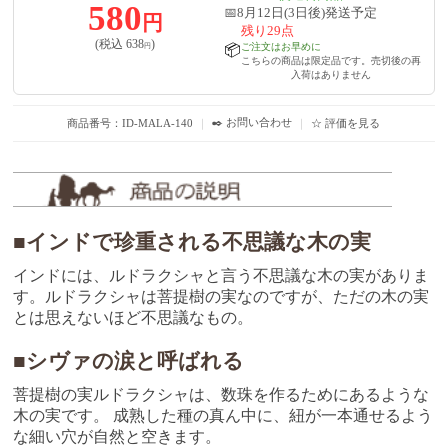
580
📅8月12日(3日後)発送予定
円
残り29点
(税込
638
)
ご注文はお早めに
円
📦
こちらの商品は限定品です。売切後の再
入荷はありません
✒️ お問い合わせ
商品番号：ID-MALA-140
｜
｜
☆ 評価を見る
■インドで珍重される不思議な木の実
インドには、ルドラクシャと言う不思議な木の実がありま
す。ルドラクシャは菩提樹の実なのですが、ただの木の実
とは思えないほど不思議なもの。
■シヴァの涙と呼ばれる
菩提樹の実ルドラクシャは、数珠を作るためにあるような
木の実です。 成熟した種の真ん中に、紐が一本通せるよう
な細い穴が自然と空きます。