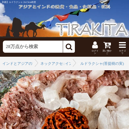
【6面】ルドラクシャ 2x1.5cm程度
ログイ
買い物か
カテゴ
ン
ご
リ
インドとアジアのアクセ
ネックアクセ::インド風数珠
›
ルドラクシャ(菩提樹の実)
›