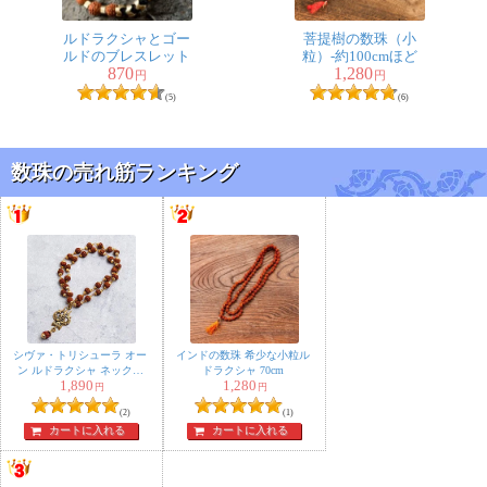
ルドラクシャとゴー
菩提樹の数珠（小
ルドのブレスレット
粒）-約100cmほど
870
1,280
円
円
(5)
(6)
数珠の売れ筋ランキング
シヴァ・トリシューラ オー
インドの数珠 希少な小粒ル
ン ルドラクシャ ネックレ
ドラクシャ 70cm
1,890
1,280
ス
円
円
(2)
(1)
カートに入れる
カートに入れる