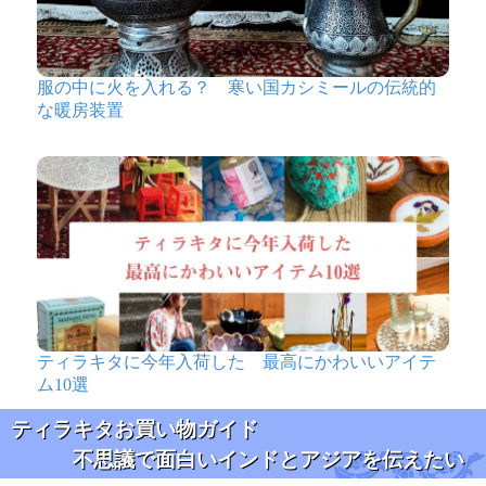
服の中に火を入れる？ 寒い国カシミールの伝統的
な暖房装置
ティラキタに今年入荷した 最高にかわいいアイテ
ム10選
ティラキタお買い物ガイド
不思議で面白いインドとアジアを伝えたい