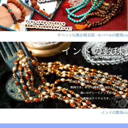
チベット仏教が残る国 - ネパールの数珠
(13)
インドの数珠
(52)