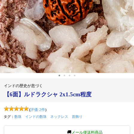
‹
›
インドの歴史が息づく
【6面】ルドラクシャ 2x1.5cm程度
(
評価:
2
件
)
タグ：
数珠
インドの数珠
ネックレス
首飾り
🚚
メール便送料商品