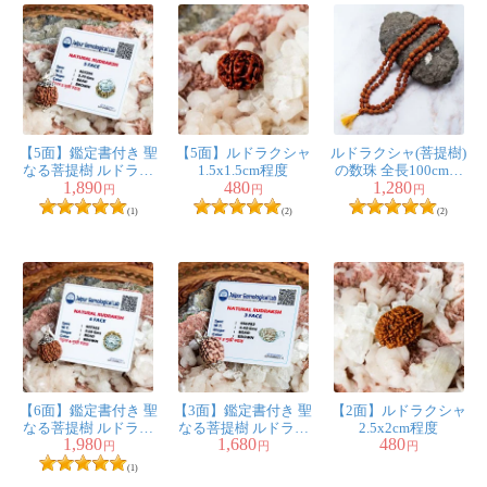
【5面】鑑定書付き 聖
【5面】ルドラクシャ
ルドラクシャ(菩提樹)
なる菩提樹 ルドラク
1.5x1.5cm程度
の数珠 全長100cm程
1,890
480
1,280
シャのペンダントト
度
円
円
円
ップ
(1)
(2)
(2)
【6面】鑑定書付き 聖
【3面】鑑定書付き 聖
【2面】ルドラクシャ
なる菩提樹 ルドラク
なる菩提樹 ルドラク
2.5x2cm程度
1,980
1,680
480
シャのペンダントト
シャのペンダントト
円
円
円
ップ
ップ
(1)