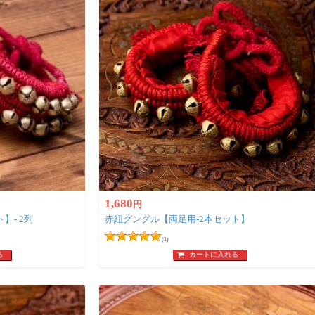
1,680
円
】- 2列
赤紐グングル【両足用-2本セット】
(1)
る
カートに入れる