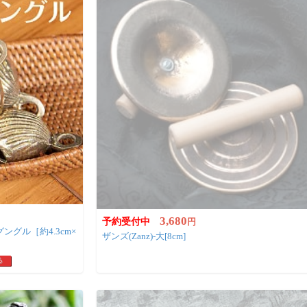
3,680
予約受付中
円
ングル［約4.3cm×
ザンズ(Zanz)-大[8cm]
る