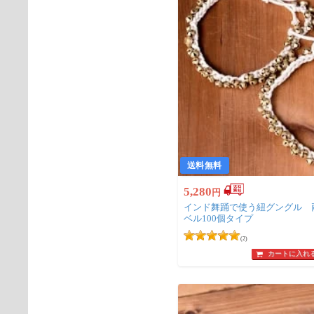
送料無料
5,280
円
インド舞踊で使う紐グングル 両
ベル100個タイプ
(2)
カートに入れ