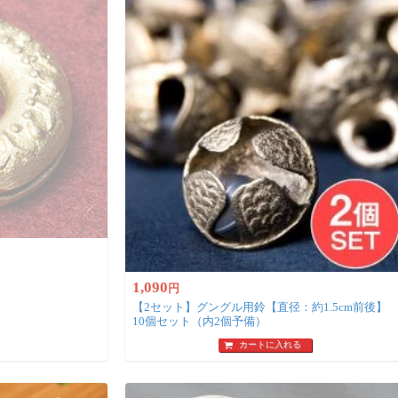
1,090
円
【2セット】グングル用鈴【直径：約1.5cm前後】
10個セット（内2個予備）
カートに入れる