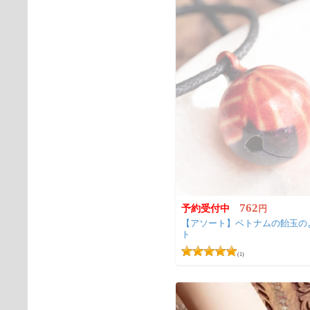
762
予約受付中
円
【アソート】ベトナムの飴玉の
ト
(1)