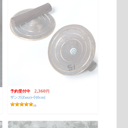
2,360
予約受付中
円
ザンズ(Zanz)-小[6cm]
(2)