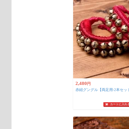
2,480
円
赤紐グングル【両足用-2本セット
カートに入れ