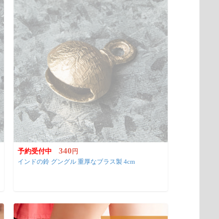
340
予約受付中
円
インドの鈴 グングル 重厚なブラス製 4cm