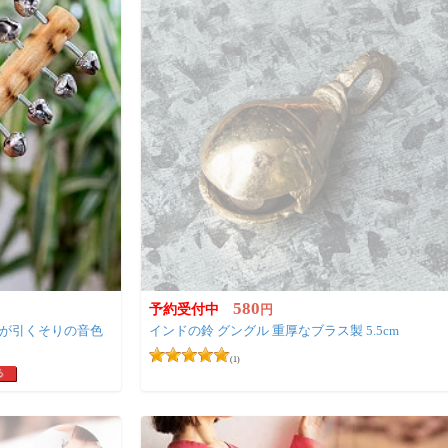
580
予約受付中
円
インドの鈴 グングル 重厚なブラス製 5.5cm
(1)
る