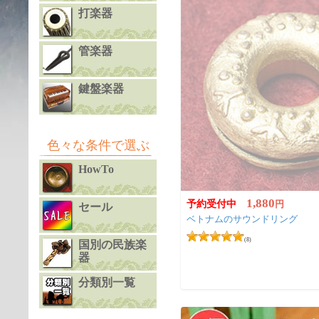
打楽器
管楽器
鍵盤楽器
色々な条件で選ぶ
HowTo
1,880
予約受付中
円
セール
ベトナムのサウンドリング
(8)
国別の民族楽
器
分類別一覧