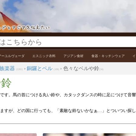
アーユルヴェーダ
エスニック衣料
アジアン食材
食器・キッチンウェア
イ
族楽器
›
銅鑼とベル
› 色々なベルや鈴
(1281)
(106)
(34)
や鈴
です。馬の首につける丸い鈴や、カタックダンスの時に足につけて音響
ますが、どの国に行っても、「素敵な鈴ないかなぁ…」とついつい探し