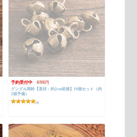
698
予約受付中
円
グングル用鈴【直径：約2cm前後】10個セット（内
2個予備）
(1)