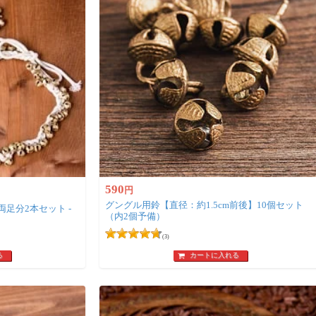
590
円
グングル用鈴【直径：約1.5cm前後】10個セット
足分2本セット -
（内2個予備）
(3)
る
カートに入れる