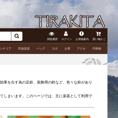
商品数:6970種類、291943個 レビュー:
83796件
色々なベルや鈴 通販店 -TIRAKITA.COM
閲覧履歴
ログイン
お買物案内
買い物かご
ンテリア
民族楽器
バッグ
ヨガ
お香
アクセ
印刷物
効果を出す為の足鈴、装飾用の鈴など、色々な鈴があり
てしまいます。このページでは、主に楽器として利用で