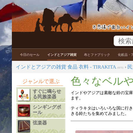
色々なベルや鈴
今日のセール
インドとアジア雑貨
布とファブリック
化粧品・
インドとアジアの雑貨 食品 衣料 - TIRAKITA
›
民
(6970)
色々なベル
ジャンルで選ぶ
すぐに鳴らせ
インドやアジアは素敵な鈴の宝庫
る民族楽器
ます。
シンギングボ
ティラキタはいろいろな国に行き
ール
きる鈴たちを集めてみました。
弦楽器