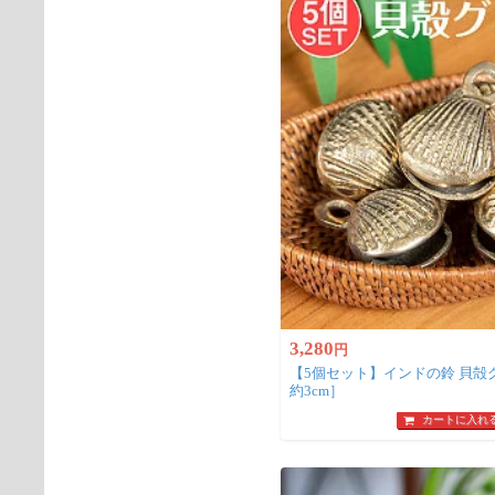
3,280
円
【5個セット】インドの鈴 貝殻グ
約3cm］
カートに入れ