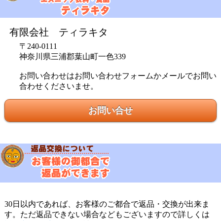
にんにく臭がないので食べやすいです。
有限会社 ティラキタ
〒240-0111
ティミー様
★
★
★
★
★
神奈川県三浦郡葉山町一色339
二分くらいフライパンであぶるかトースターで焼くかす
お問い合わせはお問い合わせフォームかメールでお問い
るとすぐに食べられます。パリパリとスパイシーでお酒
合わせくださいませ。
のつまみにうってつけです。ビール、焼酎にあいます。
小さい袋ですがけっこうたくさん（みっしり）入ってい
お問い合せ
るので、長いこと食べられます。つまみとしてストック
しておくのにおすすめです。
匿名希望様
★
★
★
★
★
ハマると病み付きになる一品です。
30日以内であれば、お客様のご都合で返品・交換が出来ま
す。ただ返品できない場合などもございますので詳しくは