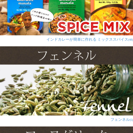
K様
★
★
★
★
★
パパドガーリック味は、サクサクの軽い食感と濃厚なガ
ーリックの風味が絶妙な組み合わせです！一口食べる
と、ガーリックの香りとコクが口いっぱいに広がり、や
インドカレーが簡単に作れる ミックススパイス
みつきになる美味しさが楽しめます。ビールやお酒のお
(48)
供に最適で、パーティーや飲み会で大人気のアイテムで
す。手軽に持ち運びができるので、アウトドアやピクニ
ックにもぴったり。ヘルシーなので、罪悪感なく楽しめ
る点も魅力的です。ガーリック好きな方に特におすすめ
の一品で、インド料理の本格的な味わいを手軽に楽しめ
ます。パパドガーリック味は、インドスナックの新定番
として、ぜひ試してみてください！
フェンネル
(5)
macaron様
★
★
★
★
★
ブンジャビマサラ味に続いてこ