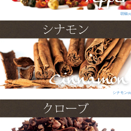
胡椒
(4)
たかみ様
★
★
★
★
★
程よい塩味とガーリックフレーバーで、非常にビールが
進む1品です。
スプレーでオイルを軽く振ってトースターにて1分ほど
で完成。とても焦げやすいので注意が必要ですが、子ど
もも大好きでよくリクエストされます。
タンパク質豊富なおやつとなり、重宝します。
シナモン
(8)
ぽりぽり様
★
★
★
★
★
中に入っているガーリックの香りがすごく良いです。お
つまみに最高だと思います！