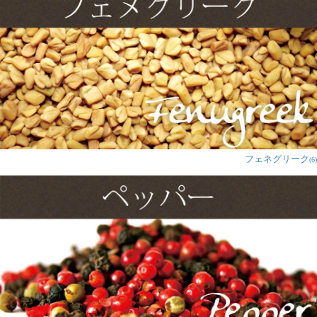
ちらもトースターで焼いてみま
した。そしてどうしても何枚焼
いても少し焦がしてしまいま
す。こちらはガーリック味です
がそんなにニンニクの風味が強くなく、クセがないので
食べやすかったです。
辛みは少しだけある感じでした。こちらで買った豆のイ
ンスタントカレーと共に頂きましたがとても美味しかっ
たです。常備しておきたい品です。
フェネグリーク
(6)
るー様
★
★
★
★
★
同シリーズのプレーンパパドがお気に入りでこちらも入
手してみました。が私にはガーリックが利き過ぎのよう
です。トマトやキュウリを刻んでのせたマサラパパドに
はいいかもしれません。