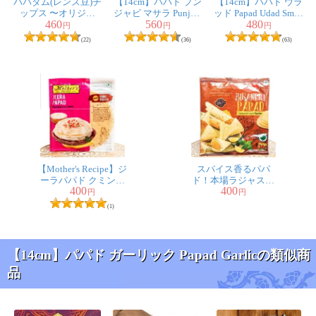
パパダム(レンズ豆)チ
【14cm】パパド プン
【14cm】パパド ウラ
ップス 〜オリジナ
ジャビ マサラ Punjabi
ッド Papad Udad Small
簡単にレンジでチンでも大丈夫ですよ！
460
560
480
ル〜
Masala Papad (lijjat)
(lijjat)
円
円
円
水分をきちんと飛ばせば、美味しくなると思いますので
(22)
(36)
(63)
是非お楽しみ頂けますと幸いです。
1人
の人が参考になったと言っています
ららら様
★
★
★
★
★
焼き方がイマイチ正しいのかどうか不明ですが，フライ
パンで焼いてみました。ほんのり塩気が後ひきます！砕
【Mother's Recipe】ジ
スパイス香るパパ
いてサラダに乗せたり，スープに入れたりおいしいで
ーラパパド クミンフ
ド！本場ラジャスタ
400
400
レーバー
ンの味 - 200g
円
円
す。
【Haldiram's】
(1)
1人
の人が参考になったと言っています
【14cm】パパド ガーリック Papad Garlicの類似商
cava様
★
★
★
★
★
品
フライパンであぶればすぐに出来ました。
カレーやスープにあわせて食べてます。