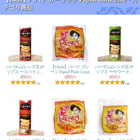
そんな中、ガーリックが一番食べやすかった。
テゴリ商品
ガーリックの匂いもキツくなく、塩加減も丁度いい。
ただ、全部がくっ付いており、剥がすとボロボロになり
ました。
一緒に頼んだマサラは大丈夫だっただけに残念でし
た。。
2人
の人が参考になったと言っています
パパダム(レンズ豆)チ
【14cm】パパド プレ
パパダム(レンズ豆)チ
ップス 〜スパイシー
ーン Papad Plain Lijjat
ップス 〜サワークリ
長谷 美直子様
★
★
★
★
★
460
480
460
＆スモーキーBBQ〜
ーム＆オニオン〜
円
円
円
これは そのままでは 味がうすく 私は食べ方が良く
(13)
(52)
(14)
分からなかったので 美味しく食べることはできません
でした(*^_^*)
■■■スタッフより■■■
プライパンで炙るか、トースターで焼いて是非お試し下
さい。