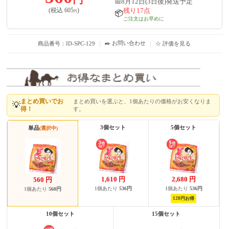
📅8月12日(3日後)発送予定
残り17点
(税込
605
)
円
📦
ご注文はお早めに
✒️ お問い合わせ
商品番号：ID-SPC-129
｜
｜
☆ 評価を見る
まとめ買いでお
まとめ買いを選ぶと、1個あたりの価格がお安くなりま
💡
得！
す。
3個セット
5個セット
単品
(選択中)
1,610
円
2,680
円
560
円
1個あたり
536円
1個あたり
536円
1個あたり
560円
120円お得
10個セット
15個セット