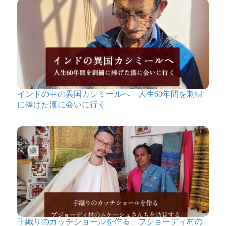
ンでも!
ニンニクの香りがいいです。崩してカレーのトッピング
に、ビールのお供に。
真由梨様
★
★
★
★
★
インドの中の異国カシミールへ 人生60年間を刺繍
プレーンよりも少しピリッとしたパパド。すごくおいし
に捧げた漢に会いに行く
かったです！！
家族全員に大人気で最初の一袋はあっと言う間になくな
りました。
２袋目は大事に大事に食べています。
<br>
<br>
上記の感想から数年ぶりの購入でした。
相変わらずパリッとした食感とガーリック風味でとても
手織りのカッチショールを作る、ブジョーディ村の
美味しかったです。