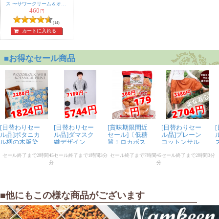
ス 〜サワークリーム＆オニ
460
今まで食べたパパドの中では、1
オン〜
円
番好みで、美味しいです。プレ
(14)
カートに入れる
ーンもとても美味しいですが、
ガーリックのきいたこのパパドが、最高です。焼いたら
すぐにプツプツになってきて、焦げてきてパリパリにな
ります。美味です。
匿名希望
★
★
★
★
★
ガーリックを強く感じるパリパリなせんべい？です。ト
ースターと薄く油をひいたフライパンで調理してみまし
た。タコス？のような食感です。止まらないです、こ
れ！！豆粉なので、調理方法によってはヘルシーに食べ
られると思います(油調理の方がうまい！！笑)
■他にもこの様な商品がございます