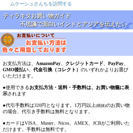
ムケーシュさんちを訪問する
今回はお酒のあてにもしているのですが、とてもよく合
います。
ティラキタお買い物ガイド
新しい食べ方を発見できました。
不思議で面白いインドとアジアを伝えたい
これからいろいろな食べ方を模索していきたいです。
お支払方法は、
AmazonPay
、
クレジットカード
、
PayPay
、
GMO後払い
、
代金引換（コレクト）
のいずれかよりお選び
購入者様
★
★
★
★
★
いただけます。
各種パパドがそろっているので、在庫があるものをいろ
●使用できる
お支払方法・送料・手数料は、お買い物籠に表
いろ購入してます。
示
されます
小さなフライパンに浅く油を入れて、さっと揚げて食べ
●代引手数料は320円となります。1万円以上
のお買い物
(税抜)
るのがおいしいです。
の場合、代引き手数料は無料となります。
また、リピします。
●カードはVISA、Master、Nicos、AMEX、JCBがご利用いた
だけます。手数料は無料です。