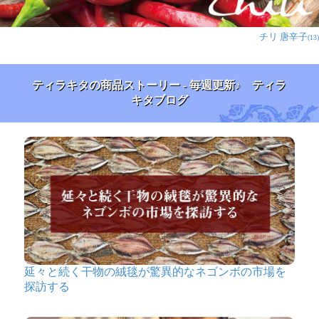
ありがとうございました！
チリ 唐辛子
(13)
たま様
ティラキタの商品ストーリー - 毎週更新♪ ティラ
★
★
★
★
★
キタブログ
以前南インド料理のお店に行った時に初めてパパドを食
べて気に入ったのですが、家では面倒かなと思い込んで
いました。
しかしレンジでパリパリのパパドが出来るのを知り、家
でも手軽に食べれてうれしいです。
お酒のおつまみにピッタリです。
辻 ミカ様
★
★
★
★
★
延々と続く干物の絨毯が驚異的なネゴンボの市場を
探訪する
うまいっすよ。
オーブントースターでもフライパンでも!!何ならレンチ