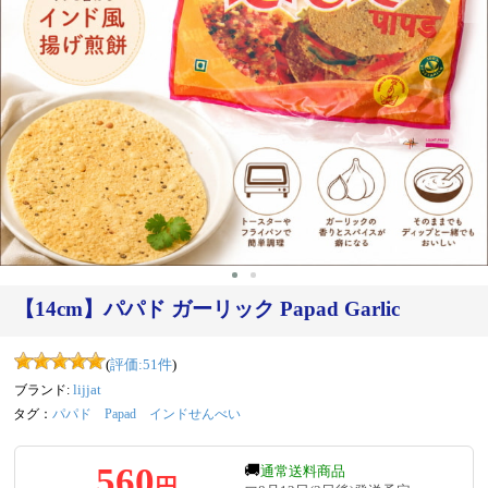
‹
›
【14cm】パパド ガーリック Papad Garlic
(
評価:
51
件
)
ブランド:
lijjat
タグ：
パパド
Papad
インドせんべい
560
🚚
通常送料商品
円