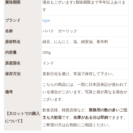
賞味期限
場合もございます) 賞味期限まで半年以上ありま
す
ブランド
lijjat
名称
パパド ガーリック
原材料名
緑豆、にんにく、塩、綿実油、香辛料
内容量
200g
原産国名
インド
保存方法
直射日光を避け、常温で保存して下さい。
こちらの商品には、一部に日本語表記が使われて
備考
いる場合がございます。写真と袋が異なる場合が
ございます。
飲食店様、雑貨店様など、
業務用の数の多いご注
【大ロットでの購入
文も大歓迎
です。
在庫がある分は即納
できます。
について】
ご希望の方はお気軽にご相談ください。