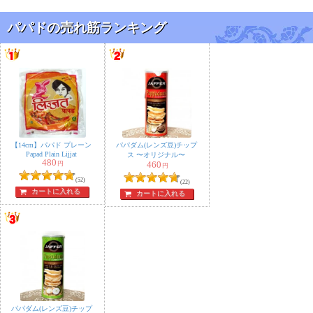
とてもおいしいです。「ガーリック」味ということで、
パパドの売れ筋ランキング
もっと強い香りを想像していたのですが、実際はガーリ
ック感がほどよく抑えられていて、とても食べやすい印
象でした。
同じシリーズの「黒胡椒」味も購入しましたが、こちら
の方が味にパンチがあります。
【14cm】パパド プレーン
パパダム(レンズ豆)チップ
たとえるなら、「ガーリック」が白なら、「黒胡椒」は
Papad Plain Lijjat
ス 〜オリジナル〜
480
円
460
黒。どちらも個性があり、交互に食べると飽きません。
円
(52)
(22)
カートに入れる
カートに入れる
気づくと手が止まらず、つい次々と食べてしまいます。
穂苅毘沙門天様
★
★
★
★
★
【14cm】パパド ガーリック
パパダム(レンズ豆)チップ
Papad Garlicを購入しました。