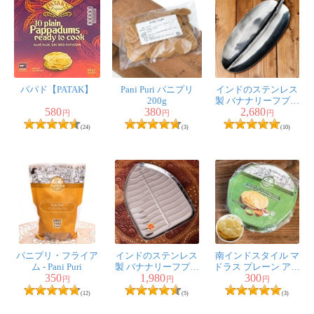
はがす時に割れそうになります。
うまくはがす方法があれば教えてください
1人
の人が参考になったと言っています
パパド【PATAK】
Pani Puri パニプリ
インドのステンレス
Timila様
★
★
★
★
★
200g
製 バナナリーフプレ
580
380
2,680
ート[約31.5cm]
円
円
円
揚げても、炙ってもイケます!?
(24)
(3)
(10)
プレーンタイプより、ご馳走感があります。
野菜サラダの上に、パリパリ砕いて、シーザーサラダ風
にしても美味しいですよ!?
1人
の人が参考になったと言っています
パニプリ・フライア
インドのステンレス
南インドスタイル マ
ム - Pani Puri
製 バナナリーフプレ
ドラス プレーン アパ
350
1,980
300
ート[約30.3cm]
ラム（パパド） 直径
円
円
円
10.5cm
(12)
(5)
(3)
しろ様
★
★
★
★
★