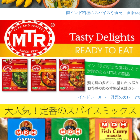
プ、ウラドのパパドなどと一緒に購入しました。フライ
パンでローストするパパドよりも揚げたパパドの方が好
南インド料理のスパイスや食材、食器
(26)
きなので、サッと油で揚げて食べてみました。名前の通
りガーリック味がガツンときてとても美味しいです。そ
れだけでもおつまみになる美味しさでした。
みけにゃん様
★
★
★
★
★
パパドは、一度食べて家族も大好きです。フライパンで
あぶるだけなので手軽で、おいしいです。何かのせて食
べてもいいのですが、大概はそのままパリパリと食べる
インドレトルト 野菜のカレー
(27)
のがすきです。ワインやサラダとともに食べてもいい
し、チャイとともに小腹がすいた時用でも、短時間で出
せるのがいいですね。常備しています。