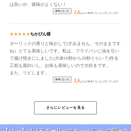
は良いが、後味がよくない！
2人
の人が参考になったと言っています
ちかぴん様
★
★
★
★
★
ガーリックの香りと味がして(すみません、そのままです
ね）とても美味しいです。私は、フライパンに油を引い
て揚げ焼きにしました(大体10秒から20秒ぐらい？)作る
工程も面白いし、お味も美味しいので大好きです。
また、リピします。
2人
の人が参考になったと言っています
まーたん様
★
★
★
★
★
さらにレビューを見る
プレーン マサラ ガーリックと食べましたが、
プレーンは塩気が強く、マサラは辛くて美味しいのに私
には食べにくかったです。
【14cm】パパド ガーリック Papad Garlicの同一カ