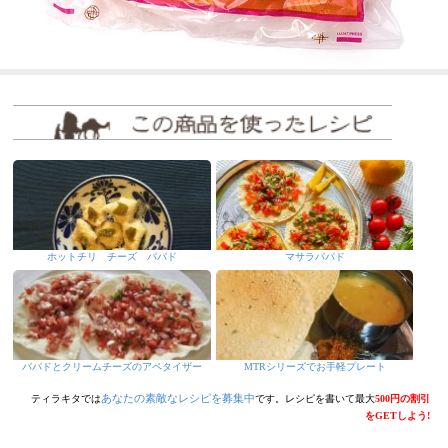
ホットチリ チーズ パパド
マサラパパド
パパドとクリームチーズのアペタイザー
MTRシリーズでお手軽プレート
あなたの素敵なレシピを募集中
ティラキタでは
です。レシピを書いて最大
500円の割引
をGETしよう!