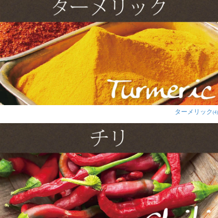
柔らかい生地がカリッカリに仕上がり、割って食べたら
いつものお店に出てくるパパド！
2歳の息子も半分ほど食べてビックリ！
さと様
★
★
★
★
★
息子が大好きなパパド。おやつ代わりにいただいていま
ターメリック
す。
(4)
勇生様
★
★
★
★
★
2歳の息子も気に入って食べてます。
安くて美味しかったです。
手軽に作れてゆう事無しです！
また買いたいと思います。