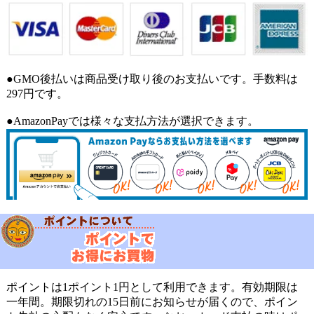
ぽんごくんばいばい様
★
★
★
★
★
袋開けた途端強烈なガーリックの香り。油で揚げると全
く気になりません。油で揚げるとパリッパリです。オー
●GMO後払いは商品受け取り後のお支払いです。手数料は
ブンで焼くとカリッとします
297円です。
ちょっとピリッとする感じもしますがこれはガーリック
の辛味でしょうか？でもとてもおいしいです
●AmazonPayでは様々な支払方法が選択できます。
これ次回も購入したいです
山本 早紀様
★
★
★
★
★
パパドのガーリック味、食べてみました封を開けるとガ
ーリックの良い香りがしました(^o^)焼いて食べるとパリ
パリで香ばしく、とても美味しかったです、ちょっと塩
辛いので、甘いアイスミルクティーが欲しくなり飲みま
ポイントは1ポイント1円として利用できます。有効期限は
した、チャイやミルクティーと合います私の個人的な感
一年間。期限切れの15日前にお知らせが届くので、ポイン