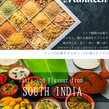
丸亀様
★
★
★
★
★
ガーリックがガッツリ。うちではおつまみに使ってま
す。大人向きです。軽くオーブンで焼いてパリパリにし
てなんか乗せたりして食べるのがいい感じでした。他に
も色々使えそうです。ピザっぽくしたりしても美味しい
です。
インドのお菓子-ナムキン・その他スナック
(72)
匿名希望
★
★
★
★
★
プレゼントでしたが、とても喜ばれました。
アイアイ様
★
★
★
★
★
さまざまな味のパパドを試してみたくてノーマルタイ