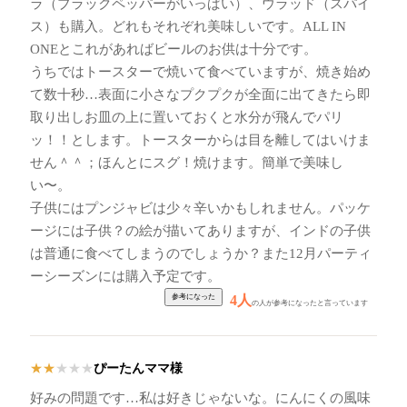
ラ（ブラックペッパーがいっぱい）、ウラッド（スパイ
ス）も購入。どれもそれぞれ美味しいです。ALL IN
ONEとこれがあればビールのお供は十分です。
うちではトースターで焼いて食べていますが、焼き始め
て数十秒…表面に小さなプクプクが全面に出てきたら即
取り出しお皿の上に置いておくと水分が飛んでパリ
ッ！！とします。トースターからは目を離してはいけま
せん＾＾；ほんとにスグ！焼けます。簡単で美味し
い〜。
子供にはプンジャビは少々辛いかもしれません。パッケ
ージには子供？の絵が描いてありますが、インドの子供
は普通に食べてしまうのでしょうか？また12月パーティ
ーシーズンには購入予定です。
4人
の人が参考になったと言っています
ぴーたんママ様
★
★
★
★
★
好みの問題です…私は好きじゃないな。にんにくの風味