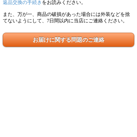
返品交換の手続き
をお読みください。
また、万が一、商品の破損があった場合には外装などを捨
てないようにして、7日間以内に当店にご連絡ください。
わゆみっくす様
★
★
★
★
★
以前インド料理店でよく食べていたので家でも食べたい
お届けに関する問題のご連絡
と思い購入しました。 揚げて食べるのが一番好きなので
すがカロリーが気になるのでトースターで軽く焼きまし
た(すぐに焦げるので要注意） ウラッドよりも辛みがな
く子供たちには好評でした。 お店でカチュンバル(トマ
トやキュウリ、玉ねぎが入った辛酸っぱいサラダ）をの
せたものを食べたことがあっておつまみに最高だったの
で家でも作ってみようと思います。
seiji様
★
★
★
★
★
私はフライパンでこんがり焼いています ただし単体で食
べるには少し物足りないので トッピングしながらが良い