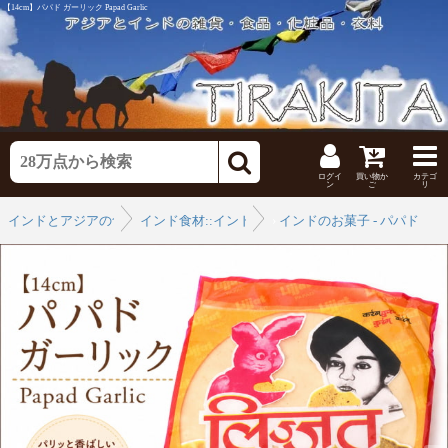
【14cm】パパド ガーリック Papad Garlic
ログイ
買い物か
カテゴ
ン
ご
リ
インドとアジアの食品・食材
インド食材::インドのお菓子
›
インドのお菓子 - パパド
›