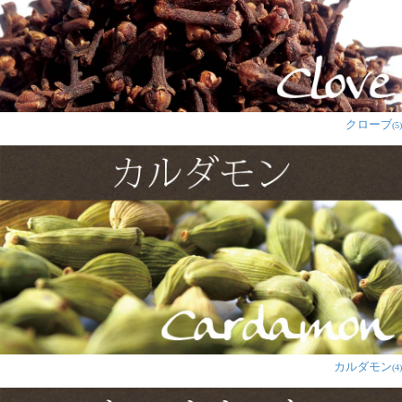
井上様
★
★
★
★
★
リピートしてます。良心的な値段。壊れたりもなく届き
ました
クローブ
(5)
匿名希望様
★
★
★
★
★
初めて、自分で焼くパパドを購
入しました。
揚げずにできてお手軽です。
フライパンにのせて、熱しなが
ら裏表ひっくり返しながら様子
を見ていると、ポコポコと小さ
く膨らむ気泡が生地に見えてき
カルダモン
(4)
て、ほんのり焦げ目がついたと
きに火を止めました。