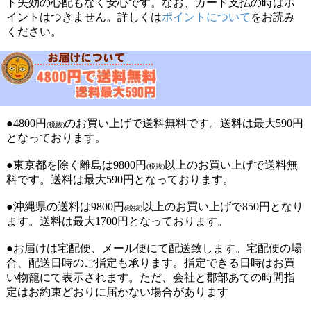
ト失効の心配もなく安心です。なお、カード支払の時はポ
想ですが(o^−^o)また購入したいです◎
イントはつきません。詳しくは
ポイントについて
をお読み
ください。
匿名希望様
★
★
★
★
★
実用品・普段使い 自分用 はじめて
自宅で作るのは少し面倒なので購入しました。
●4800円
のお買い上げで送料無料です。送料は最大590円
(税抜)
トースターで温めてからいただきます。
となっております。
●東京都を除く離島は9800円
以上のお買い上げで送料無
(税抜)
料です。送料は最大590円となっております。
ぱん様
★
★
★
★
★
●沖縄県の送料は9800円
以上のお買い上げで850円となり
(税抜)
ます。送料は最大1700円となっております。
軽くオーブントースターで温めて食べました。ガーリッ
クがきいていて食べました。とてもおいしかったです。
●お届けは宅配便、メール便にて配送致します。宅配便の場
合、配送日時のご指定も承ります。指定できる日時はお買
い物籠にて表示されます。ただ、会社と郡部あての時間指
定はお約束どおりに届かない場合があります