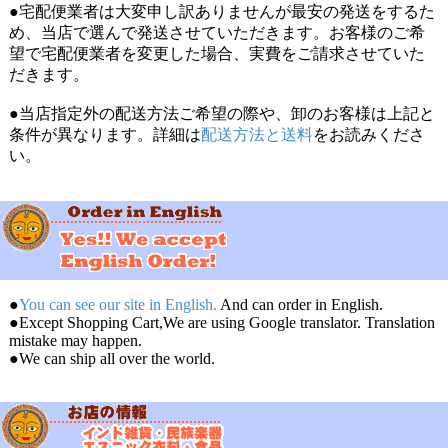
ままど様
★
★
★
★
★
●宅配便業者は大変申し訳ありませんが最安の発送をするた
め、当店で選んで発送させていただきます。お客様のご希
インド料理のお店でいつもビールのおつまみに食べてい
望で宅配便業者を変更した場合、実費をご請求させていた
ました。家でも食べられるようになって嬉しいです。サ
だきます。
ッと焼いてすぐにサックサクでナイス!
●当店指定外の配送方法ご希望の際や、卸のお客様は上記と
条件が異なります。詳細は
配送方法と送料
をお読みくださ
い。
はづ様
★
★
★
★
★
おいしいです。お勧めです！！！！！！！！！
●
You can see our site in English.
And can order in English.
arthur_arthur様
★
★
★
★
★
●Except Shopping Cart,We are using Google translator. Translation
mistake may happen.
わが家の常備食です。
●We can ship all over the world.
カレーを作るときは、必ず1人一枚ずつ添えています。
オーブントースターで1分ほど温めてから食べてます。
そのままビールのおつまみにもなります。ガーリックも