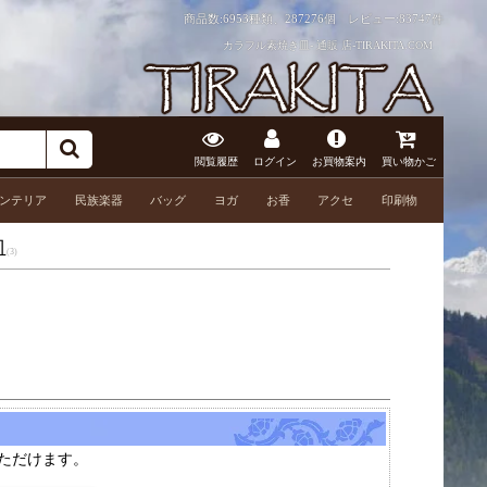
商品数:6953種類、287276個 レビュー:
83747件
カラフル素焼き皿- 通販 店-TIRAKITA.COM
閲覧履歴
ログイン
お買物案内
買い物かご
ンテリア
民族楽器
バッグ
ヨガ
お香
アクセ
印刷物
皿
(3)
ただけます。