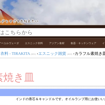
アーユルヴェーダ
エスニック衣料
アジアン食材
食器・キッチンウェア
イ
 - TIRAKITA
›
エスニック雑貨
›
カラフル素焼き
(6953)
(4610)
素焼き皿
インドの香芯＆キャンドルです。オイルランプ用にお使いい