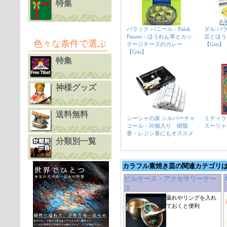
特集
パラック パニール - Palak
ダル パラック
Paneer - ほうれん草とカッ
豆とほう
色々な条件で選ぶ
テージチーズのカレー
【Gits】
【Gits】
特集
神様グッズ
送料無料
シーシャの炭 シルバーチャ
ミティラ
コール - 30個入り 樹脂
スーリャ
香・レジン香にもオススメ
分類別一覧
カラフル素焼き皿の関連カテゴリ
ピルケース・アクセサリーケー
ス
薬れやリングを入れ
ておくと便利