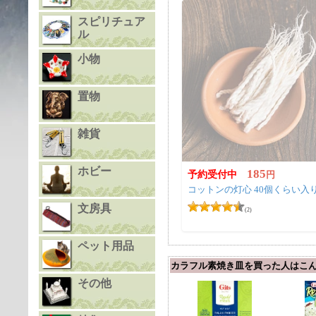
スピリチュア
ル
小物
置物
雑貨
ホビー
185
予約受付中
円
コットンの灯心 40個くらい入
文房具
(2)
ペット用品
カラフル素焼き皿を買った人はこ
その他