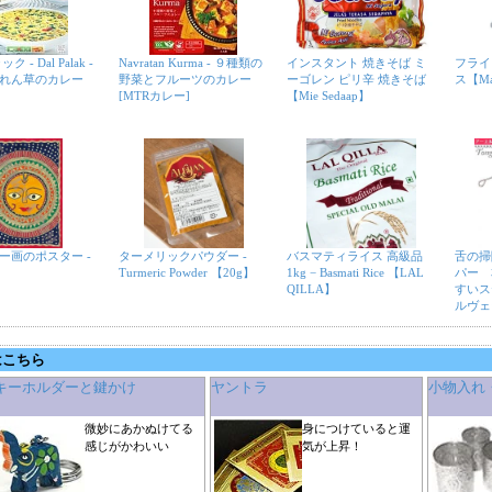
 - Dal Palak -
Navratan Kurma - ９種類の
インスタント 焼きそば ミ
フライ
れん草のカレー
野菜とフルーツのカレー
ーゴレン ピリ辛 焼きそば
ス【Ma
[MTRカレー]
【Mie Sedaap】
ー画のポスター -
ターメリックパウダー -
バスマティライス 高級品
舌の掃
Turmeric Powder 【20g】
1kg − Basmati Rice 【LAL
パー 
QILLA】
すいス
ルヴェ
はこちら
キーホルダーと鍵かけ
ヤントラ
小物入れ
微妙にあかぬけてる
身につけていると運
感じがかわいい
気が上昇！