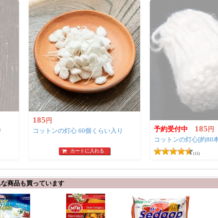
185
円
185
予約受付中
円
り
コットンの灯心 60個くらい入り
コットンの灯心[約80本 
カートに入れる
(11)
んな商品も買っています