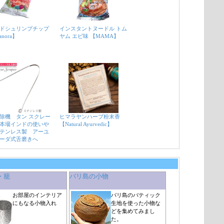
ドシュリンプチップ
インスタントヌードル トム
nora】
ヤム エビ味 【MAMA】
除機 タン スクレー
ヒマラヤンハーブ粉末香
本場インドの使いや
【Natural Ayurvedic】
テンレス製 アーユ
ーダ式舌磨きへ
・籠
バリ島の小物
お部屋のインテリア
バリ島のバティック
にもなる小物入れ
生地を使った小物な
どを集めてみまし
た。