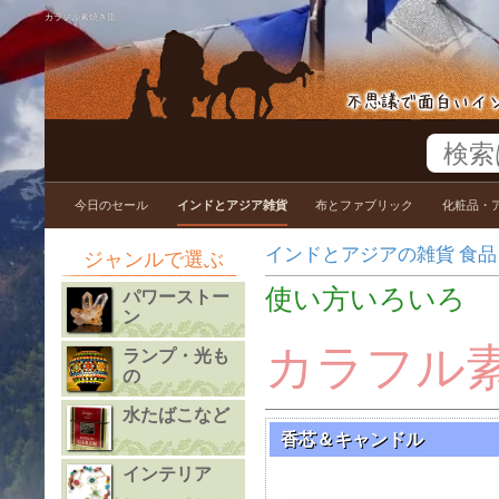
カラフル素焼き皿
今日のセール
インドとアジア雑貨
布とファブリック
化粧品・
インドとアジアの雑貨 食品 衣料
ジャンルで選ぶ
使い方いろいろ
パワーストー
ン
カラフル
ランプ・光も
の
水たばこなど
香芯＆キャンドル
インテリア