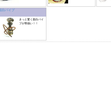
面白パイプ
きっと驚く面白パイ
プが勢揃い！！