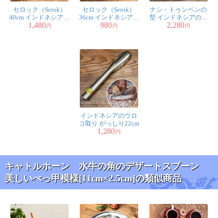
セロック（Serok）
セロック（Serok）
ナシ・トゥンペンの
ーグルトやゼリーを食べるときにぴったり。某カタログ
40cm インドネシアの
36cm インドネシアの
型 インドネシアのお
で、このような水牛のスプーンを倍くらいの値段で売っ
1,480
980
2,280
揚げ物屋台の油切り
揚げ物屋台の油切り
祝いご飯 高さ：17cm
円
円
円
油ハネガードにも
油ハネガードにも
ていたのでびっくりしました。お買い得ですね。
1人
の人が参考になったと言っています
インドネシアのウロ
コ取り がっしり22cm
1,280
円
キャトルホーン 水牛の角のデザートスプーン
美しいべっ甲模様[11cm×2.5cm]の類似商品