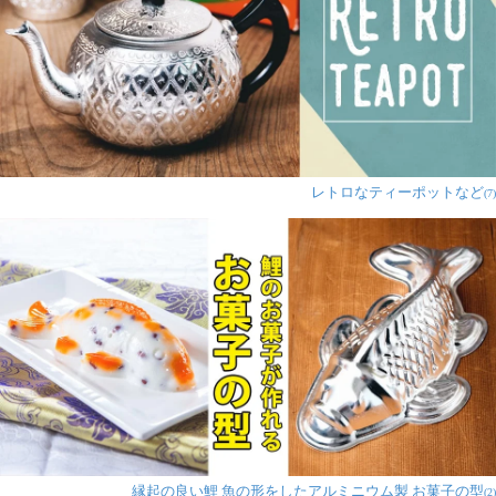
レトロなティーポットなど
(7)
縁起の良い鯉 魚の形をしたアルミニウム製 お菓子の型
(2)