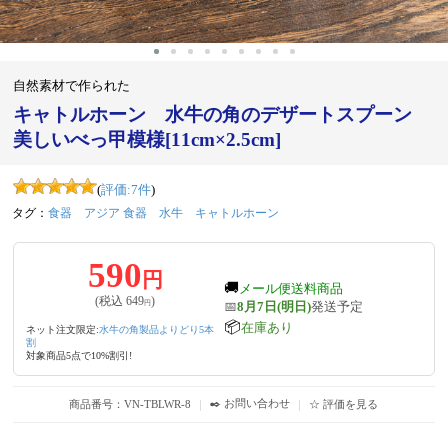
自然素材で作られた
キャトルホーン 水牛の角のデザートスプーン
美しいべっ甲模様[11cm×2.5cm]
(
評価:
7
件
)
タグ：
食器
アジア 食器
水牛
キャトルホーン
590
円
🚚
メール便送料商品
(税込
649
)
📅
8月7日(明日)
発送予定
円
📦
在庫あり
ネット注文限定:
水牛の角製品よりどり5本
割
対象商品5点で10%割引!
✒️ お問い合わせ
商品番号：VN-TBLWR-8
｜
｜
☆ 評価を見る