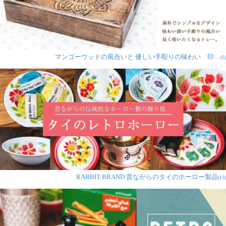
マンゴーウッドの風合いと 優しい手彫りの味わい 印…
(5)
RABBIT BRAND 昔ながらのタイのホーロー製品
(13)