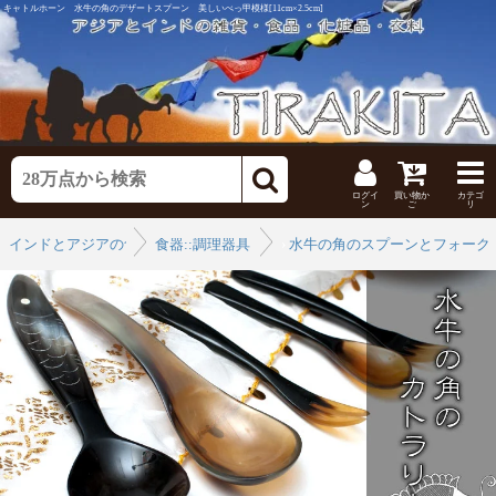
キャトルホーン 水牛の角のデザートスプーン 美しいべっ甲模様[11cm×2.5cm]
ログイ
買い物か
カテゴ
ン
ご
リ
インドとアジアの食品・食材
食器::調理器具
›
水牛の角のスプーンとフォーク
›