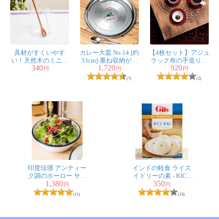
具材がすくいやす
カレー大皿 No.14 [約
【4枚セット】アジュ
い！天然木のミニ先
33cm]-重ね収納がで
ラック布の手造りコ
340
1,720
920
割れスプーン
きるタイプ
ースター リバーシ
円
円
円
ブル サークル
(7)
(2)
印度琺瑯 アンティー
インドの軽食 ライス
ク調のホーロー サラ
イドリーの素 - RICE
1,380
350
ダボウル - 18.5cm
IDLI Mix 【Gits】
円
円
(11)
(13)