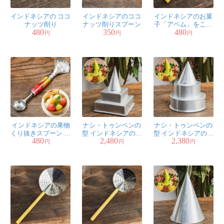
なめらかで美しいカトラリー、
インドネシアの ココ
インドネシアのココ
インドネシアのお菓
良いものは持っているだけでテ
ナッツ削り
ナッツ削りスプーン
子「アペム」をころ
ンションが上がる、と思いま
480
350
480
がすヘラ
円
円
円
す。
模様の出方もひとつひとつ違う
とのことで、どんなお品が届く
かワクワクするのもまた一興。
一般的なティースプーンの大きさなので、汎用性は高い
と思います。
このお値段でこの品質のものを手に入れられるなんて素
インドネシアの果物
ナシ・トゥンペンの
ナシ・トゥンペンの
敵。迷っている方も、迷っていない方も是非。
くり抜きスプーン フ
型 インドネシアのお
型 インドネシアのお
480
2,480
2,380
ルーツボーラー
祝いご飯 高さ：14cm
祝いご飯 高さ：13cm
円
円
円
1人
の人が参考になったと言っています
ミミガー様
★
★
★
★
★
口あたりが柔らかなところが気に入っています。色もべ
っこうのような感じで素敵です。熱湯に入れると形が崩
れるそうなので、その点は気を付けて使っています。ヨ