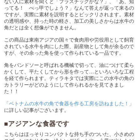
ない人に素材を聞くと「プラスチックかな？」、「あ、知
ってる！ べっ甲でしょう？」なんて答えが返って来るの
ですが、実際に素材を説明するとビックリされます。素材
の透明感や、持った時の軽さ、加工の美しさからは水牛の
角だとは全く想像ができません。
この商品は東南アジアの国々で食肉用や労役用として飼育
されている水牛を肉にした際、副産物として角が余るので
すが、その余った角を使って作られている一品です。
角をバンドソーと呼ばれる機械で切って、油につけて柔ら
かくして、平たくしてから形を作って…といろいろな工程
を経て作られます。ティラキタでは実際にこの水牛の角の
カトラリーがどのようにして作られるかを見てきまし
た！！
「ベトナムの水牛の角で食器を作る工房を訪ねました！」
に詳しい記事がございます。
■アジアンな食器です
こちらはほっそりコンパクトな持ち手のついた、小さめの