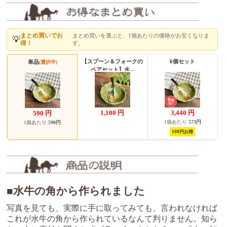
まとめ買いでお
まとめ買いを選ぶと、1個あたりの価格がお安くなりま
💡
得！
す。
【スプーン＆フォークの
6個セット
単品
(選択中)
ペアセット】水...
1,100
円
3,440
円
590
円
1個あたり
573円
1個あたり
590円
100円お得
■水牛の角から作られました
写真を見ても、実際に手に取ってみても、言われなければ
これが水牛の角から作られているなんて判りません。知ら