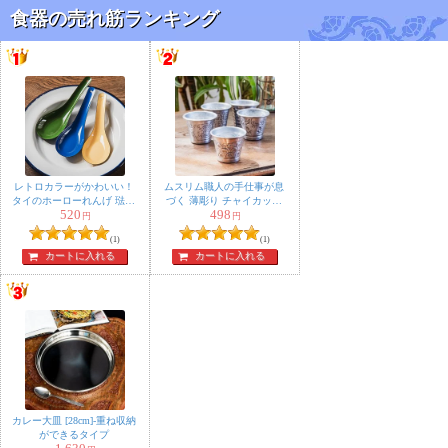
食器の売れ筋ランキング
レトロカラーがかわいい！
ムスリム職人の手仕事が息
タイのホーローれんげ 琺瑯
づく 薄彫り チャイカップ
520
498
Rabbit ブランド スプーン
ショットグラス 高さ5.5cm
円
円
程度
(1)
(1)
カートに入れる
カートに入れる
カレー大皿 [28cm]-重ね収納
ができるタイプ