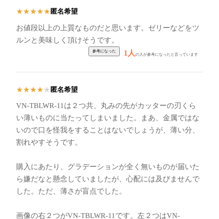
匿名希望
★
★
★
★
★
お値段以上の上質なものだと思います。ゼリーなどをツ
ルンと美味しく頂けそうです。
1人
の人が参考になったと言っています
匿名希望
★
★
★
★
★
VN-TBLWR-11は２つ共、丸みの先がカッターの刃くら
い薄いものに当たってしまいました。まあ、金属ではな
いので口を怪我をすることはないでしょうが、薄い分、
割れやすそうです。
購入にあたり、グラデーションが全く無いものが届いた
ら嫌だなと懸念していましたが、心配には及びませんで
した。ただ、薄さが盲点でした。
画像の右２つがVN-TBLWR-11です。左２つはVN-