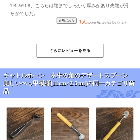
TBLWR-8、こちらは端までしっかり厚みがあり先端が滑
らかでした。
1人
の人が参考になったと言っています
po様
★
★
★
★
★
さらにレビューを見る
全部で三本購入しました。
柄も、とても素敵です。
とくに透けている部分がとても美しいです。
キャトルホーン 水牛の角のデザートスプーン
持ち心地や、口に含んだ時の丸みも程よく、
美しいべっ甲模様[11cm×2.5cm]の同一カテゴリ商
とっても気に入っています。
品
もう一年くらい使っていますが、まだ壊れずに使えてい
ます。
1人
の人が参考になったと言っています
Shengli様
★
★
★
★
★