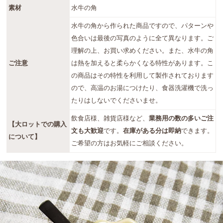
素材
水牛の角
水牛の角から作られた商品ですので、パターンや
色合いは最後の写真のように全て異なります。ご
理解の上、お買い求めください。また、水牛の角
ご注意
は熱を加えると柔らかくなる特性があります。こ
の商品はその特性を利用して製作されております
ので、高温のお湯につけたり、食器洗濯機で洗っ
たりはしないでくださいませ。
飲食店様、雑貨店様など、
業務用の数の多いご注
【大ロットでの購入
文も大歓迎
です。
在庫がある分は即納
できます。
について】
ご希望の方はお気軽にご相談ください。