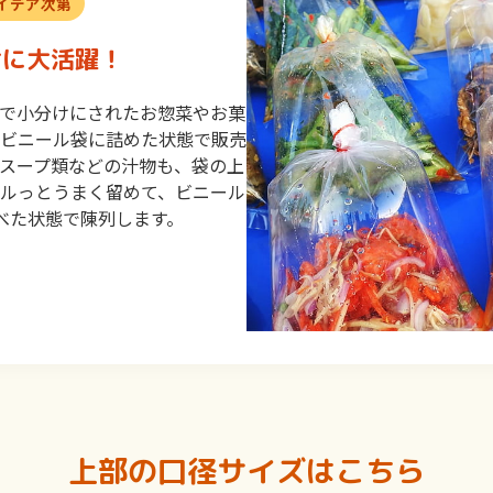
イデア次第
けに大活躍！
ーで小分けにされたお惣菜やお菓
ビニール袋に詰めた状態で販売
やスープ類などの汁物も、袋の上
クルっとうまく留めて、ビニール
べた状態で陳列します。
上部の口径サイズはこちら