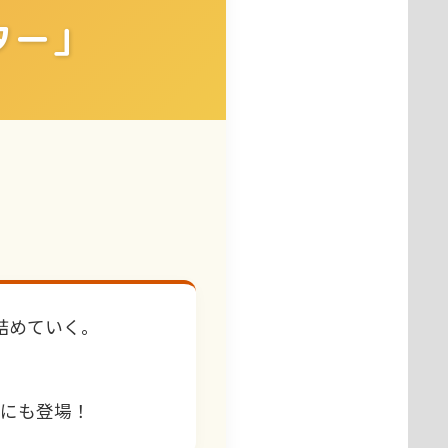
ター」
詰めていく。
本にも登場！