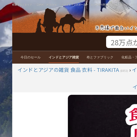
軽量アルミタイプ 〔口径約：約16.5cm〕 フードトランスポーター タイ料理の惣菜を袋詰めする 大口じょう
今日のセール
インドとアジア雑貨
布とファブリック
化粧品・
インドとアジアの雑貨 食品 衣料 - TIRAKITA
›
(6953)