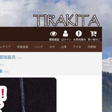
商品数:28万アイテム以上 レビュー:
83791件
m〕 フードトランスポーター タイ料理の惣菜を袋詰めする 大口じょうご・ロート 通販店
閲覧履歴
ログイン
お買物案内
買い物かご
ンテリア
民族楽器
バッグ
ヨガ
お香
アクセ
印刷物
調理器具
(716)
(805)
集
(758)