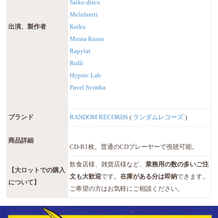
Saiko disco
Melufantti
出演、製作者
Kaiku
Mussa Kussa
Rapylat
Rolli
Hypnic Lab
Pavel Svimba
ブランド
RANDOM RECORDS
(
ランダムレコーズ
)
商品詳細
CD-R1枚。普通のCDプレーヤーで視聴可能。
飲食店様、雑貨店様など、
業務用の数の多いご注
【大ロットでの購入
文も大歓迎
です。
在庫がある分は即納
できます。
について】
ご希望の方はお気軽にご相談ください。