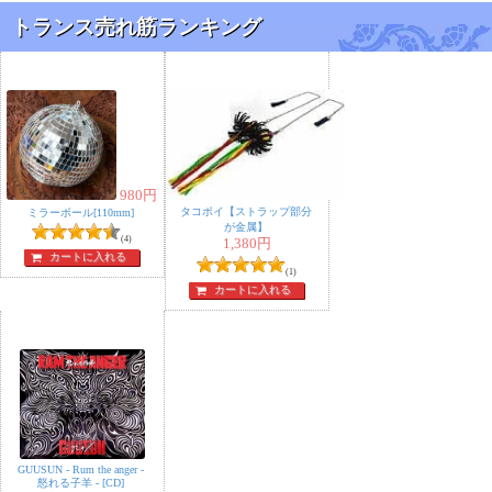
トランス売れ筋ランキング
980
円
タコポイ【ストラップ部分
ミラーボール[110mm]
が金属】
(4)
1,380
円
カートに入れる
(1)
カートに入れる
GUUSUN - Rum the anger -
怒れる子羊 - [CD]