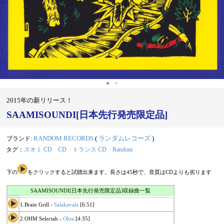
2015年の新リリース！
SAAMISOUNDI[日本先行発売限定品]
ブランド:
RANDOM RECORDS
(
ランダムレコーズ
)
タグ：
スオミ CD
CD
トランス CD
Random
下の
をクリックすると試聴出来ます。長さは45秒で、音質はCDよりも劣ります
SAAMISOUNDI[日本先行発売限定品]収録曲一覧
1.Brain Grill -
Salakavala
[6:51]
2.OHM Selectah -
Okta
[4:35]