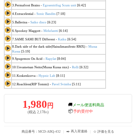
3.Permafrost Brains -
Egosentrifug
Scum unit
[6:42]
4.Extracelestial -
Sonic Bandits
[7:18]
5.Ballerina -
Saiko disco
[6:23]
6.Spookny Maggott -
Melufantti
[6:14]
7.SAME SAMI BUT Different -
Kaiku
[6:54]
8.Dark side of the dark side(Haisulimanifesto RMX) -
Mussa
Kussa
[5:19]
9.Spugemon On Acid -
Rapylat
[8:04]
10.Usvametsan Neito(Mussa Kussa rmx) -
Rolli
[6:32]
11.Koskenkorva -
Hypnic Lab
[8:11]
12.Roachless(RIP Tommi) -
Pavel Svimba
[5:11]
1,980
円
🚚
メール便送料商品
📦
予約受付中
(税込
2,178
)
円
✒️ 再入荷連絡
商品番号：MCD-ABQ-432
｜
｜
☆ 評価を見る