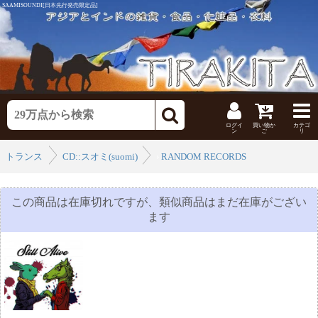
SAAMISOUNDI[日本先行発売限定品]
ログイ
買い物か
カテゴ
ン
ご
リ
トランス
CD::スオミ(suomi)
›
RANDOM RECORDS
›
この商品は在庫切れですが、類似商品はまだ在庫がござい
ます