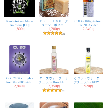
Ruohotukka - Mono
ＤＲ．ＪＥＮＧ ク
COL4 - Hilights from
No Aware [CD]
リーン ボタニカ
the 2003 video
1,800
1,200
2,840
ル ソープ - DR.
competition
円
円
円
JENG CLEAN SOAP
(5)
150G
COL 2006 - Hilights
ローズウォーター ナ
ケウラ・ウオーター
from the 2006 video
チュラル- Rose Flower
ナチュラル - KEWRA
2,840
2,350
520
competition
Water 【Hazem】
WATER 【HEMANI】
円
円
円
250ml
(21)