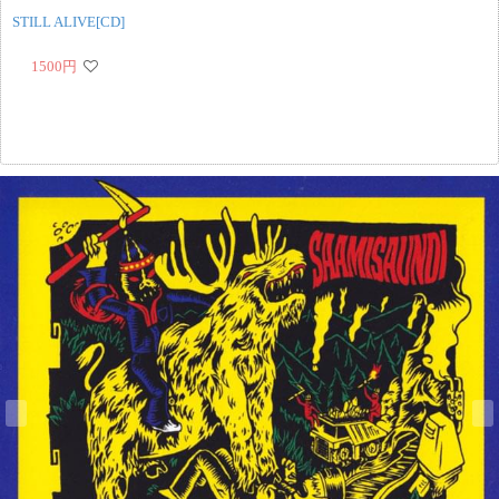
STILL ALIVE[CD]
1500
円
‹
›