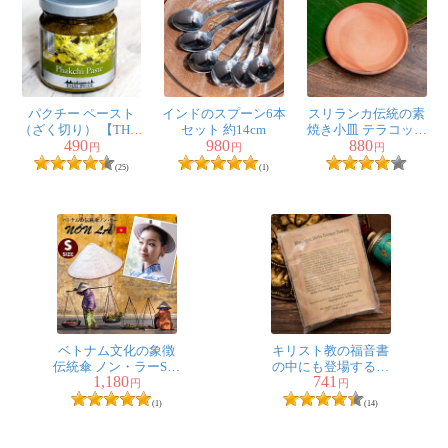
パクチー ペースト
インドのスプーン6本
スリランカ伝統の素
（ざく切り） 【THAI
セット 約14cm
焼き小皿 テラコッタ
490
980
880
PRIDE】
製 直径：16cm程度
円
円
円
(25)
(1)
ベトナム文化の象徴
キリスト教の福音書
伝統傘 ノン・ラーSサ
の中にも登場する香
1,180
741
イズ
り - Jattamansi香
円
円
(1)
(14)