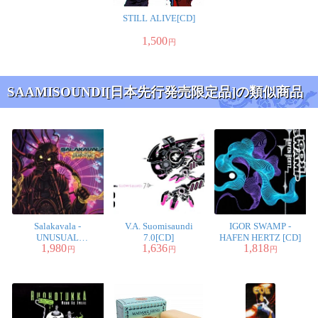
STILL ALIVE[CD]
1,500
円
SAAMISOUNDI[日本先行発売限定品]の類似商品
Salakavala -
V.A. Suomisaundi
IGOR SWAMP -
UNUSUAL
7.0[CD]
HAFEN HERTZ [CD]
1,980
1,636
1,818
CONDITIONS
円
円
円