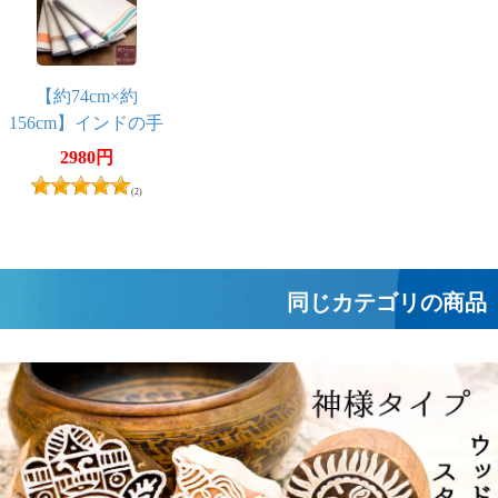
【約74cm×約
156cm】インドの手
紡ぎ布 カディコ
2980円
ットンのガムチャ
(2)
同じカテゴリの商品