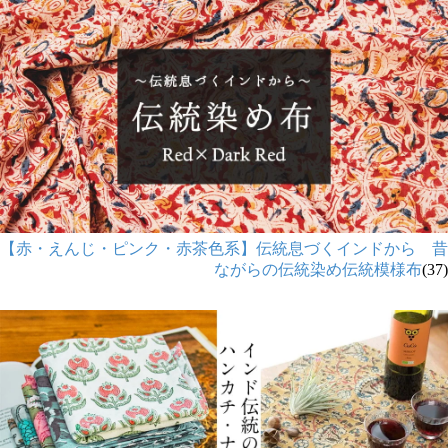
【赤・えんじ・ピンク・赤茶色系】伝統息づくインドから 昔
ながらの伝統染め伝統模様布
(37)