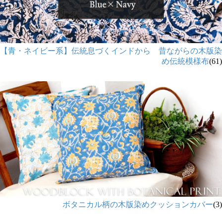
【青・ネイビー系】伝統息づくインドから 昔ながらの木版染
め伝統模様布
(61)
ボタニカル柄の木版染めクッションカバー
(3)