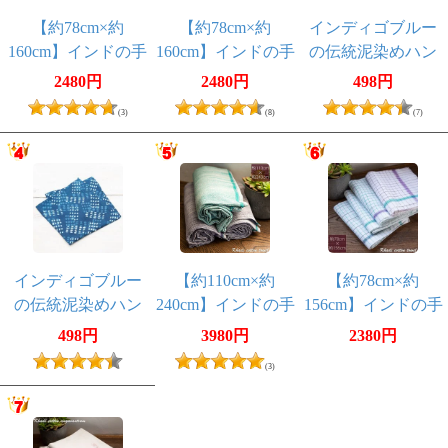
【約78cm×約
【約78cm×約
インディゴブルー
160cm】インドの手
160cm】インドの手
の伝統泥染めハン
紡ぎ布 カディコ
紡ぎ布 カディコ
カチ - 大きな木
2480円
2480円
498円
ットンのガムチャ
ットンのガムチャ
(3)
(8)
(7)
インディゴブルー
【約110cm×約
【約78cm×約
の伝統泥染めハン
240cm】インドの手
156cm】インドの手
カチ - ドット
紡ぎ布 カディコ
紡ぎ布 カディコ
498円
3980円
2380円
ットンのタオル
ットンのガムチャ
(3)