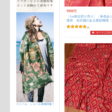
980
円
〔1m単位切り売り〕〔各色あ
様布 光沢感のある更紗模様〔幅約
(2)
カートに入れ
ストール・ショール巻物特集！