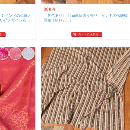
880
円
り〕インドの伝統と
〔各色あり〕〔1m単位切り売り〕インドの伝統模
わいいデザイン布
様布〔約112cm〕
る
カートに入れる