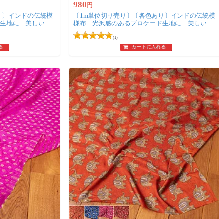
980
円
り〕インドの伝統模
〔1m単位切り売り〕〔各色あり〕インドの伝統模
生地に 美しい金
様布 光沢感のあるブロケード生地に 美しい金
〕
糸の紋織 菊模様〔幅約107cm〕
(1)
る
カートに入れる