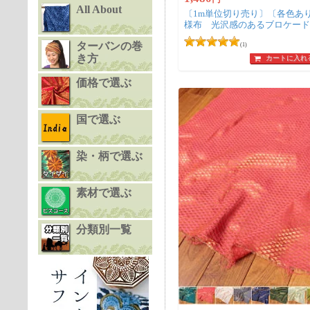
All About
〔1m単位切り売り〕〔各色あ
様布 光沢感のあるブロケード
糸の紋織 更紗〔幅約113cm〕
ターバンの巻
(1)
き方
カートに入れ
価格で選ぶ
国で選ぶ
染・柄で選ぶ
素材で選ぶ
分類別一覧