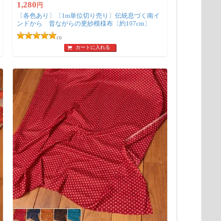
1,280
円
〔各色あり〕〔1m単位切り売り〕伝統息づく南イ
ンドから 昔ながらの更紗模様布〔約107cm〕
(1)
カートに入れる