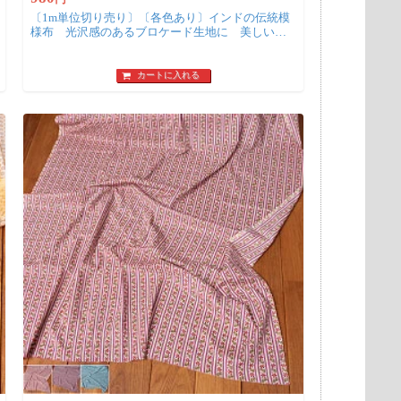
〔1m単位切り売り〕〔各色あり〕インドの伝統模
様布 光沢感のあるブロケード生地に 美しい金
糸の紋織 葉模様〔幅約106cm〕
カートに入れる