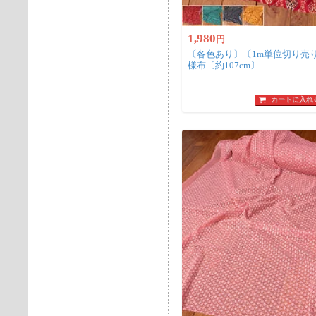
1,980
円
〔各色あり〕〔1m単位切り売
様布〔約107cm〕
カートに入れ