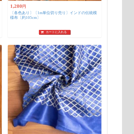
1,280
円
〔各色あり〕〔1m単位切り売り〕インドの伝統模
様布〔約105cm〕
カートに入れる