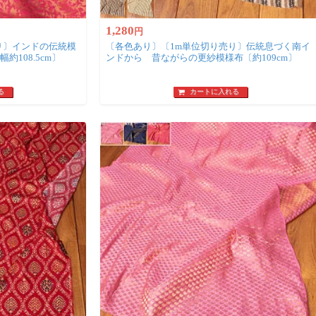
1,280
円
り〕インドの伝統模
〔各色あり〕〔1m単位切り売り〕伝統息づく南イ
108.5cm〕
ンドから 昔ながらの更紗模様布〔約109cm〕
る
カートに入れる