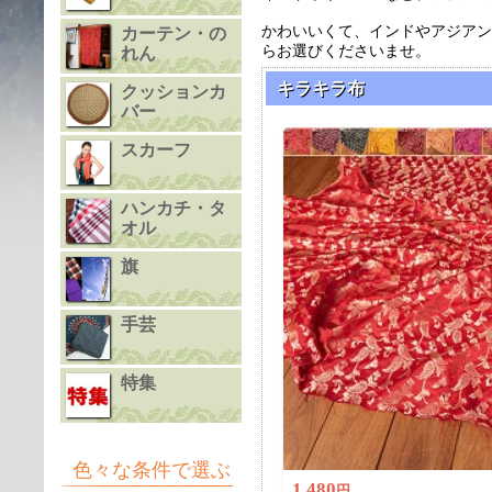
かわいいくて、インドやアジアン
カーテン・の
らお選びくださいませ。
れん
キラキラ布
クッションカ
バー
スカーフ
ハンカチ・タ
オル
旗
手芸
特集
色々な条件で選ぶ
1,480
円