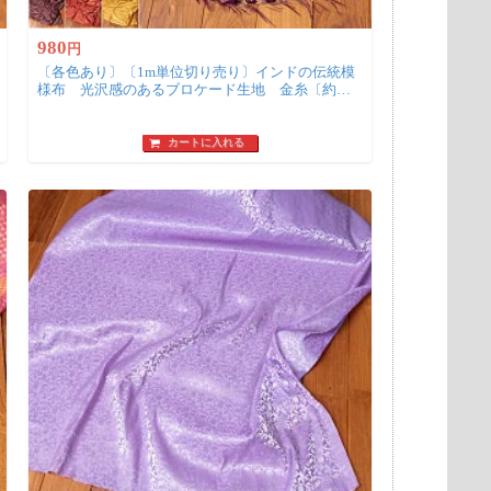
980
円
〔各色あり〕〔1m単位切り売り〕インドの伝統模
様布 光沢感のあるブロケード生地 金糸〔約
122cm〕
カートに入れる