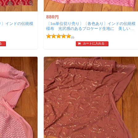
880
円
り〕インドの伝統模
〔1m単位切り売り〕〔各色あり〕インドの伝統模
様布 光沢感のあるブロケード生地に 美しい金
糸の紋織 ペイズリー〔幅約111cm〕
(1)
る
カートに入れる