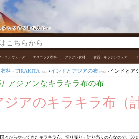
アーユルヴェーダ
エスニック衣料
アジアン食材
食器・キッチンウェア
イ
 - TIRAKITA
›
インドとアジアの布
›
インドとア
(6953)
(4069)
り アジアンなキラキラ布の布
アジアのキラキラ布（
国々からやってきたキラキラ布。切り売り・計り売りの布なので、50ｃ