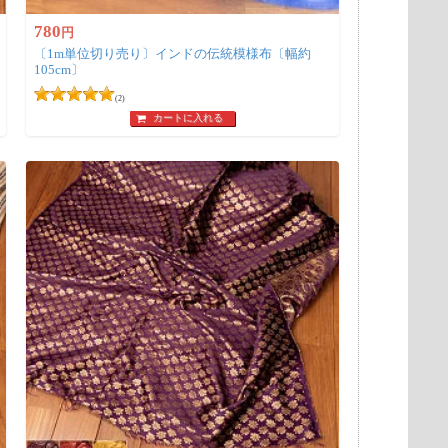
780
円
〔1m単位切り売り〕インドの伝統模様布〔幅約
105cm〕
(2)
カートに入れる