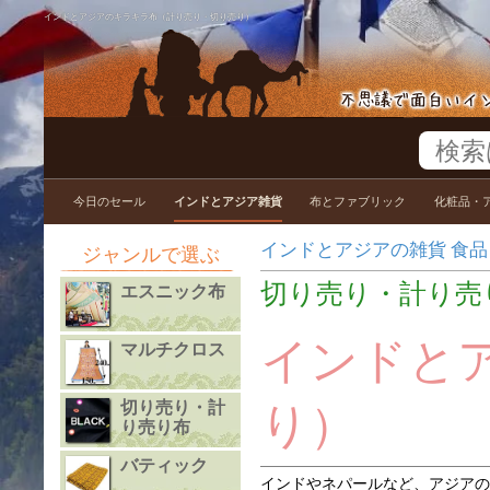
インドとアジアのキラキラ布（計り売り・切り売り）
今日のセール
インドとアジア雑貨
布とファブリック
化粧品・
インドとアジアの雑貨 食品 衣料
ジャンルで選ぶ
切り売り・計り売
エスニック布
インドと
マルチクロス
切り売り・計
り）
り売り布
バティック
インドやネパールなど、アジアの