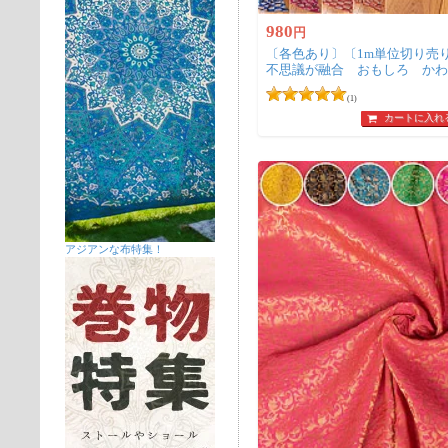
980
円
〔各色あり〕〔1m単位切り売
不思議が融合 おもしろ か
カタカリ〔約111cm〕
(1)
カートに入れ
アジアンな布特集！