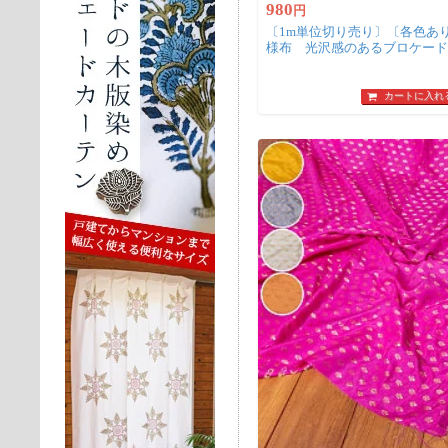
980
円
〔1m単位切り売り〕〔各色あ
様布 光沢感のあるブロケード
糸の紋織 雨模様〔幅約108cm
カートに入れ