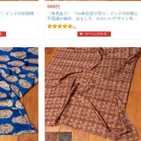
980
円
り〕インドの伝統模
〔各色あり〕〔1m単位切り売り〕インドの伝統と
不思議が融合 おもしろ かわいいデザイン布
ゾウさん〔約111cm〕
(1)
る
カートに入れる