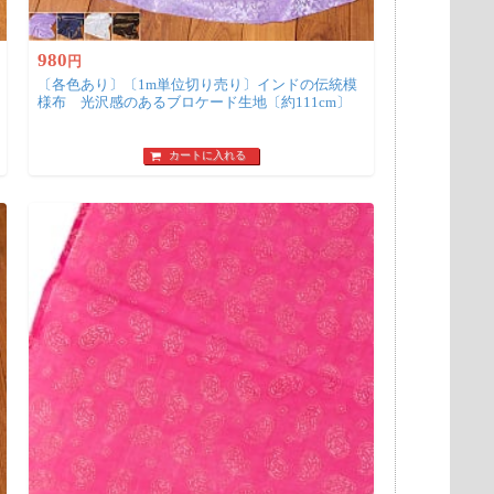
980
円
〔各色あり〕〔1m単位切り売り〕インドの伝統模
様布 光沢感のあるブロケード生地〔約111cm〕
カートに入れる