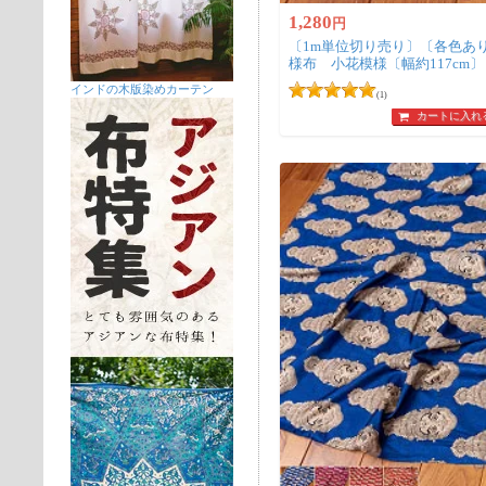
1,280
円
〔1m単位切り売り〕〔各色あ
様布 小花模様〔幅約117cm〕
インドの木版染めカーテン
(1)
カートに入れ