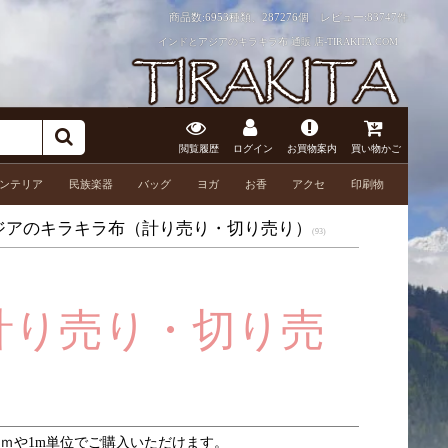
商品数:6953種類、287276個 レビュー:
83747件
インドとアジアのキラキラ布 通販 店-TIRAKITA.COM
閲覧履歴
ログイン
お買物案内
買い物かご
ンテリア
民族楽器
バッグ
ヨガ
お香
アクセ
印刷物
ジアのキラキラ布（計り売り・切り売り）
(93)
計り売り・切り売
ｍや1m単位でご購入いただけます。