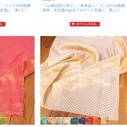
り〕インドの伝統模
〔1m単位切り売り〕〔各色あり〕インドの伝統模
生地に 美しい金
様布 光沢感のあるブロケード生地に 美しい金
糸の紋織〔幅約107cm〕
る
カートに入れる