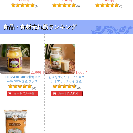
[Golden Mountain]
[Golden Mountain]
円
円
円
薄口しょうゆ代わりに使えたので、大満足です。
(9)
(10)
(3)
バンコクに住んでた時には一度も使ったことなかったの
に、
食品・食材売れ筋ランキング
日本で使うことになるとは(笑)。
YF LAI様
★
★
★
★
★
2,300
円
1,600
円
HOKKAIDO GHEE 北海道ギ
お湯を注ぐだけ！インスタ
もしマレーシア・シンガポールの少輔があったら、もっ
ー 450g 100% 国産 グラスフ
ントマサラチャイ 国産
HOKKAIDO MASALA CHAI
といいと思います。
ェッドギー グラスフェッ
(47)
たっぷり250g グラスフェッ
(49)
ドバター使用 自然豊かな富
ド
カートに入れる
カートに入れる
良野で放牧酪農
匿名希望様
★
★
★
★
★
カオマンガイのソースに使用したくて、購入しました。