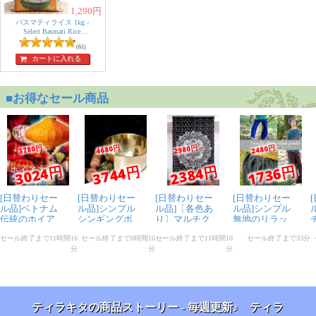
いろいろ使えそうで楽しみです。
1,290
円
でも、賞味期限が近かったので、残念です。
バスマティライス 1kg -
Select Basmati Rice
【Ambika】
(61)
カートに入れる
ティラキタの商品ストーリー - 毎週更新♪ ティラ