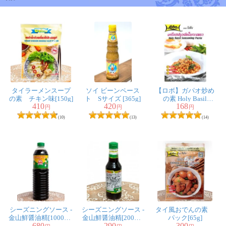
匿名希望
★
★
★
★
★
リピートです。加熱料理には日本の醤油よりクセがなく
使い易いです。
タイラーメンスープ
ソイ ビーンペース
【ロボ】ガパオ炒め
の素 チキン味[150g]
ト Sサイズ [365g]
の素 Holy Basil
410
420
168
匿名希望
★
★
★
★
★
Seasoning Paste 50g
円
円
円
(10)
(13)
(14)
日本の醤油と比べて塩辛い。それでも美味しい。
匿名希望
★
★
★
★
★
初めは、欲を言えば、一番小さいサイズが欲しかったの
ですが、
シーズニングソース -
シーズニングソース -
タイ風おでんの素
金山鮮醤油精[1000ml]
金山鮮醤油精[200ml]
パック[65g]
680
290
300