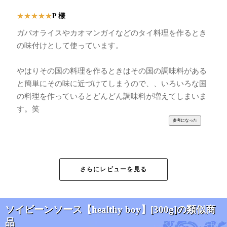
P 様
★
★
★
★
★
ガパオライスやカオマンガイなどのタイ料理を作るとき
の味付けとして使っています。
やはりその国の料理を作るときはその国の調味料がある
と簡単にその味に近づけてしまうので、、いろいろな国
の料理を作っているとどんどん調味料が増えてしまいま
す。笑
一番星様
★
★
★
★
★
さらにレビューを見る
2度目の購入です。
知人のタイ人が欲しいとの事で、自分の分と一緒に購入
しました。
ソイビーンソース【healthy boy】[300g]の類似商
品