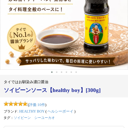
‹
›
タイではお馴染み濃口醤油
ソイビーンソース【healthy boy】[300g]
(
評価:
10
件
)
ブランド:
HEALTHY BOY
(
ヘルシーボーイ
)
タグ：
ソイビーン
シーユーカオ