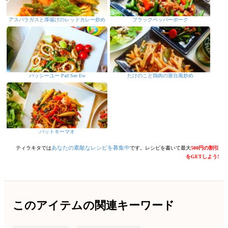
アスパラガスと厚揚げのレッドカレー炒め
ブラックペッパーポーク
パッシーユー Pad See Ew
たけのこと鶏肉の屋台風炒め
パットキーマオ
あなたの素敵なレシピを募集中
ティラキタでは
です。レシピを書いて最大
500円の割引
をGETしよう!
このアイテムの関連キーワード