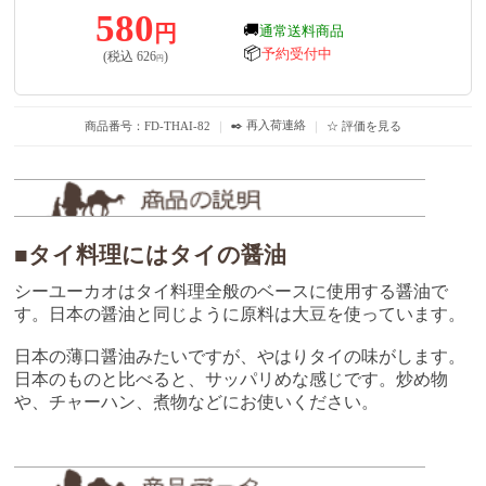
580
円
🚚
通常送料商品
📦
予約受付中
(税込
626
)
円
✒️ 再入荷連絡
商品番号：FD-THAI-82
｜
｜
☆ 評価を見る
■タイ料理にはタイの醤油
シーユーカオはタイ料理全般のベースに使用する醤油で
す。日本の醤油と同じように原料は大豆を使っています。
日本の薄口醤油みたいですが、やはりタイの味がします。
日本のものと比べると、サッパリめな感じです。炒め物
や、チャーハン、煮物などにお使いください。