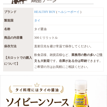
ブランド
HEALTHY BOY
(
ヘルシーボーイ
)
製造国
タイ
名称
タイ醤油
商品の内容量
300ミリリットル
保存方法
直射日光を避け常温で保存してください。
飲食店様、雑貨店様など、
業務用の数の多いご注
【大ロットでの購入
文も大歓迎
です。
在庫がある分は即納
できます。
について】
ご希望の方はお気軽にご相談ください。