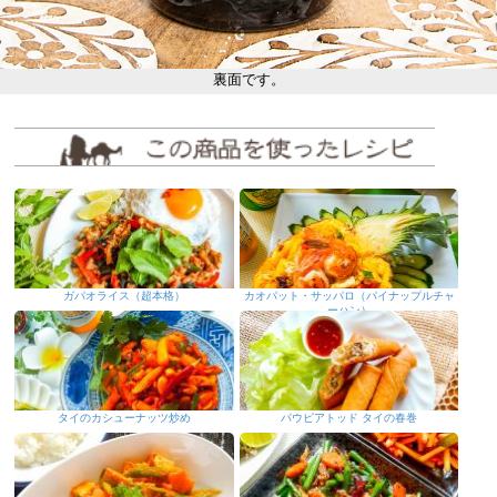
裏面です。
ガパオライス（超本格）
カオパット・サッパロ（パイナップルチャ
ーハン）
タイのカシューナッツ炒め
パウピアトッド タイの春巻