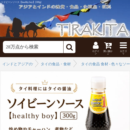
ソイビーンソース【healthy boy】[300g]
ログイ
買い物か
カテゴ
ン
ご
リ
インドとアジアの食品・食材
タイの食品・食材 一覧
›
タイの食品 食材 - 色々なソ
›