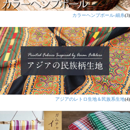
カラーヘンプボール-細糸
(3)
アジアのレトロ生地＆民族系生地
(4)