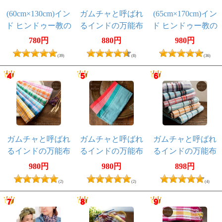
(60cm×130cm)イン
ガムチャと呼ばれ
(65cm×170cm)イン
ド ヒンドゥー教の
るインドの万能布
ド ヒンドゥー教の
薄ラムナミスカー
【約160cm×約
薄ラムナミスカー
780円
880円
980円
フ
73cm】
フ
(39)
(8)
(36)
ガムチャと呼ばれ
ガムチャと呼ばれ
ガムチャと呼ばれ
るインドの万能布
るインドの万能布
るインドの万能布
【約160cm×約
【約170cm×約
【約150cm×約
980円
980円
898円
88cm】
75cm】
70cm】
(2)
(2)
(4)