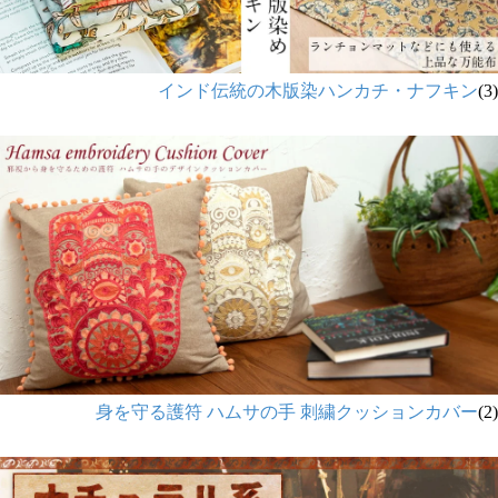
インド伝統の木版染ハンカチ・ナフキン
(3)
身を守る護符 ハムサの手 刺繍クッションカバー
(2)