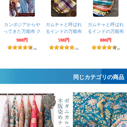
カンボジアからや
ガムチャと呼ばれ
ガムチャと呼ばれ
ってきた万能布 ク
るインドの万能布
るインドの万能布
ロマーSサイズ【約
【約105cm×約
【約114cm×約
980円
598円
880円
40cm×130-160cm】
52cm】
58cm】
(14)
(12)
(4)
同じカテゴリの商品