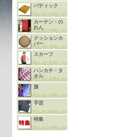
バティック
カーテン・の
れん
クッションカ
バー
スカーフ
ハンカチ・タ
オル
旗
手芸
特集