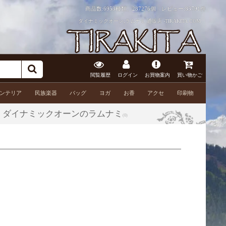
商品数:6953種類、287276個 レビュー:
83791件
ダイナミックオーン,ラムナミ 通販店 -TIRAKITA.COM
閲覧履歴
ログイン
お買物案内
買い物かご
ンテリア
民族楽器
バッグ
ヨガ
お香
アクセ
印刷物
› ダイナミックオーンのラムナミ
(0)