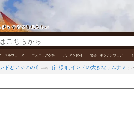
アーユルヴェーダ
エスニック衣料
アジアン食材
食器・キッチンウェア
イ
ンドとアジアの布
›
[神様布]インドの大きなラムナミ
(4069)
(-1)