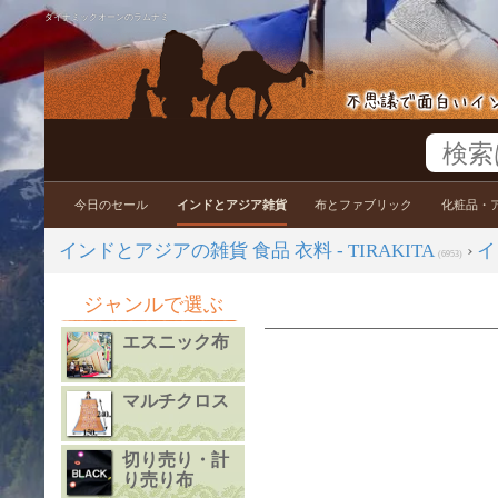
ダイナミックオーンのラムナミ
今日のセール
インドとアジア雑貨
布とファブリック
化粧品・
インドとアジアの雑貨 食品 衣料 - TIRAKITA
›
イ
(6953)
ジャンルで選ぶ
エスニック布
マルチクロス
切り売り・計
り売り布