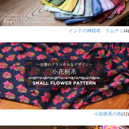
インドの神様布 ラムナミ
(4)
小花柄系の布
(12)