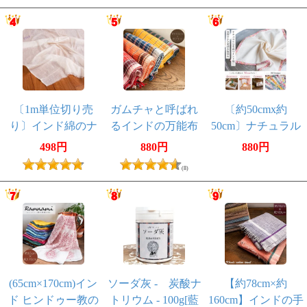
脱色剤]
〔1m単位切り売
ガムチャと呼ばれ
〔約50cmx約
り〕インド綿のナ
るインドの万能布
50cm〕ナチュラル
チュラルファブリ
【約160cm×約
な生成りを囲む
498円
880円
880円
ック〔幅約100cm〕
73cm】
色鮮やかな更紗木
(8)
版染めフレームク
ロス ハンカチ
ランチョンマット
やお弁当包みなど
へ
(65cm×170cm)イン
ソーダ灰 - 炭酸ナ
【約78cm×約
ド ヒンドゥー教の
トリウム - 100g[藍
160cm】インドの手