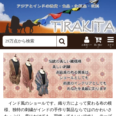
お客様ペー
買い物か
カテゴ
ジ
ご
リ
インド風のショールです。織り方によって変わる布の模
様、独特の刺繍がインドの手作り製品ならではのかわいさ