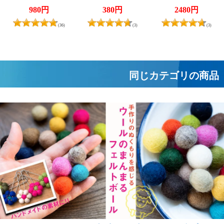
薄ラムナミスカー
溶解剤]
紡ぎ布 カディコ
980円
380円
2480円
フ
ットンのガムチャ
(36)
(3)
(3)
同じカテゴリの商品