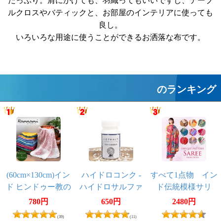
たっぷり。肩にかけても、羽織ってもいいですし、テーブ
ルクロスやバティックと、お部屋のインテリアに使っても
良し。
いろいろな用途に使うことができるお洒落な布です。
のランキング
(60cm×130cm)イン
ハイドロコンク -
すべて1点物 イン
ド ヒンドゥー教の
ハイドロサルファ
ド伝統模様サリ
薄ラムナミスカー
イトナトリウム
ー チョリ用生地
780円
650円
2480円
フ
100g[藍用還元剤 /
付
(39)
(11)